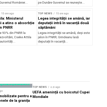
uvernul României...
pe Dunăre Guvernul se reunește...
15 ore ago
TOP NEWS
15 ore ago
la: Ministerul
Legea integrității se amână, iar
i a atins o absorbție
deputații intră în vacanță două
in PNRR
săptămâni
e 93% din PNRR la
Legea integrității se amână, deși este
ezvoltării, Cseke Attila
jalon în PNRR; Grindeanu lasă
autorități...
deputații în vacanță...
TOP NEWS
o zi ago
TOP NEWS
ago
UEFA amenință cu boicotul Cupei
TIFF Sibi
obilizate pentru a
Mondiale
proiecții î
nele de la granița
CineGold