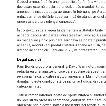
Cadoul urmează să fie anunțat public săptămâna viitoare, o
deplasare externă a celui de-al doilea său mandat. Surse f
american a inspectat deja aeronava în februarie, pe Aeropo
entuziasmat de dotările acesteia. Încă de atunci, avionul a
orice standard prezidențial cunoscut”.
În contextul în care legea fundamentală a Statelor Unite i
accepte cadouri din partea unui stat străin, avocații Casei
un mecanism juridic prin care aeronava să poată fi primită 
acestuia, avionul va fi predat Forțelor Aeriene ale SUA, car
ulterior, începând cu 1 ianuarie 2029, va fi transferat Funda
Legal sau nu?
Pam Bondi, procurorul general, și David Warrington, consilier
redactarea unei analize juridice care susține că acest tran
persoană fizică, ci către instituții americane. Mai mult, co
donația nu este condiționată de niciun act oficial din part
categoria mitei.
Totuși, rămân întrebări legate de oportunitatea și simbol
un lider străin oferă un asemenea „cadou de stat” care, deș
sfârșește prin a deveni parte a moștenirii personale a unu