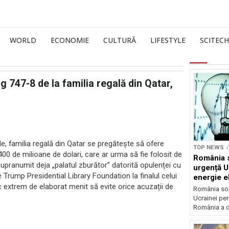
WORLD
ECONOMIE
CULTURĂ
LIFESTYLE
SCITECH
 747-8 de la familia regală din Qatar,
nale, familia regală din Qatar se pregătește să ofere
TOP NEWS
400 de milioane de dolari, care ar urma să fie folosit de
România s
upranumit deja „palatul zburător” datorită opulenței cu
urgență U
e Trump Presidential Library Foundation la finalul celui
energie el
ic extrem de elaborat menit să evite orice acuzații de
crizei en
România soli
Ucrainei pen
România a de