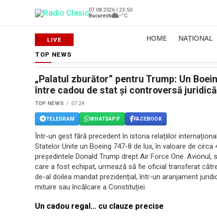
07.08.2026 | 23:50
Bucuresti
--°C
HOME
NAȚIONAL
TOP NEWS
„Palatul zburător” pentru Trump: Un Boeing
între cadou de stat și controversă juridică
TOP NEWS
07:24
TELEGRAM
WHATSAPP
FACEBOOK
Într-un gest fără precedent în istoria relațiilor internațio
Statelor Unite un Boeing 747-8 de lux, în valoare de circa 
președintele Donald Trump drept Air Force One. Avionul, s
care a fost echipat, urmează să fie oficial transferat cătr
de-al doilea mandat prezidențial, într-un aranjament jurid
mituire sau încălcare a Constituției.
Un cadou regal… cu clauze precise