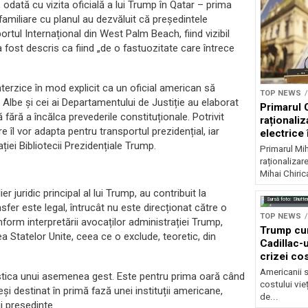
dată cu vizita oficială a lui Trump în Qatar – prima
amiliare cu planul au dezvăluit că președintele
rtul Internațional din West Palm Beach, fiind vizibil
 fost descris ca fiind „de o fastuozitate care întrece
nterzice în mod explicit ca un oficial american să
TOP NEWS
 Albe și cei ai Departamentului de Justiție au elaborat
Primarul 
fără a încălca prevederile constituționale. Potrivit
raționaliz
e îl vor adapta pentru transportul prezidențial, iar
electrice 
ției Bibliotecii Prezidențiale Trump.
noapte
Primarul Mih
raționalizare
Mihai Chirica
 juridic principal al lui Trump, au contribuit la
Sursă foto: Shutte
sfer este legal, întrucât nu este direcționat către o
TOP NEWS
nform interpretării avocaților administrației Trump,
Trump cu
ea Statelor Unite, ceea ce o exclude, teoretic, din
Cadillac-u
crizei cos
Americanii s
istica unui asemenea gest. Este pentru prima oară când
costului vie
i destinat în primă fază unei instituții americane,
de...
i președinte.