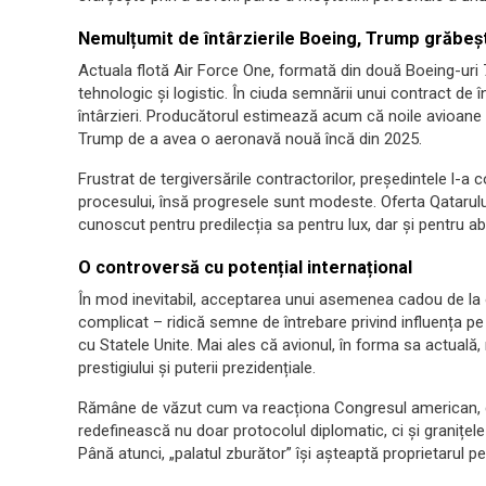
Nemulțumit de întârzierile Boeing, Trump grăbeș
Actuala flotă Air Force One, formată din două Boeing-uri 
tehnologic și logistic. În ciuda semnării unui contract de 
întârzieri. Producătorul estimează acum că noile avioane 
Trump de a avea o aeronavă nouă încă din 2025.
Frustrat de tergiversările contractorilor, președintele l-a
procesului, însă progresele sunt modeste. Oferta Qatarului 
cunoscut pentru predilecția sa pentru lux, dar și pentru abi
O controversă cu potențial internațional
În mod inevitabil, acceptarea unui asemenea cadou de la o
complicat – ridică semne de întrebare privind influența pe 
cu Statele Unite. Mai ales că avionul, în forma sa actuală,
prestigiului și puterii prezidențiale.
Rămâne de văzut cum va reacționa Congresul american, dar
redefinească nu doar protocolul diplomatic, ci și granițele în
Până atunci, „palatul zburător” își așteaptă proprietarul pe