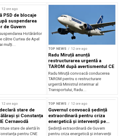
12 ore ago
ă PSD de blocaje
după suspendarea
or de Guvern
 suspendarea Hotărârilor
e către Curtea de Apel
i mulți...
TOP NEWS
12 ore ago
Radu Miruță anunță
restructurarea urgentă a
TAROM după avertismentul CE
Radu Miruță convoacă conducerea
TAROM pentru o restructurare
urgentă Ministrul interimar al
Transportului, Radu...
12 ore ago
TOP NEWS
12 ore ago
declară stare de
Guvernul convoacă ședință
Călărași și Constanța
extraordinară pentru criza
NE Cernavodă
energetică și intervenții pe
Dunăre
tituie stare de alertă în
Ședință extraordinară de Guvern
 Constanța pentru CNE
pentru criza energetică și intervenții