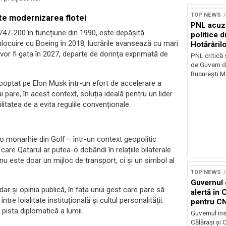
TOP NEWS
te modernizarea flotei
PNL acuz
747-200 în funcțiune din 1990, este depășită
politice 
înlocuire cu Boeing în 2018, lucrările avansează cu mari
Hotărâril
vor fi gata în 2027, departe de dorința exprimată de
PNL critică
de Guvern d
București Ma
 cooptat pe Elon Musk într-un efort de accelerare a
pare, în acest context, soluția ideală pentru un lider
litatea de a evita regulile convenționale.
 monarhie din Golf – într-un context geopolitic
care Qatarul ar putea-o dobândi în relațiile bilaterale
 nu este doar un mijloc de transport, ci și un simbol al
TOP NEWS
Guvernul 
 și opinia publică, în fața unui gest care pare să
alertă în 
tre loialitate instituțională și cultul personalității.
pentru C
 pista diplomatică a lumii.
Guvernul ins
Călărași și