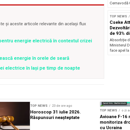
Cernavodă G
TOP NEWS
Cseke Atti
 și aceste articole relevante din același flux
Dezvoltări
de 93% d
Absorbție d
entru energie electrică în contextul crizei
Ministerul D
face apel la 
ească energie în orele de seară
ei electrice în Iași pe timp de noapte
Sursă foto: Shutterstock
TOP NEWS
23 de ore ago
TOP NEWS
o zi 
Horoscop 31 iulie 2026.
Avioane F-16 m
Răspunsuri neașteptate
monitoriza dro
cu Ucraina