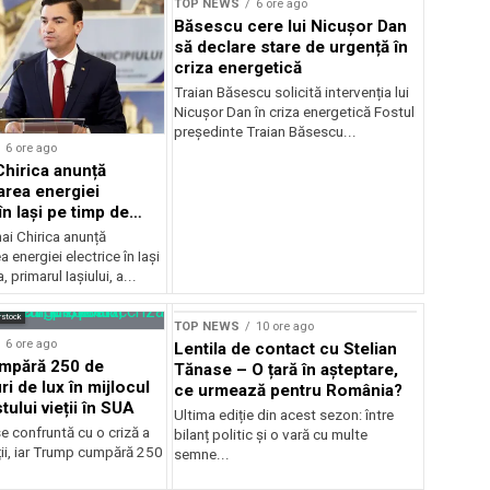
TOP NEWS
6 ore ago
Băsescu cere lui Nicușor Dan
să declare stare de urgență în
criza energetică
Traian Băsescu solicită intervenția lui
Nicușor Dan în criza energetică Fostul
președinte Traian Băsescu...
6 ore ago
Chirica anunță
area energiei
în Iași pe timp de
ai Chirica anunță
a energiei electrice în Iași
, primarul Iașiului, a...
rstock
TOP NEWS
10 ore ago
6 ore ago
Lentila de contact cu Stelian
mpără 250 de
Tănase – O țară în așteptare,
ri de lux în mijlocul
ce urmează pentru România?
tului vieții în SUA
Ultima ediție din acest sezon: între
e confruntă cu o criză a
bilanț politic și o vară cu multe
ții, iar Trump cumpără 250
semne...