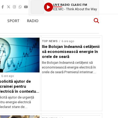
LIVE RADIO CLASIC FM
ICE MC - Think About the Way
SPORT
RADIO
TOP NEWS
6 ore ago
Ilie Bolojan îndeamnă cetățenii
să economisească energie în
orele de seară
Ilie Bolojan îndeamnă cetățenii să
economisească energie electrică în
orele de seară Premierul interimar...
6 ore ago
olicită ajutor de
crainei pentru
ectrică în contextul
ergetice
cită ajutor de urgență
tru energie electrică
clarat stare de...