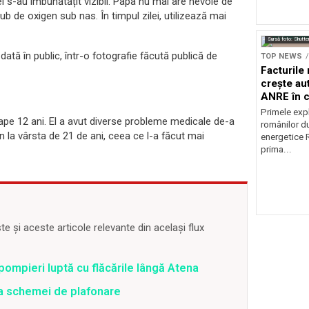
ei s-au îmbunătățit vizibil. Papa nu mai are nevoie de
 de oxigen sub nas. În timpul zilei, utilizează mai
Sursă foto: Shutte
ată în public, într-o fotografie făcută publică de
TOP NEWS
Facturile
crește au
ANRE în c
energetic
Primele expl
oape 12 ani. El a avut diverse probleme medicale de-a
românilor du
mân la vârsta de 21 de ani, ceea ce l-a făcut mai
energetice 
prima...
 și aceste articole relevante din același flux
pompieri luptă cu flăcările lângă Atena
ea schemei de plafonare