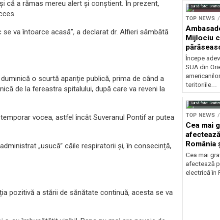
 și că a rămas mereu alert și conștient. În prezent,
Sursă foto: Shutte
cces.
TOP NEWS
Ambasadel
e va întoarce acasă”, a declarat dr. Alfieri sâmbătă
Mijlociu 
părăseasc
Începe adev
SUA din Orie
americanilo
e duminică o scurtă apariție publică, prima de când a
teritoriile...
ică de la fereastra spitalului, după care va reveni la
Sursă foto: Shutte
TOP NEWS
d temporar vocea, astfel încât Suveranul Pontif ar putea
Cea mai g
afectează
România ș
dministrat „usucă” căile respiratorii și, în consecință,
Cea mai grav
afectează p
electrică în
ia pozitivă a stării de sănătate continuă, acesta se va