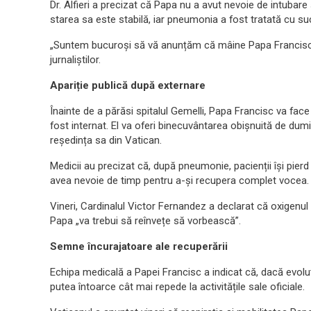
Dr. Alfieri a precizat că Papa nu a avut nevoie de intubare
starea sa este stabilă, iar pneumonia a fost tratată cu su
„Suntem bucuroși să vă anunțăm că mâine Papa Francisc s
jurnaliștilor.
Apariție publică după externare
Înainte de a părăsi spitalul Gemelli, Papa Francisc va fac
fost internat. El va oferi binecuvântarea obișnuită de dumin
reședința sa din Vatican.
Medicii au precizat că, după pneumonie, pacienții își pier
avea nevoie de timp pentru a-și recupera complet vocea.
Vineri, Cardinalul Victor Fernandez a declarat că oxigenul a
Papa „va trebui să reînvețe să vorbească”.
Semne încurajatoare ale recuperării
Echipa medicală a Papei Francisc a indicat că, dacă evoluț
putea întoarce cât mai repede la activitățile sale oficiale.