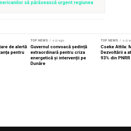
mericanilor să părăsească urgent regiunea
TOP NEWS
o zi ago
TOP NEWS
o zi 
are de alertă
Guvernul convoacă ședință
Cseke Attila: 
tanța pentru
extraordinară pentru criza
Dezvoltării a 
energetică și intervenții pe
93% din PNRR
Dunăre