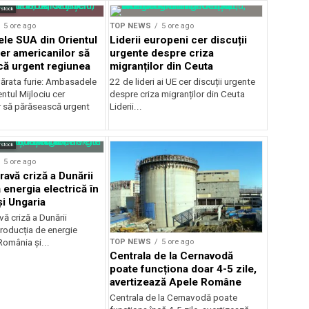
rstock
5 ore ago
TOP NEWS
5 ore ago
e SUA din Orientul
Liderii europeni cer discuții
cer americanilor să
urgente despre criza
ă urgent regiunea
migranților din Ceuta
ărata furie: Ambasadele
22 de lideri ai UE cer discuții urgente
ntul Mijlociu cer
despre criza migranților din Ceuta
r să părăsească urgent
Liderii...
rstock
5 ore ago
ravă criză a Dunării
 energia electrică în
i Ungaria
ă criză a Dunării
roducția de energie
TOP NEWS
5 ore ago
 România și...
Centrala de la Cernavodă
poate funcționa doar 4-5 zile,
avertizează Apele Române
Centrala de la Cernavodă poate