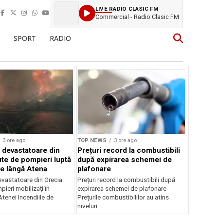
LIVE RADIO CLASIC FM
Commercial - Radio Clasic FM
SPORT
RADIO
3 ore ago
TOP NEWS
3 ore ago
e devastatoare din
Prețuri record la combustibili
ute de pompieri luptă
după expirarea schemei de
le lângă Atena
plafonare
evastatoare din Grecia:
Prețuri record la combustibili după
ieri mobilizați în
expirarea schemei de plafonare
tenei Incendiile de
Prețurile combustibililor au atins
niveluri...