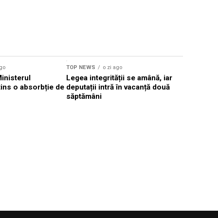
ago
TOP NEWS
o zi ago
TOP NEWS
Ministerul
Legea integrității se amână, iar
Florin Mit
atins o absorbție de
deputații intră în vacanță două
Constanţa,
săptămâni
Parchetul