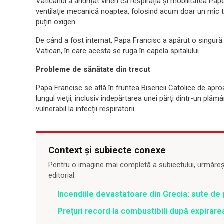
Vaticanul a anunțat vineri că respirația și mobilitatea Pap
ventilație mecanică noaptea, folosind acum doar un mic tub
puțin oxigen.
De când a fost internat, Papa Francisc a apărut o singură d
Vatican, în care acesta se ruga în capela spitalului.
Probleme de sănătate din trecut
Papa Francisc se află în fruntea Bisericii Catolice de apr
lungul vieții, inclusiv îndepărtarea unei părți dintr-un plă
vulnerabil la infecții respiratorii.
Context și subiecte conexe
Pentru o imagine mai completă a subiectului, urmărește
editorial.
Incendiile devastatoare din Grecia: sute de 
Prețuri record la combustibili după expirar