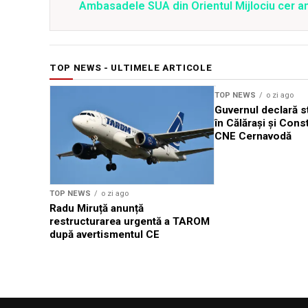
Ambasadele SUA din Orientul Mijlociu cer a
TOP NEWS - ULTIMELE ARTICOLE
TOP NEWS
o zi ago
Guvernul declară st
în Călărași și Cons
CNE Cernavodă
TOP NEWS
o zi ago
Radu Miruță anunță
restructurarea urgentă a TAROM
după avertismentul CE