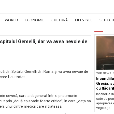
WORLD
ECONOMIE
CULTURĂ
LIFESTYLE
SCITECH
spitalul Gemelli, dar va avea nevoie de
nică din Spitalul Gemelli din Roma și va avea nevoie de
TOP NEWS
care l-au tratat.
Incendiil
Grecia: s
cu flăcări
Incendiile d
torie severă, care a degenerat într-o pneumonie
sute de pomp
cut prin „două episoade foarte critice”, în care „viața sa
apropierea A
ri, unul dintre medicii care îl tratează.
vegetație...