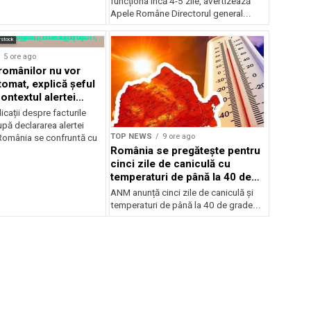
funcționa încă 4-5 zile, avertizează
Apele Române Directorul general...
rstock
5 ore ago
 românilor nu vor
tomat, explică șeful
ontextul alertei
e
icații despre facturile
pă declararea alertei
TOP NEWS
9 ore ago
România se confruntă cu
România se pregătește pentru
cinci zile de caniculă cu
temperaturi de până la 40 de
grade
ANM anunță cinci zile de caniculă și
temperaturi de până la 40 de grade...