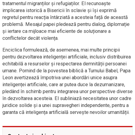
tratamentul migranților și refugiaților. El recunoaște
implicarea istorică a Bisericii în sclavie și își exprimă
regretul pentru reacția întârziată a acesteia față de această
problemă. Mesajul papei pledează pentru dialog, diplomație
și iertare ca mijloace mai eficiente de soluționare a
conflictelor decât violența.
Enciclica formulează, de asemenea, mai multe principii
pentru dezvoltarea inteligenței artificiale, inclusiv distribuirea
echitabilă a resurselor și respectarea demnității persoanei
umane. Pornind de la povestea biblică a Turnului Babel, Papa
Leon avertizează împotriva unei abordări unice asupra
inteligenței artificiale, care ar putea duce la dezumanizare,
pledând în schimb pentru integrarea unor perspective diverse
în dezvoltarea acesteia. El subliniază necesitatea unor cadre
juridice solide și a unei supravegheri independente, pentru a
garanta că inteligența artificială servește nevoilor umanității.