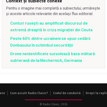
Context și subiecte conexe
Pentru o imagine mai completă a subiectului, urmărește
și aceste articole relevante din același flux editorial.
Conturi rusești au amplificat discursul de
extremă dreaptă în criza migrației din Ceuta
Peste 60% dintre ucraineni se opun cedării
Donbasului în schimbul securității
Drone neidentificate survolează baza militară
subterană de la Mechernich, Germania
tate
Cum ascult Radio Clasic?
Codul de conduită
Drept la repli
© Radio Clasic, 2026