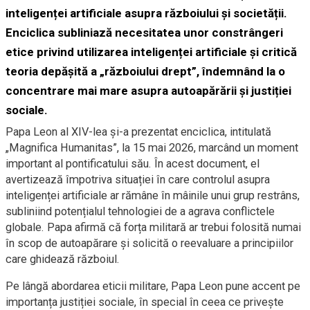
inteligenței artificiale asupra războiului și societății.
Enciclica subliniază necesitatea unor constrângeri
etice privind utilizarea inteligenței artificiale și critică
teoria depășită a „războiului drept”, îndemnând la o
concentrare mai mare asupra autoapărării și justiției
sociale.
Papa Leon al XIV-lea și-a prezentat enciclica, intitulată
„Magnifica Humanitas”, la 15 mai 2026, marcând un moment
important al pontificatului său. În acest document, el
avertizează împotriva situației în care controlul asupra
inteligenței artificiale ar rămâne în mâinile unui grup restrâns,
subliniind potențialul tehnologiei de a agrava conflictele
globale. Papa afirmă că forța militară ar trebui folosită numai
în scop de autoapărare și solicită o reevaluare a principiilor
care ghidează războiul.
Pe lângă abordarea eticii militare, Papa Leon pune accent pe
importanța justiției sociale, în special în ceea ce privește