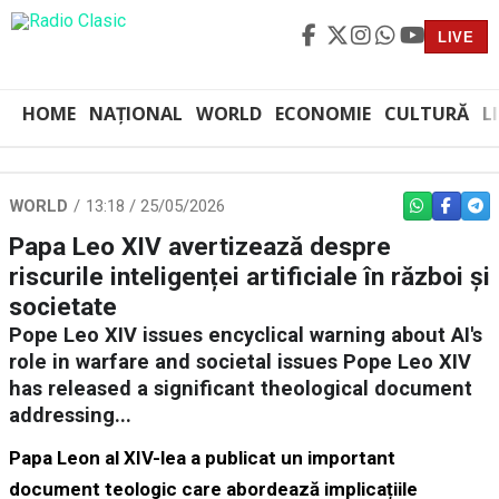
LIVE
HOME
NAȚIONAL
WORLD
ECONOMIE
CULTURĂ
L
WORLD
13:18 / 25/05/2026
WHATSAPP
FACEBO
TEL
Papa Leo XIV avertizează despre
riscurile inteligenței artificiale în război și
societate
Pope Leo XIV issues encyclical warning about AI's
role in warfare and societal issues Pope Leo XIV
has released a significant theological document
addressing...
Papa Leon al XIV-lea a publicat un important
document teologic care abordează implicațiile