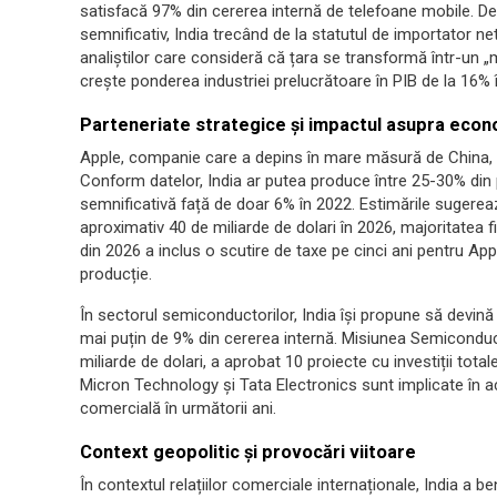
satisfacă 97% din cererea internă de telefoane mobile. D
semnificativ, India trecând de la statutul de importator ne
analiștilor care consideră că țara se transformă într-un „m
crește ponderea industriei prelucrătoare în PIB de la 16% 
Parteneriate strategice și impactul asupra econ
Apple, companie care a depins în mare măsură de China, a 
Conform datelor, India ar putea produce între 25-30% din 
semnificativă față de doar 6% în 2022. Estimările sugerea
aproximativ 40 de miliarde de dolari în 2026, majoritatea 
din 2026 a inclus o scutire de taxe pe cinci ani pentru Appl
producție.
În sectorul semiconductorilor, India își propune să devin
mai puțin de 9% din cererea internă. Misiunea Semiconduct
miliarde de dolari, a aprobat 10 proiecte cu investiții tot
Micron Technology și Tata Electronics sunt implicate în a
comercială în următorii ani.
Context geopolitic și provocări viitoare
În contextul relațiilor comerciale internaționale, India a 