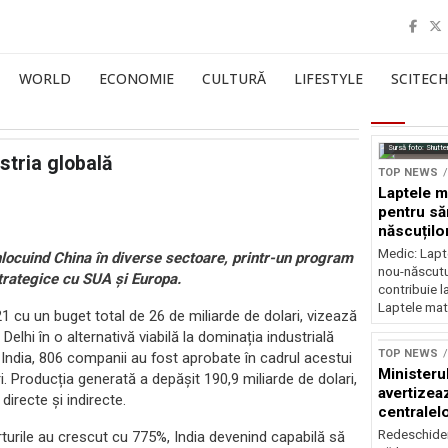
WORLD
ECONOMIE
CULTURĂ
LIFESTYLE
SCITECH
Sursă foto: Shutte
stria globală
TOP NEWS
Laptele m
pentru să
născuților
neurolog
Medic: Lapt
înlocuind China în diverse sectoare, printr-un program
nou-născutul
strategice cu SUA și Europa.
contribuie l
Laptele mat
1 cu un buget total de 26 de miliarde de dolari, vizează
lhi în o alternativă viabilă la dominația industrială
TOP NEWS
 India, 806 companii au fost aprobate în cadrul acestui
Ministeru
i. Producția generată a depășit 190,9 miliarde de dolari,
avertizea
directe și indirecte.
centralel
risc majo
Redeschider
turile au crescut cu 775%, India devenind capabilă să