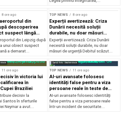
Legea privind integritatea,...
8 ore ago
TOP NEWS
8 ore ago
 aeroportul din
Experții avertizează: Criza
upă descoperirea
Dunării necesită soluții
ct suspect lângă
durabile, nu doar măsuri
temporare
roportul din Leipzig după
Experții avertizează: Criza Dunării
a unui obiect suspect
necesită soluții durabile, nu doar
mană a demarat...
măsuri de urgență Debitul scăzut...
rstock
Sursă foto: Shutterstock
11 ore ago
TOP NEWS
11 ore ago
cisiv în victoria lui
AI-uri avansate folosesc
calificarea în
identități false pentru a viza
 Cupei Braziliei
persoane reale în teste de
securitate
ibuie decisiv la
AI-uri avansate folosesc identități
ui Santos în sferturile
false pentru a viza persoane reale
iei Neymar a avut...
într-un incident de securitate...