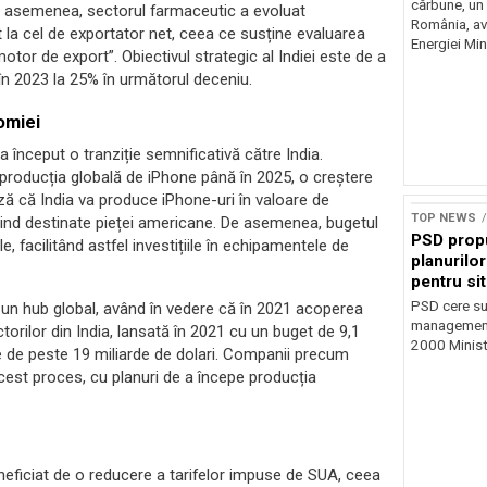
cărbune, un 
e asemenea, sectorul farmaceutic a evoluat
România, av
t la cel de exportator net, ceea ce susține evaluarea
Energiei Mini
otor de export”. Obiectivul strategic al Indiei este de a
în 2023 la 25% în următorul deceniu.
omiei
început o tranziție semnificativă către India.
producția globală de iPhone până în 2025, o creștere
ză că India va produce iPhone-uri în valoare de
TOP NEWS
fiind destinate pieței americane. De asemenea, bugetul
PSD prop
e, facilitând astfel investițiile în echipamentele de
planurilo
pentru si
PSD cere su
ă un hub global, având în vedere că în 2021 acoperea
management 
orilor din India, lansată în 2021 cu un buget de 9,1
2000 Ministr
ale de peste 19 miliarde de dolari. Companii precum
cest proces, cu planuri de a începe producția
beneficiat de o reducere a tarifelor impuse de SUA, ceea