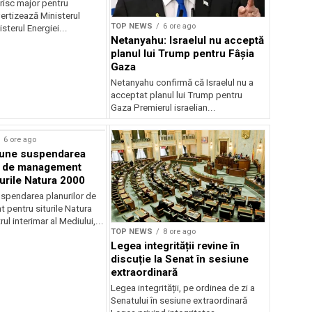
risc major pentru
ertizează Ministerul
TOP NEWS
6 ore ago
sterul Energiei...
Netanyahu: Israelul nu acceptă
planul lui Trump pentru Fâșia
Gaza
Netanyahu confirmă că Israelul nu a
acceptat planul lui Trump pentru
Gaza Premierul israelian...
6 ore ago
une suspendarea
r de management
turile Natura 2000
spendarea planurilor de
pentru siturile Natura
ul interimar al Mediului,...
TOP NEWS
8 ore ago
Legea integrității revine în
discuție la Senat în sesiune
extraordinară
Legea integrității, pe ordinea de zi a
Senatului în sesiune extraordinară