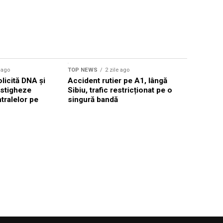
Sursă foto: Shutte
e ago
TOP NEWS
2 zile ago
TOP NEWS
licită DNA și
Accident rutier pe A1, lângă
Trump anu
estigheze
Sibiu, trafic restricționat pe o
cu Iranul
tralelor pe
singură bandă