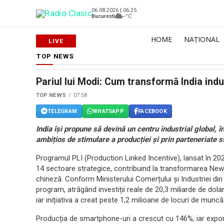
06.08.2026 | 06:25
Bucuresti
--°C
HOME
NAȚIONAL
TOP NEWS
Pariul lui Modi: Cum transformă India indu
TOP NEWS
07:58
TELEGRAM
WHATSAPP
FACEBOOK
India își propune să devină un centru industrial global, 
ambițios de stimulare a producției și prin parteneriate 
Programul PLI (Production Linked Incentive), lansat în 202
14 sectoare strategice, contribuind la transformarea New De
chineză. Conform Ministerului Comerțului și Industriei din
program, atrăgând investiții reale de 20,3 miliarde de dolar
iar inițiativa a creat peste 1,2 milioane de locuri de muncă 
Producția de smartphone-uri a crescut cu 146%, iar expor