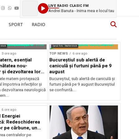
LIVE RADIO CLASIC FM
Andrei Banuta - Inima mea e locul tau
SPORT
RADIO
rstock
Sursă foto: Shutterstock
3 ore ago
TOP NEWS
6 ore ago
atern, esențial
Bucureștiul sub alertă de
nătatea nou-
caniculă și furtuni până pe 9
 și dezvoltarea lor
august
ică
ele matern protejează
Bucureștiul, sub alertă de caniculă și
 împotriva infecţiilor şi
furtuni până pe 9 august Bucureștiul
a dezvoltarea neurologică
se confruntă...
ern...
6 ore ago
l Energiei
ză: Redeschiderea
or pe cărbune, un
r pentru România
ea centralelor pe