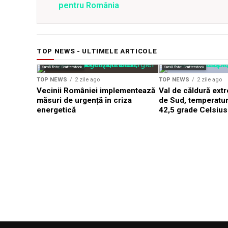
pentru România
TOP NEWS - ULTIMELE ARTICOLE
Sursă foto: Shutterstock
Sursă foto: Shutterstock
TOP NEWS
2 zile ago
TOP NEWS
2 zile ago
Vecinii României implementează
Val de căldură ext
măsuri de urgență în criza
de Sud, temperatur
energetică
42,5 grade Celsius