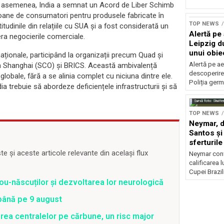
De asemenea, India a semnat un Acord de Liber Schimb
oane de consumatori pentru produsele fabricate în
TOP NEWS
tudinile din relațiile cu SUA și a fost considerată un
Alertă pe
ra negocierile comerciale.
Leipzig d
unui obie
rnaționale, participând la organizații precum Quad și
pistă
Alertă pe ae
la Shanghai (SCO) și BRICS. Această ambivalență
descoperire
i globale, fără a se alinia complet cu niciuna dintre ele.
Poliția ger
ia trebuie să abordeze deficiențele infrastructurii și să
Sursă foto: Shutte
TOP NEWS
Neymar, de
Santos și 
sferturile
 și aceste articole relevante din același flux
Neymar contr
calificarea l
Cupei Brazil
ou-născuților și dezvoltarea lor neurologică
 până pe 9 august
rea centralelor pe cărbune, un risc major