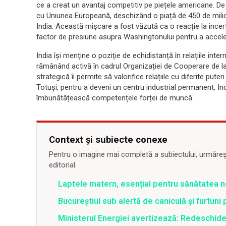
ce a creat un avantaj competitiv pe piețele americane. 
cu Uniunea Europeană, deschizând o piață de 450 de mili
India. Această mișcare a fost văzută ca o reacție la incerti
factor de presiune asupra Washingtonului pentru a accele
India își menține o poziție de echidistanță în relațiile inte
rămânând activă în cadrul Organizației de Cooperare de 
strategică îi permite să valorifice relațiile cu diferite puter
Totuși, pentru a deveni un centru industrial permanent, Ind
îmbunătățească competențele forței de muncă.
Context și subiecte conexe
Pentru o imagine mai completă a subiectului, urmărește
editorial.
Laptele matern, esențial pentru sănătatea n
Bucureștiul sub alertă de caniculă și furtuni
Ministerul Energiei avertizează: Redeschide