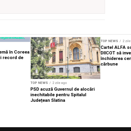
TOP NEWS
2 zil
Cartel ALFA so
remă în Coreea
DIICOT să inv
i record de
închiderea cen
cărbune
TOP NEWS
2 zile ago
PSD acuză Guvernul de alocări
inechitabile pentru Spitalul
Județean Slatina