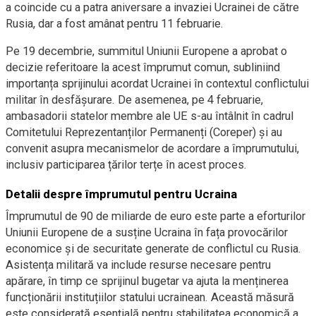
a coincide cu a patra aniversare a invaziei Ucrainei de către
Rusia, dar a fost amânat pentru 11 februarie.
Pe 19 decembrie, summitul Uniunii Europene a aprobat o
decizie referitoare la acest împrumut comun, subliniind
importanța sprijinului acordat Ucrainei în contextul conflictului
militar în desfășurare. De asemenea, pe 4 februarie,
ambasadorii statelor membre ale UE s-au întâlnit în cadrul
Comitetului Reprezentanților Permanenți (Coreper) și au
convenit asupra mecanismelor de acordare a împrumutului,
inclusiv participarea țărilor terțe în acest proces.
Detalii despre împrumutul pentru Ucraina
Împrumutul de 90 de miliarde de euro este parte a eforturilor
Uniunii Europene de a susține Ucraina în fața provocărilor
economice și de securitate generate de conflictul cu Rusia.
Asistența militară va include resurse necesare pentru
apărare, în timp ce sprijinul bugetar va ajuta la menținerea
funcționării instituțiilor statului ucrainean. Această măsură
este considerată esențială pentru stabilitatea economică a