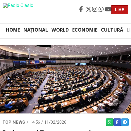
LIVE
HOME
NAȚIONAL
WORLD
ECONOMIE
CULTURĂ
L
TOP NEWS
14:56 / 11/02/2026
WHATSAPP
FACEBO
TEL