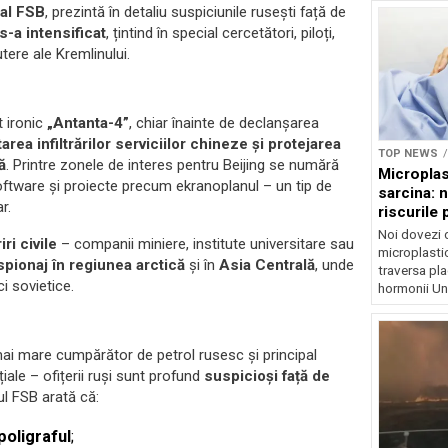
 al FSB
, prezintă în detaliu suspiciunile rusești față de
-a intensificat
, țintind în special cercetători, piloți,
utere ale Kremlinului.
t ironic
„Antanta-4”
, chiar înainte de declanșarea
tarea infiltrărilor serviciilor chineze și protejarea
TOP NEWS
ă
. Printre zonele de interes pentru Beijing se numără
Microplas
oftware și proiecte precum ekranoplanul – un tip de
sarcina: 
r.
riscurile 
Noi dovezi 
ri civile
– companii miniere, institute universitare sau
microplastic
spionaj în regiunea arctică
și în
Asia Centrală
, unde
traversa pla
ci sovietice.
hormonii Un.
mai mare cumpărător de petrol rusesc și principal
le – ofițerii ruși sunt profund
suspicioși față de
ul FSB arată că:
poligraful
;