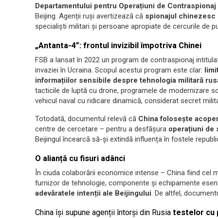
Departamentului pentru Operațiuni de Contraspionaj
Beijing. Agenții ruși avertizează că
spionajul chinezesc s
specialiști militari și persoane apropiate de cercurile de p
„Antanta-4”: frontul invizibil împotriva Chinei
FSB a lansat în 2022 un program de contraspionaj intitula
invaziei în Ucraina. Scopul acestui program este clar:
limi
informațiilor sensibile despre tehnologia militară rus
tacticile de luptă cu drone, programele de modernizare s
vehicul naval cu ridicare dinamică, considerat secret milita
Totodată, documentul relevă că
China folosește acoperi
centre de cercetare – pentru a desfășura
operațiuni de 
Beijingul încearcă să-și extindă influența în fostele republi
O alianță cu fisuri adânci
În ciuda colaborării economice intense – China fiind cel 
furnizor de tehnologie, componente și echipamente esenția
adevăratele intenții ale Beijingului
. De altfel, document
China își supune agenții întorși din Rusia
testelor cu 