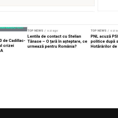
TOP NEWS
o zi ago
TOP NEWS
o zi 
Lentila de contact cu Stelian
PNL acuză PSD
 de Cadillac-
Tănase – O țară în așteptare, ce
politice după
ul crizei
urmează pentru România?
Hotărârilor de
UA