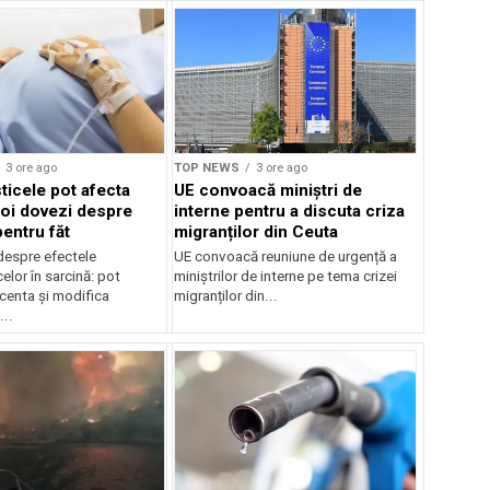
3 ore ago
TOP NEWS
3 ore ago
ticele pot afecta
UE convoacă miniștri de
noi dovezi despre
interne pentru a discuta criza
pentru făt
migranților din Ceuta
despre efectele
UE convoacă reuniune de urgență a
elor în sarcină: pot
miniștrilor de interne pe tema crizei
centa și modifica
migranților din...
..