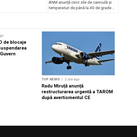
grade
ANM anunță cinci zile de caniculă și
temperaturi de până la 40 de grade...
ago
TOP NEWS
 de blocaje
Guvernul d
 suspendarea
în Călăraș
 Guvern
CNE Cern
TOP NEWS
2 zile ago
Radu Miruță anunță
restructurarea urgentă a TAROM
după avertismentul CE