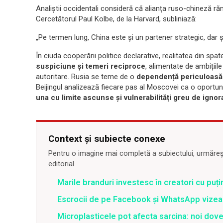
Analiștii occidentali consideră că alianța ruso-chineză r
Cercetătorul Paul Kolbe, de la Harvard, subliniază:
„Pe termen lung, China este și un partener strategic, dar 
În ciuda cooperării politice declarative, realitatea din spa
suspiciune și temeri reciproce
, alimentate de ambițiil
autoritare. Rusia se teme de o
dependență periculoasă 
Beijingul analizează fiecare pas al Moscovei ca o oportunita
una cu limite ascunse și vulnerabilități greu de ignor
Context și subiecte conexe
Pentru o imagine mai completă a subiectului, urmărește
editorial.
Marile branduri investesc în creatori cu puți
Escrocii de pe Facebook și WhatsApp vizea
Microplasticele pot afecta sarcina: noi dove