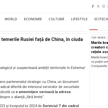
WORLD
ECONOMIE
CULTURĂ
LIFESTYLE
SCITECH
Sursă foto: Shutte
TOP NEWS
temerile Rusiei față de China, în ciuda
Marile br
creatori c
rețele so
Marile brand
cu puțini urm
Companiile 
ategică și suspectează ambiții teritoriale în Extremul
tens parteneriatul strategic cu China, un document
ical diferită din interiorul serviciilor de securitate
e văzută ca
o amenințare serioasă la adresa
 despre o alianță „fără limite”.
023 și începutul lui 2024 de
Serviciul 7 din cadrul