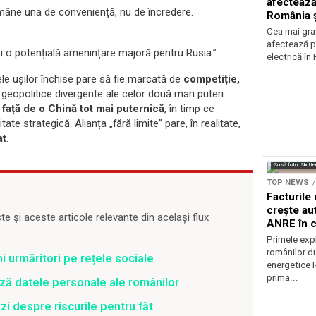
afectează
ămâne una de conveniență, nu de încredere.
România ș
Cea mai grav
afectează p
și o potențială amenințare majoră pentru Rusia.”
electrică în
tele ușilor închise pare să fie marcată de
competiție,
e geopolitice divergente ale celor două mari puteri
față de o Chină tot mai puternică
, în timp ce
te strategică. Alianța „fără limite” pare, în realitate,
at
.
Sursă foto: Shutte
TOP NEWS
Facturile
crește au
 și aceste articole relevante din același flux
ANRE în c
energetic
Primele expl
românilor du
ni urmăritori pe rețele sociale
energetice 
prima...
ză datele personale ale românilor
zi despre riscurile pentru făt