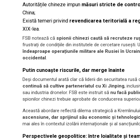
Autoritățile chineze impun
măsuri stricte de contro
China;
Există temeri privind
revendicarea teritorială a re
XIX-lea.
FSB notează că
spionii chinezi caută să recruteze ruș
frustrați de condițiile din institutele de cercetare rusești.
îndeaproape operațiunile militare ale Rusiei în Ucrai
occidental
.
Putin cunoaște riscurile, dar merge înainte
Deși documentul arată clar că liderii din securitatea rusă
continuă să cultive parteneriatul cu Xi Jinping
, inclu
sau industria dronelor. FSB este instruit să
nu facă publi
spionilor chinezi trebuie aprobate de conducerea superio
Această abordare reflectă dilema strategică a Kremlinulu
ascensiune, dar sprijinul său economic și tehnologic 
mai ales în contextul izolării internaționale și al sancțiuni
Perspectivele geopolitice: între loialitate și tea