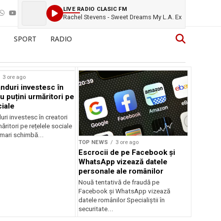
LIVE RADIO CLASIC FM
Rachel Stevens - Sweet Dreams My L.A. Ex
SPORT
RADIO
rstock
3 ore ago
anduri investesc în
u puțini urmăritori pe
ciale
uri investesc în creatori
ăritori pe rețelele sociale
mari schimbă...
TOP NEWS
3 ore ago
Escrocii de pe Facebook și
WhatsApp vizează datele
personale ale românilor
Nouă tentativă de fraudă pe
Facebook și WhatsApp vizează
datele românilor Specialiștii în
securitate...