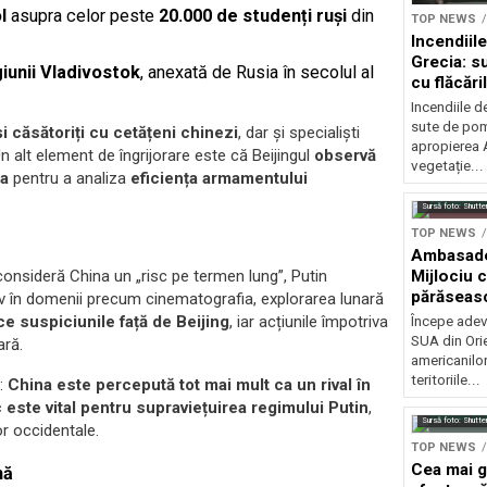
l
asupra celor peste
20.000 de studenți ruși
din
TOP NEWS
Incendiil
Grecia: s
giunii Vladivostok
, anexată de Rusia în secolul al
cu flăcări
Incendiile d
sute de pomp
i căsătoriți cu cetățeni chinezi
, dar și specialiști
apropierea A
 Un alt element de îngrijorare este că Beijingul
observă
vegetație...
na
pentru a analiza
eficiența armamentului
Sursă foto: Shutte
TOP NEWS
Ambasadel
 consideră China un „risc pe termen lung”, Putin
Mijlociu 
părăseasc
siv în domenii precum cinematografia, explorarea lunară
ce suspiciunile față de Beijing
, iar acțiunile împotriva
Începe adev
SUA din Orie
ară.
americanilo
teritoriile...
i:
China este percepută tot mai mult ca un rival în
este vital pentru supraviețuirea regimului Putin
,
Sursă foto: Shutte
lor occidentale.
TOP NEWS
Cea mai g
mă