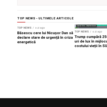
TOP NEWS - ULTIMELE ARTICOLE
Sursă foto: Shutterstock
TOP NEWS
o zi ago
TOP NEWS
o zi ago
Băsescu cere lui Nicușor Dan să
Trump cumpără 250
declare stare de urgență în criza
uri de lux în mijloc
energetică
costului vieții în S