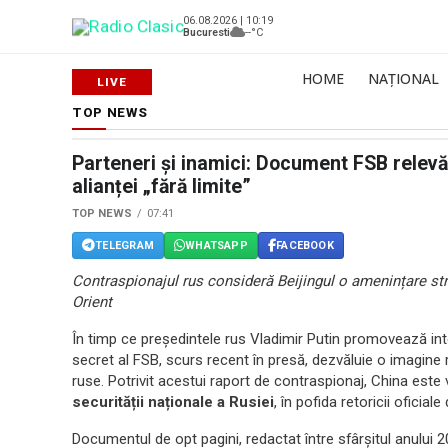
06.08.2026 | 10:19
Bucuresti
--°C
HOME
NAȚIONAL
TOP NEWS
Parteneri și inamici: Document FSB relevă 
alianței „fără limite”
TOP NEWS
07:41
TELEGRAM
WHATSAPP
FACEBOOK
Contraspionajul rus consideră Beijingul o amenințare str
Orient
În timp ce președintele rus Vladimir Putin promovează in
secret al FSB, scurs recent în presă, dezvăluie o imagine rad
ruse. Potrivit acestui raport de contraspionaj, China est
securității naționale a Rusiei
, în pofida retoricii oficiale
Documentul de opt pagini, redactat între sfârșitul anului 2