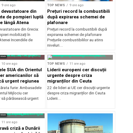
9 ore ago
TOP NEWS
9 ore ago
e devastatoare din
Prețuri record la combustibili
ute de pompieri luptă
după expirarea schemei de
le lângă Atena
plafonare
evastatoare din Grecia:
Prețuri record la combustibili după
ieri mobilizați în
expirarea schemei de plafonare
tenei Incendiile de
Prețurile combustibililor au atins
niveluri...
rstock
10 ore ago
TOP NEWS
11 ore ago
e SUA din Orientul
Liderii europeni cer discuții
cer americanilor să
urgente despre criza
ă urgent regiunea
migranților din Ceuta
ărata furie: Ambasadele
22 de lideri ai UE cer discuții urgente
ntul Mijlociu cer
despre criza migranților din Ceuta
r să părăsească urgent
Liderii...
rstock
11 ore ago
ravă criză a Dunării