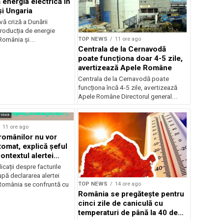
 energia electrică în
i Ungaria
ă criză a Dunării
roducția de energie
TOP NEWS
11 ore ago
 România și...
Centrala de la Cernavodă
poate funcționa doar 4-5 zile,
avertizează Apele Române
Centrala de la Cernavodă poate
funcționa încă 4-5 zile, avertizează
Apele Române Directorul general...
rstock
11 ore ago
 românilor nu vor
tomat, explică șeful
ontextul alertei
e
icații despre facturile
pă declararea alertei
TOP NEWS
14 ore ago
România se confruntă cu
România se pregătește pentru
cinci zile de caniculă cu
temperaturi de până la 40 de