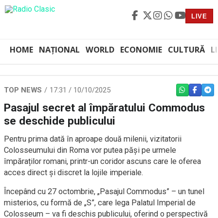
LIVE
HOME
NAȚIONAL
WORLD
ECONOMIE
CULTURĂ
L
TOP NEWS
17:31 / 10/10/2025
WHATSAPP
FACEBO
TEL
Pasajul secret al împăratului Commodus
se deschide publicului
Pentru prima dată în aproape două milenii, vizitatorii
Colosseumului din Roma vor putea păși pe urmele
împăraților romani, printr-un coridor ascuns care le oferea
acces direct și discret la lojile imperiale.
Începând cu 27 octombrie, „Pasajul Commodus” – un tunel
misterios, cu formă de „S”, care lega Palatul Imperial de
Colosseum – va fi deschis publicului, oferind o perspectivă