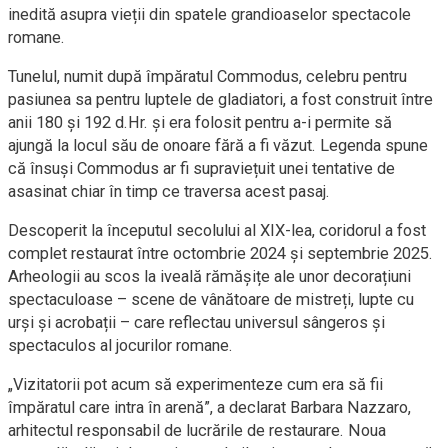
inedită asupra vieții din spatele grandioaselor spectacole
romane.
Tunelul, numit după împăratul Commodus, celebru pentru
pasiunea sa pentru luptele de gladiatori, a fost construit între
anii 180 și 192 d.Hr. și era folosit pentru a-i permite să
ajungă la locul său de onoare fără a fi văzut. Legenda spune
că însuși Commodus ar fi supraviețuit unei tentative de
asasinat chiar în timp ce traversa acest pasaj.
Descoperit la începutul secolului al XIX-lea, coridorul a fost
complet restaurat între octombrie 2024 și septembrie 2025.
Arheologii au scos la iveală rămășițe ale unor decorațiuni
spectaculoase – scene de vânătoare de mistreți, lupte cu
urși și acrobații – care reflectau universul sângeros și
spectaculos al jocurilor romane.
„Vizitatorii pot acum să experimenteze cum era să fii
împăratul care intra în arenă”, a declarat Barbara Nazzaro,
arhitectul responsabil de lucrările de restaurare. Noua