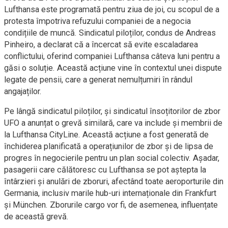
Lufthansa este programată pentru ziua de joi, cu scopul de a
protesta împotriva refuzului companiei de a negocia
condițiile de muncă. Sindicatul piloților, condus de Andreas
Pinheiro, a declarat că a încercat să evite escaladarea
conflictului, oferind companiei Lufthansa câteva luni pentru a
găsi o soluție. Această acțiune vine în contextul unei dispute
legate de pensii, care a generat nemulțumiri în rândul
angajaților.
Pe lângă sindicatul piloților, și sindicatul însoțitorilor de zbor
UFO a anunțat o grevă similară, care va include și membrii de
la Lufthansa CityLine. Această acțiune a fost generată de
închiderea planificată a operațiunilor de zbor și de lipsa de
progres în negocierile pentru un plan social colectiv. Așadar,
pasagerii care călătoresc cu Lufthansa se pot aștepta la
întârzieri și anulări de zboruri, afectând toate aeroporturile din
Germania, inclusiv marile hub-uri internaționale din Frankfurt
și München. Zborurile cargo vor fi, de asemenea, influențate
de această grevă.