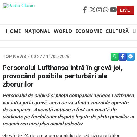
LIVE
HOME
NAȚIONAL
WORLD
ECONOMIE
CULTURĂ
L
TOP NEWS
00:27 / 11/02/2026
WHATSAPP
FACEBO
TEL
Personalul Lufthansa intră în grevă joi,
provocând posibile perturbări ale
zborurilor
Personalul de cabină și piloții companiei aeriene Lufthansa
vor intra joi în grevă, ceea ce va afecta zborurile operate
de companie. Această acțiune a fost convocată de
sindicate pe fondul unor dispute legate de plata pensiilor și
negocierea unui plan social colectiv.
Grevă de 24 de ore a personalului de cabină și piloților