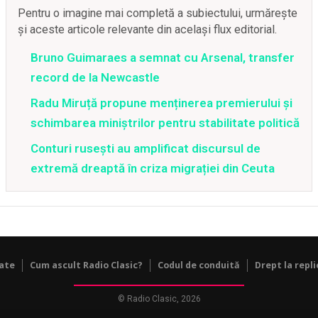
Pentru o imagine mai completă a subiectului, urmărește
și aceste articole relevante din același flux editorial.
Bruno Guimaraes a semnat cu Arsenal, transfer
record de la Newcastle
Radu Miruță propune menținerea premierului și
schimbarea miniștrilor pentru stabilitate politică
Conturi rusești au amplificat discursul de
extremă dreaptă în criza migrației din Ceuta
tate
Cum ascult Radio Clasic?
Codul de conduită
Drept la repli
© Radio Clasic, 2026