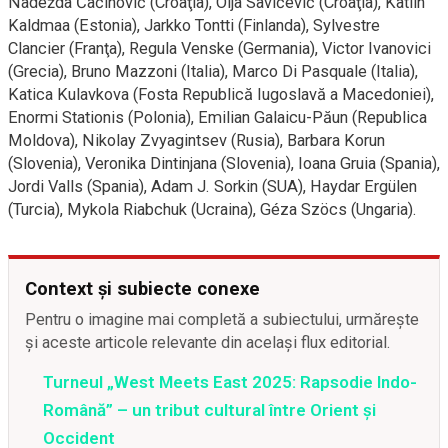
Nadežda Čačinovič (Croaţia), Olja Savičević (Croaţia), Kätlin
Kaldmaa (Estonia), Jarkko Tontti (Finlanda), Sylvestre
Clancier (Franţa), Regula Venske (Germania), Victor Ivanovici
(Grecia), Bruno Mazzoni (Italia), Marco Di Pasquale (Italia),
Katica Kulavkova (Fosta Republică Iugoslavă a Macedoniei),
Enormi Stationis (Polonia), Emilian Galaicu-Păun (Republica
Moldova), Nikolay Zvyagintsev (Rusia), Barbara Korun
(Slovenia), Veronika Dintinjana (Slovenia), Ioana Gruia (Spania),
Jordi Valls (Spania), Adam J. Sorkin (SUA), Haydar Ergülen
(Turcia), Mykola Riabchuk (Ucraina), Géza Szöcs (Ungaria).
Context și subiecte conexe
Pentru o imagine mai completă a subiectului, urmărește
și aceste articole relevante din același flux editorial.
Turneul „West Meets East 2025: Rapsodie Indo-
Română” – un tribut cultural între Orient și
Occident