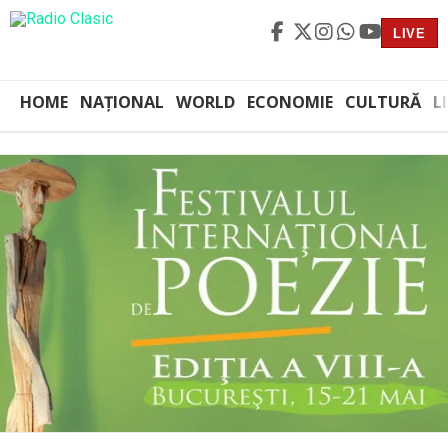
LIVE
HOME
NAȚIONAL
WORLD
ECONOMIE
CULTURĂ
L