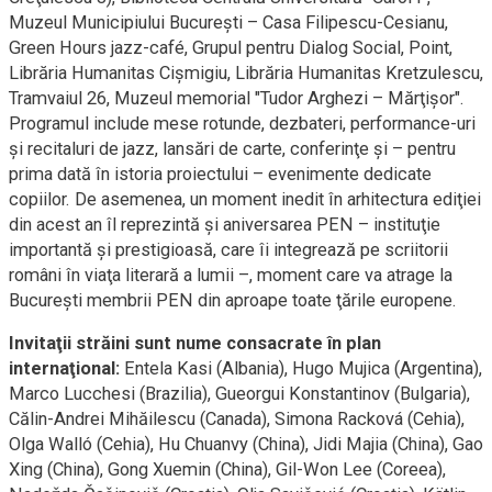
Muzeul Municipiului Bucureşti – Casa Filipescu-Cesianu,
Green Hours jazz-café, Grupul pentru Dialog Social, Point,
Librăria Humanitas Cişmigiu, Librăria Humanitas Kretzulescu,
Tramvaiul 26, Muzeul memorial "Tudor Arghezi – Mărţişor".
Programul include mese rotunde, dezbateri, performance-uri
şi recitaluri de jazz, lansări de carte, conferinţe şi – pentru
prima dată în istoria proiectului – evenimente dedicate
copiilor. De asemenea, un moment inedit în arhitectura ediţiei
din acest an îl reprezintă şi aniversarea PEN – instituţie
importantă şi prestigioasă, care îi integrează pe scriitorii
români în viaţa literară a lumii –, moment care va atrage la
Bucureşti membrii PEN din aproape toate ţările europene.
Invitaţii străini sunt nume consacrate în plan
internaţional:
Entela Kasi (Albania), Hugo Mujica (Argentina),
Marco Lucchesi (Brazilia), Gueorgui Konstantinov (Bulgaria),
Călin-Andrei Mihăilescu (Canada), Simona Racková (Cehia),
Olga Walló (Cehia), Hu Chuanvy (China), Jidi Majia (China), Gao
Xing (China), Gong Xuemin (China), Gil-Won Lee (Coreea),