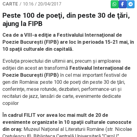
CARTE
10:16 / 20/04/2017
WHATSAPP
FACEBO
TEL
Peste 100 de poeţi, din peste 30 de ţări,
ajung la FIPB
Cea de a VIII-a ediţie a Festivalului Internaţional de
Poezie Bucureşti (FIPB) are loc în perioada 15-21 mai, în
10 spaţii culturale din capitală.
Evoluţia proiectului din ultimii ani, precum şi amploarea
ediţiei din acest an transformă
Festivalul Internaţional de
Poezie Bucureşti (FIPB)
în cel mai important festival de
gen din România: peste 100 de poeţi din peste 30 de ţări,
conferinţe, mese rotunde, dezbateri, performance-uri şi
recitaluri de jazz, lansări de carte, evenimente dedicate
copiilor
În cadrul FILIT vor avea loc mai mult de 20 de
evenimente organizate în 10 spaţii culturale cunoscute
din oraş:
Muzeul Naţional al Literaturii Române (str. Nicolae
Creţulescu 8), Biblioteca Centrală Universitară "Carol I",