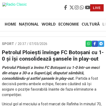
LIVE
HOME
NAȚIONAL
WORLD
ECONOMIE
CULTURĂ
L
SPORT
20:37 / 07/03/2026
WHATSAPP
FACEBO
TEL
Petrolul Ploiești învinge FC Botoșani cu 1-
0 și își consolidează șansele în play-out
Petrolul Ploiești a învins FC Botoșani cu 1-0 într-un meci
din etapa a 30-a a SuperLigii, disputat sâmbătă,
consolidându-și astfel șansele în play-out.
Partida a fost
decisivă pentru ambele echipe, fiecare căutând să își
asigure o poziție favorabilă înainte de faza eliminatorie a
competiției.
Unicul gol al meciului a fost marcat de Rafinha în minutul 70,