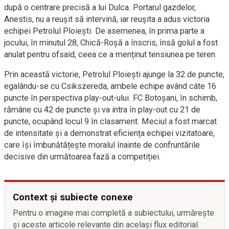
după o centrare precisă a lui Dulca. Portarul gazdelor,
Anestis, nu a reușit să intervină, iar reușita a adus victoria
echipei Petrolul Ploiești. De asemenea, în prima parte a
jocului, în minutul 28, Chică-Roșă a înscris, însă golul a fost
anulat pentru ofsaid, ceea ce a menținut tensiunea pe teren.
Prin această victorie, Petrolul Ploiești ajunge la 32 de puncte,
egalându-se cu Csikszereda, ambele echipe având câte 16
puncte în perspectiva play-out-ului. FC Botoșani, în schimb,
rămâne cu 42 de puncte și va intra în play-out cu 21 de
puncte, ocupând locul 9 în clasament. Meciul a fost marcat
de intensitate și a demonstrat eficiența echipei vizitatoare,
care își îmbunătățește moralul înainte de confruntările
decisive din următoarea fază a competiției.
Context și subiecte conexe
Pentru o imagine mai completă a subiectului, urmărește
și aceste articole relevante din același flux editorial.