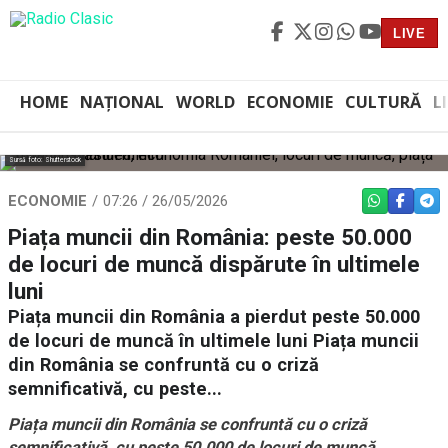
LIVE
HOME
NAȚIONAL
WORLD
ECONOMIE
CULTURĂ
L
Sursă foto: Shutterstock
ECONOMIE
07:26 / 26/05/2026
WHATSAPP
FACEBO
TEL
Piața muncii din România: peste 50.000
de locuri de muncă dispărute în ultimele
luni
Piața muncii din România a pierdut peste 50.000
de locuri de muncă în ultimele luni Piața muncii
din România se confruntă cu o criză
semnificativă, cu peste...
Piața muncii din România se confruntă cu o criză
semnificativă, cu peste 50.000 de locuri de muncă