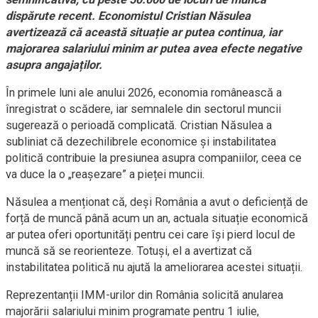
dispărute recent. Economistul Cristian Năsulea
avertizează că această situație ar putea continua, iar
majorarea salariului minim ar putea avea efecte negative
asupra angajaților.
În primele luni ale anului 2026, economia românească a
înregistrat o scădere, iar semnalele din sectorul muncii
sugerează o perioadă complicată. Cristian Năsulea a
subliniat că dezechilibrele economice și instabilitatea
politică contribuie la presiunea asupra companiilor, ceea ce
va duce la o „reașezare” a pieței muncii.
Năsulea a menționat că, deși România a avut o deficiență de
forță de muncă până acum un an, actuala situație economică
ar putea oferi oportunități pentru cei care își pierd locul de
muncă să se reorienteze. Totuși, el a avertizat că
instabilitatea politică nu ajută la ameliorarea acestei situații.
Reprezentanții IMM-urilor din România solicită anularea
majorării salariului minim programate pentru 1 iulie,