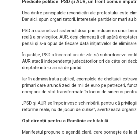
Piedicile politice: PSD și AUR, un front comun împotr
Una dintre principalele revendicări ale protestului este eli
Dar aici, spun organizatorii, interesele partidelor mari au b
PSD a cosmetizat sistemul doar prin reducerea unor benefi
reală a privilegiilor. AUR, deși clamează că apără dreptat
pensii și s-a opus de fiecare dată inițiativelor de eliminar
În justiție, PSD a încercat ani de zile să subordoneze instit
AUR atacă independența judecătorilor ori de câte ori deciz
dreptate într-o armă de partid.
Iar în administrația publică, exemplele de cheltuieli extra
primari care aruncă zeci de mii de euro pe petreceri, funcții 
companii de stat transformate în locuri de sinecuri pentru 
„PSD și AUR se împotrivesc schimbării, pentru că privilegi
reforme reale, nu de jocuri de culise”, avertizează organiza
Opt direcții pentru o Românie echitabilă
Manifestul propune o agendă clară, care pornește de la el