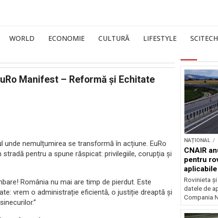
WORLD
ECONOMIE
CULTURĂ
LIFESTYLE
SCITECH
 EuRo Manifest – Reformă și Echitate
NAȚIONAL
ocul unde nemulțumirea se transformă în acțiune. EuRo
CNAIR anu
tradă pentru a spune răspicat: privilegiile, corupția și
pentru rov
aplicabil
Rovinieta ș
mbare! România nu mai are timp de pierdut. Este
datele de apl
e: vrem o administrație eficientă, o justiție dreaptă și
Compania Na
sinecurilor.”