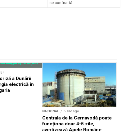
se confruntă...
Sursă foto: Shutte
NAȚIONAL
ago
Facturile 
criză a Dunării
automat, 
gia electrică în
contextul 
garia
NAȚIONAL
6 zile ago
Centrala de la Cernavodă poate
funcționa doar 4-5 zile,
avertizează Apele Române