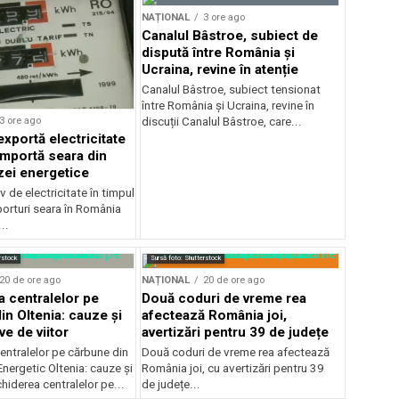
NAȚIONAL
3 ore ago
Canalul Bâstroe, subiect de
dispută între România și
Ucraina, revine în atenție
Canalul Bâstroe, subiect tensionat
între România și Ucraina, revine în
3 ore ago
discuții Canalul Bâstroe, care...
xportă electricitate
importă seara din
zei energetice
 de electricitate în timpul
mporturi seara în România
..
rstock
Sursă foto: Shutterstock
20 de ore ago
NAȚIONAL
20 de ore ago
a centralelor pe
Două coduri de vreme rea
in Oltenia: cauze și
afectează România joi,
e de viitor
avertizări pentru 39 de județe
entralelor pe cărbune din
Două coduri de vreme rea afectează
nergetic Oltenia: cauze și
România joi, cu avertizări pentru 39
chiderea centralelor pe...
de județe...