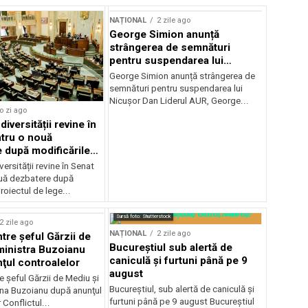
NAȚIONAL
2 zile ago
George Simion anunță
strângerea de semnături
pentru suspendarea lui
Nicușor Dan
George Simion anunță strângerea de
semnături pentru suspendarea lui
Nicușor Dan Liderul AUR, George...
o zi ago
iversității revine în
tru o nouă
 după modificările
or
ersității revine în Senat
uă dezbatere după
roiectul de lege...
Sursă foto: Shutterstock
2 zile ago
NAȚIONAL
2 zile ago
ntre şeful Gărzii de
Bucureștiul sub alertă de
ministra Buzoianu
caniculă și furtuni până pe 9
ţul controalelor
august
e şeful Gărzii de Mediu şi
Bucureștiul, sub alertă de caniculă și
ana Buzoianu după anunţul
furtuni până pe 9 august Bucureștiul
 Conflictul...