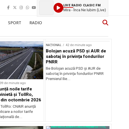
LIVE RADIO CLASIC FM
Mira - Înca Ne Iubim (Live)
SPORT
RADIO
NAȚIONAL
42 de minute ago
Bolojan acuză PSD și AUR de
sabotaj în privința fondurilor
PNRR
Ilie Bolojan acuză PSD și AUR de
sabotaj în privința fondurilor PNRR
Premierul Ilie...
39 de minute ago
nță noile tarife
inietă și TollRo,
e din octombrie 2026
i TollRo: CNAIR anunță
icare a noilor tarife
țională de...