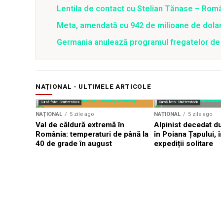
Lentila de contact cu Stelian Tănase – Ro
Meta, amendată cu 942 de milioane de dolari
Germania anulează programul fregatelor de 
NAȚIONAL - ULTIMELE ARTICOLE
Sursă foto: Shutterstock
Sursă foto: Shutterstock
NAȚIONAL
5 zile ago
NAȚIONAL
5 zile ago
Val de căldură extremă în
Alpinist decedat d
România: temperaturi de până la
în Poiana Țapului, 
40 de grade în august
expediții solitare