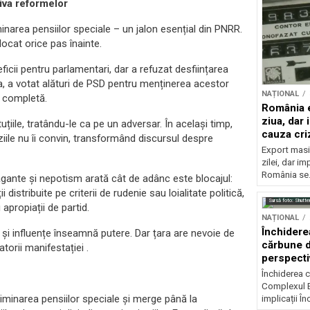
iva reformelor
minarea pensiilor speciale – un jalon esențial din PNRR.
locat orice pas înainte.
cii pentru parlamentari, dar a refuzat desființarea
ea, a votat alături de PSD pentru menținerea acestor
NAȚIONAL
e completă.
România e
ziua, dar 
uțiile, tratându-le ca pe un adversar. În același timp,
cauza cri
iile nu îi convin, transformând discursul despre
Export masiv
zilei, dar i
România se.
vagante și nepotism arată cât de adânc este blocajul:
distribuite pe criterii de rudenie sau loialitate politică,
Sursă foto: Shutte
apropiații de partid.
NAȚIONAL
Închidere
i și influențe înseamnă putere. Dar țara are nevoie de
cărbune d
torii manifestației .
perspectiv
Închiderea c
Complexul E
iminarea pensiilor speciale și merge până la
implicații În