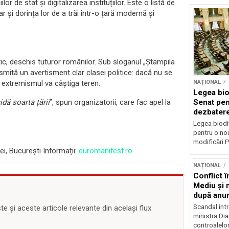
or de stat și digitalizarea instituțiilor. Este o listă de
r și dorința lor de a trăi într-o țară modernă și
c, deschis tuturor românilor. Sub sloganul „Ștampila
mită un avertisment clar clasei politice: dacă nu se
 extremismul va câștiga teren.
NAȚIONAL
Legea biod
ă soarta țării
”, spun organizatorii, care fac apel la
Senat pen
dezbatere
deputațil
Legea biodiv
pentru o no
modificări P
ei, București Informații:
euromanifest.ro
NAȚIONAL
Conflict î
Mediu şi 
după anun
Scandal într
 și aceste articole relevante din același flux
ministra Di
controalelor