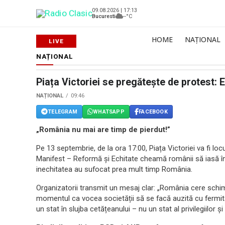
09.08.2026 | 17:13
Bucuresti
--°C
HOME
NAȚIONAL
NAȚIONAL
Piața Victoriei se pregătește de protest:
NAȚIONAL
09:46
TELEGRAM
WHATSAPP
FACEBOOK
„România nu mai are timp de pierdut!”
Pe 13 septembrie, de la ora 17:00, Piața Victoriei va fi l
Manifest – Reformă și Echitate cheamă românii să iasă în s
inechitatea au sufocat prea mult timp România.
Organizatorii transmit un mesaj clar: „România cere schi
momentul ca vocea societății să se facă auzită cu fermitat
un stat în slujba cetățeanului – nu un stat al privilegiilor și 