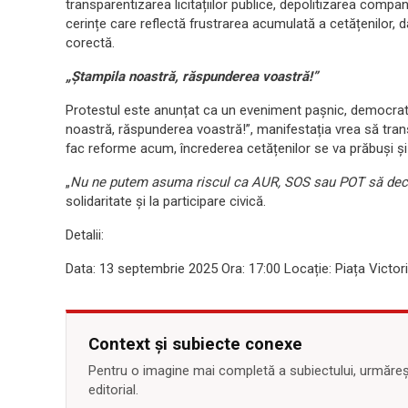
transparentizarea licitațiilor publice, depolitizarea companiil
cerințe care reflectă frustrarea acumulată a cetățenilor, da
corectă.
„Ștampila noastră, răspunderea voastră!”
Protestul este anunțat ca un eveniment pașnic, democrati
noastră, răspunderea voastră!”, manifestația vrea să trans
fac reforme acum, încrederea cetățenilor se va prăbuși și
„
Nu ne putem asuma riscul ca AUR, SOS sau POT să decid
solidaritate și la participare civică.
Detalii:
Data: 13 septembrie 2025 Ora: 17:00 Locație: Piața Victori
Context și subiecte conexe
Pentru o imagine mai completă a subiectului, urmărește
editorial.