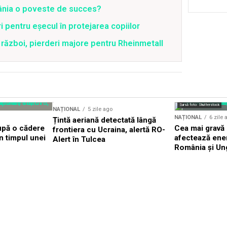
mânia o poveste de succes?
 pentru eșecul în protejarea copiilor
război, pierderi majore pentru Rheinmetall
Sursă foto: Shutterstock
NAȚIONAL
5 zile ago
NAȚIONAL
6 zile 
Țintă aeriană detectată lângă
upă o cădere
Cea mai gravă 
frontiera cu Ucraina, alertă RO-
în timpul unei
afectează ener
Alert în Tulcea
România și Un