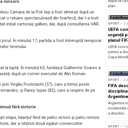
după ce UEF
a ninsorii
plan...
ekou Camara de la Poli Iași a fost eliminat după un
Sursă foto: Shutte
at o reluare spectaculoasă din foarfecă, dar l-a lovit
rdat inițial cartonaș galben, dar, după consultarea VAR,
SPORT
2 z
UEFA con
urgență p
planul FI
 jocul. În minutul 17, partida a fost întreruptă temporar
Mondială
iilor terenului.
UEFA convoa
pentru a dis
Cupa Mondia
nțat la luptă. În minutul 63, fundașul Guilherme Soares a
plasată, după un corner executat de Alin Roman.
Sursă foto: Shutte
SPORT
2 z
e prin Virgiliu Postolachi (57), care a trimis peste
FIFA desc
Fernandez, și Rareș Ispas (82), care a respins de pe
disciplina
Argentine
la finala 
Argentina r
tinuă fără victorie
incidentele 
a deschis...
 etape, bilanțul fiind de patru victorii și patru remize.
ctorie, dar a obținut două egaluri consecutive.
SPORT
7 z