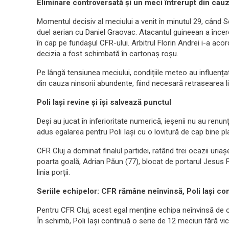
Eliminare controversată și un meci întrerupt din cauz
Momentul decisiv al meciului a venit în minutul 29, când S
duel aerian cu Daniel Graovac. Atacantul guineean a încerc
în cap pe fundașul CFR-ului. Arbitrul Florin Andrei i-a aco
decizia a fost schimbată în cartonaș roșu.
Pe lângă tensiunea meciului, condițiile meteo au influențat
din cauza ninsorii abundente, fiind necesară retrasearea lin
Poli Iași revine și își salvează punctul
Deși au jucat în inferioritate numerică, ieșenii nu au renu
adus egalarea pentru Poli Iași cu o lovitură de cap bine 
CFR Cluj a dominat finalul partidei, ratând trei ocazii uriaș
poarta goală, Adrian Păun (77), blocat de portarul Jesus 
linia porții.
Seriile echipelor: CFR rămâne neînvinsă, Poli Iași con
Pentru CFR Cluj, acest egal menține echipa neînvinsă de opt
În schimb, Poli Iași continuă o serie de 12 meciuri fără vi