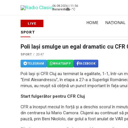
06.08.2026 | 11:56
Bucuresti
--°C
HOME
NAȚIONAL
SPORT
Poli Iași smulge un egal dramatic cu CFR C
SPORT
20:47
TELEGRAM
WHATSAPP
FACEBOOK
Poli Iași și CFR Cluj au terminat la egalitate, 1-1, într-un
“Emil Alexandrescu”, în etapa a 27-a a Superligii României
minus, au reușit să obțină un punct important în fața unui
Start fulgerător pentru CFR Cluj
CFR a început meciul în forță și a deschis scorul în minutul
din centrarea lui Mario Camora. Clujenii au continuat să pr
pauză, prin Beni Nkololo, dar golul a fost anulat de VAR p