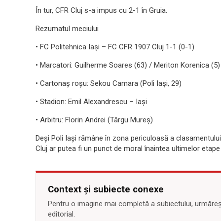
În tur, CFR Cluj s-a impus cu 2-1 în Gruia.
Rezumatul meciului
• FC Politehnica Iași – FC CFR 1907 Cluj 1-1 (0-1)
• Marcatori: Guilherme Soares (63) / Meriton Korenica (5)
• Cartonaș roșu: Sekou Camara (Poli Iași, 29)
• Stadion: Emil Alexandrescu – Iași
• Arbitru: Florin Andrei (Târgu Mureș)
Deși Poli Iași rămâne în zona periculoasă a clasamentului
Cluj ar putea fi un punct de moral înaintea ultimelor etape
Context și subiecte conexe
Pentru o imagine mai completă a subiectului, urmărește
editorial.