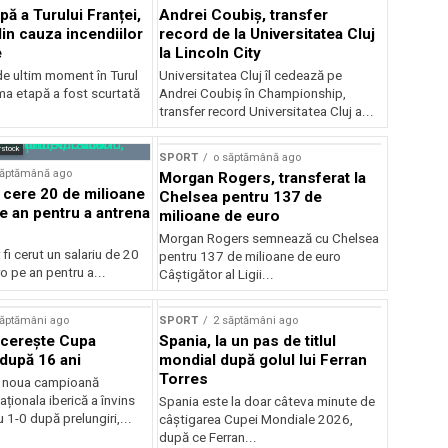
pă a Turului Franței,
Andrei Coubiș, transfer
din cauza incendiilor
record de la Universitatea Cluj
e
la Lincoln City
e ultim moment în Turul
Universitatea Cluj îl cedează pe
ima etapă a fost scurtată
Andrei Coubiș în Championship,
transfer record Universitatea Cluj a...
rstock
SPORT
o săptămână ago
săptămână ago
Morgan Rogers, transferat la
 cere 20 de milioane
Chelsea pentru 137 de
e an pentru a antrena
milioane de euro
Morgan Rogers semnează cu Chelsea
 fi cerut un salariu de 20
pentru 137 de milioane de euro
o pe an pentru a...
Câștigător al Ligii...
săptămâni ago
SPORT
2 săptămâni ago
ucerește Cupa
Spania, la un pas de titlul
după 16 ani
mondial după golul lui Ferran
Torres
e noua campioană
ționala iberică a învins
Spania este la doar câteva minute de
 1-0 după prelungiri,...
câștigarea Cupei Mondiale 2026,
după ce Ferran...