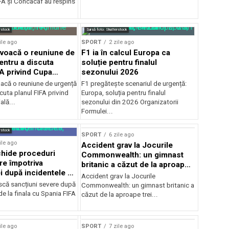
A şi Concacaf au respins
rstock
Sursă foto: Shutterstock
ile ago
SPORT
2 zile ago
voacă o reuniune de
F1 ia în calcul Europa ca
entru a discuta
soluție pentru finalul
FA privind Cupa
sezonului 2026
că o reuniune de urgență
F1 pregătește scenariul de urgență:
cuta planul FIFA privind
Europa, soluția pentru finalul
lă...
sezonului din 2026 Organizatorii
Formulei...
rstock
SPORT
6 zile ago
ile ago
Accident grav la Jocurile
hide proceduri
Commonwealth: un gimnast
re împotriva
britanic a căzut de la aproape
i după incidentele de
trei metri
Accident grav la Jocurile
cu Spania
iscă sancțiuni severe după
Commonwealth: un gimnast britanic a
de la finala cu Spania FIFA
căzut de la aproape trei...
ile ago
SPORT
7 zile ago