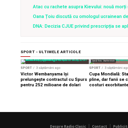
Atac cu rachete asupra Kievului: nouă morți
Oana Țoiu discută cu omologul ucrainean de
DNA: Decizia CJUE privind prescripția se apli
SPORT - ULTIMELE ARTICOLE
Sursă foto: Shutterstock
SPORT
3 săptămâni ago
SPORT
3 săptămâni ag
Victor Wembanyama își
Cupa Mondială: St
prelungește contractul cu Spurs
pline, dar fanii se
pentru 252 milioane de dolari
costuri exorbitant
Despre Radio Clasic
Contact
Publici