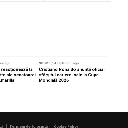
âni ago
SPORT
4 săptămâni ago
SPORT
4 s
 reacționează la
Cristiano Ronaldo anunță oficial
Balogun, t
iste ale senatoarei
sfârșitul carierei sale la Cupa
cu Belgia,
marilla
Mondială 2026
de Trump
că
Termeni de folosință
Cookie Policy