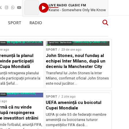
LIVE RADIO CLASIC FM
Keane - Somewhere Only We Know
SPORT
RADIO
rstock
Sursă foto: Shutterstock
re ago
SPORT
23 de ore ago
renunță la planul
John Stones, noul fundaș al
vinde participații
echipei Inter Milano, după un
a Cupa Mondială
deceniu la Manchester City
unță retragerea planului
Transferul lui John Stones la Inter
de participații private la
Milano, confirmat oficial John Stones
lă Șeful...
este noul jucător...
rstock
SPORT
2 zile ago
i ago
UEFA amenință cu boicotul
irmă că nu vinde
Cupei Mondiale
 după respingerea
UEFA și cele 55 de federații membre
e investitori străini
amenință cu boicotarea tuturor
nde fotbalul, anunţă FIFA,
competițiilor FIFA dacă...