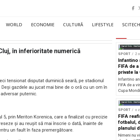
WORLD
ECONOMIE
CULTURĂ
LIFESTYLE
SCITECH
Sursă foto: Shutte
luj, în inferioritate numerică
SPORT
2 o
Infantino 
FIFA de a 
private l
Infantino an
 meci tensionat disputat duminică seară, pe stadionul
FIFA de a vin
. Deși gazdele au jucat mai bine de o oră cu un om în
Cupa Mondia
 adversar puternic.
Sursă foto: Shutte
SPORT
o z
FIFA reaf
 5, prin Meriton Korenica, care a finalizat cu precizie
fotbalul,
eseze și au reușit să mai înscrie o dată, înainte de
planului d
entru un fault în faza premergătoare.
Nimeni nu vi