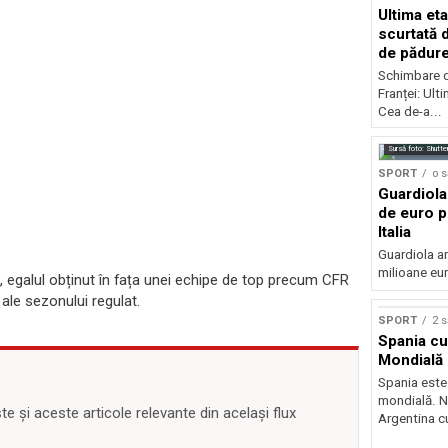
Ultima eta
scurtată 
de pădur
Schimbare d
Franței: Ult
Cea de-a...
Sursă foto: Shutte
SPORT
o 
Guardiola
de euro p
Italia
Guardiola ar
milioane eur
, egalul obținut în fața unei echipe de top precum CFR
 ale sezonului regulat.
SPORT
2 
Spania c
Mondială 
Spania est
mondială. Na
 și aceste articole relevante din același flux
Argentina cu