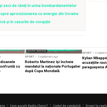
 și zeci de răniți în urma bombardamentelor
spre aprovizionarea cu energie din Ucraina
că și în cazurile de corupție
Sursă foto: Shutterstock
SPORT
4 săptăm
o
SPORT
3 săptămâni ago
Kylian Mbappé
adioanele
Roberto Martinez își încheie
acuzațiile ras
 confruntă cu
mandatul la naționala Portugaliei
paraguayene A
e
după Cupa Mondială
tate
Cum ascult Radio Clasic?
Codul de conduită
Drept la repli