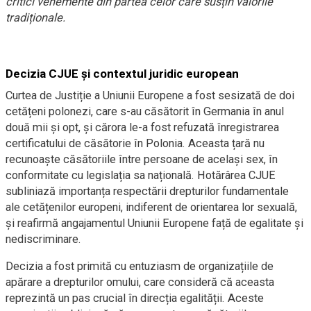
critici vehemente din partea celor care susțin valorile
tradiționale.
Decizia CJUE și contextul juridic european
Curtea de Justiție a Uniunii Europene a fost sesizată de doi
cetățeni polonezi, care s-au căsătorit în Germania în anul
două mii și opt, și cărora le-a fost refuzată înregistrarea
certificatului de căsătorie în Polonia. Aceasta țară nu
recunoaște căsătoriile între persoane de același sex, în
conformitate cu legislația sa națională. Hotărârea CJUE
subliniază importanța respectării drepturilor fundamentale
ale cetățenilor europeni, indiferent de orientarea lor sexuală,
și reafirmă angajamentul Uniunii Europene față de egalitate și
nediscriminare.
Decizia a fost primită cu entuziasm de organizațiile de
apărare a drepturilor omului, care consideră că aceasta
reprezintă un pas crucial în direcția egalității. Aceste