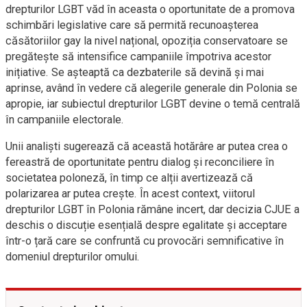
drepturilor LGBT văd în aceasta o oportunitate de a promova
schimbări legislative care să permită recunoașterea
căsătoriilor gay la nivel național, opoziția conservatoare se
pregătește să intensifice campaniile împotriva acestor
inițiative. Se așteaptă ca dezbaterile să devină și mai
aprinse, având în vedere că alegerile generale din Polonia se
apropie, iar subiectul drepturilor LGBT devine o temă centrală
în campaniile electorale.
Unii analiști sugerează că această hotărâre ar putea crea o
fereastră de oportunitate pentru dialog și reconciliere în
societatea poloneză, în timp ce alții avertizează că
polarizarea ar putea crește. În acest context, viitorul
drepturilor LGBT în Polonia rămâne incert, dar decizia CJUE a
deschis o discuție esențială despre egalitate și acceptare
într-o țară care se confruntă cu provocări semnificative în
domeniul drepturilor omului.