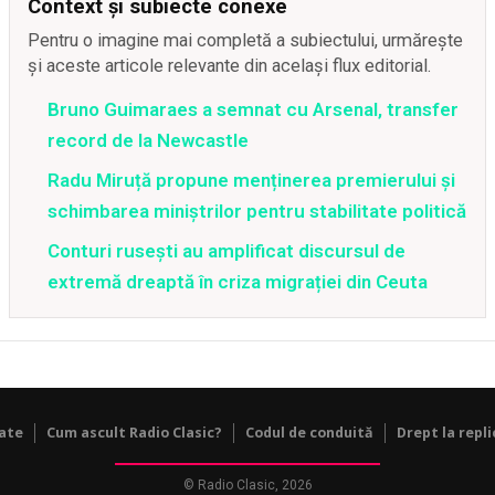
Context și subiecte conexe
Pentru o imagine mai completă a subiectului, urmărește
și aceste articole relevante din același flux editorial.
Bruno Guimaraes a semnat cu Arsenal, transfer
record de la Newcastle
Radu Miruță propune menținerea premierului și
schimbarea miniștrilor pentru stabilitate politică
Conturi rusești au amplificat discursul de
extremă dreaptă în criza migrației din Ceuta
tate
Cum ascult Radio Clasic?
Codul de conduită
Drept la repli
© Radio Clasic, 2026