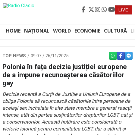
LIVE
HOME
NAȚIONAL
WORLD
ECONOMIE
CULTURĂ
L
TOP NEWS
09:07 / 26/11/2025
WHATSAPP
FACEBO
TEL
Polonia în fața decizia justiției europene
de a impune recunoașterea căsătoriilor
gay
Decizia recentă a Curții de Justiție a Uniunii Europene de a
obliga Polonia să recunoască căsătoriile între persoane de
același sex încheiate în alte state membre a generat reacții
intense, atât din partea susținătorilor drepturilor LGBT, cât și
a conservatorilor. Această hotărâre este considerată o
victorie istorică pentru comunitatea LGBT, dar a stârnit și