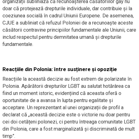
organizații subliniază că recunoașterea căsătoriilor gay nu
doar că protejează drepturile individuale, dar contribuie și la
coeziunea socială în cadrul Uniunii Europene. De asemenea,
CJUE a subliniat că refuzul Poloniei de a recunoaște aceste
căsătorii contravine principiilor fundamentale ale Uniunii, care
includ respectul pentru demnitatea umană și drepturile
fundamentale.
Reacțiile din Polonia: între susținere și opoziție
Reacțiile la această decizie au fost extrem de polarizate în
Polonia. Apărătorii drepturilor LGBT au salutat hotărârea ca
fiind un moment istoric, evidențiind că aceasta oferă o
oportunitate de a avansa în lupta pentru egalitate și
acceptare. Un reprezentant al unei organizații de profil a
declarat că „această decizie este o victorie nu doar pentru
cei doi cetățeni polonezi, ci pentru întreaga comunitate LGBT
din Polonia, care a fost marginalizată și discriminată de mult
timp”.