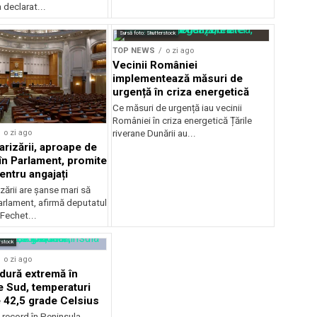
declarat...
Sursă foto: Shutterstock
TOP NEWS
o zi ago
Vecinii României
implementează măsuri de
urgență în criza energetică
Ce măsuri de urgență iau vecinii
României în criza energetică Țările
o zi ago
riverane Dunării au...
arizării, aproape de
în Parlament, promite
entru angajați
zării are șanse mari să
arlament, afirmă deputatul
Fechet...
rstock
o zi ago
ldură extremă în
 Sud, temperaturi
 42,5 grade Celsius
 record în Peninsula