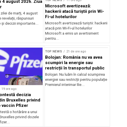
TOP NEWS
11 ore ago
4 august 2026. Ziua
Microsoft avertizează:
r
hackerii atacă turiștii prin Wi-
ilei de marți, 4 august
Fi-ul hotelurilor
revelații, răspunsuri
Microsoft avertizează turiștii: hackerii
și decizii importante...
atacă prin Wi-Fi-ul hotelurilor
Microsoft a emis un avertisment
pentru...
TOP NEWS
21 de ore ago
Bolojan: România nu va avea
scumpiri la energie sau
restricții în transportul public
Bolojan: Nu luăm în calcul scumpirea
energiei sau restricții pentru populație
Premierul interimar Ilie...
19 ore ago
ontestă decizia
din Bruxelles privind
 vaccin Pfizer
testă o hotărâre a unui
 Bruxelles privind dozele
izer...