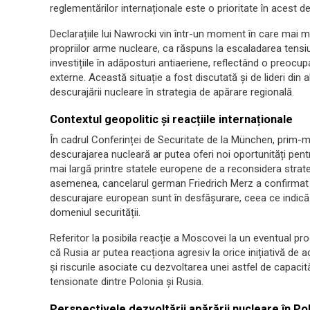
reglementărilor internaționale este o prioritate în acest d
Declarațiile lui Nawrocki vin într-un moment în care mai 
propriilor arme nucleare, ca răspuns la escaladarea tensi
investițiile în adăposturi antiaeriene, reflectând o preocu
externe. Această situație a fost discutată și de lideri din 
descurajării nucleare în strategia de apărare regională.
Contextul geopolitic și reacțiile internaționale
În cadrul Conferinței de Securitate de la München, prim-min
descurajarea nucleară ar putea oferi noi oportunități pen
mai largă printre statele europene de a reconsidera strate
asemenea, cancelarul german Friedrich Merz a confirmat 
descurajare european sunt în desfășurare, ceea ce indică
domeniul securității.
Referitor la posibila reacție a Moscovei la un eventual p
că Rusia ar putea reacționa agresiv la orice inițiativă de
și riscurile asociate cu dezvoltarea unei astfel de capacită
tensionate dintre Polonia și Rusia.
Perspectivele dezvoltării apărării nucleare în Po