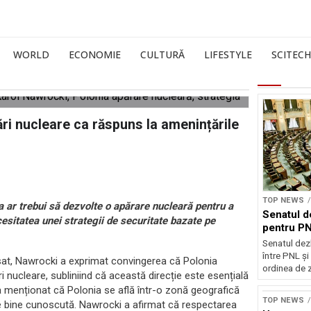
WORLD
ECONOMIE
CULTURĂ
LIFESTYLE
SCITECH
ări nucleare ca răspuns la amenințările
TOP NEWS
a ar trebui să dezvolte o apărare nucleară pentru a
Senatul d
esitatea unei strategii de securitate bazate pe
pentru PN
Senatul dez
între PNL ș
olsat, Nawrocki a exprimat convingerea că Polonia
ordinea de z
i nucleare, subliniind că această direcție este esențială
 a menționat că Polonia se află într-o zonă geografică
TOP NEWS
ste bine cunoscută. Nawrocki a afirmat că respectarea