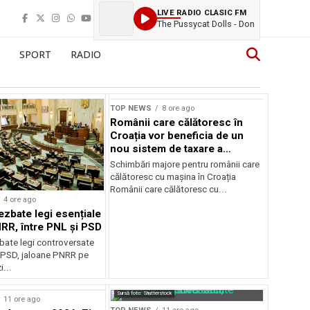
LIVE RADIO CLASIC FM
The Pussycat Dolls - Don
SPORT
RADIO
TOP NEWS
8 ore ago
Românii care călătoresc în
Croația vor beneficia de un
nou sistem de taxare a
autostrăzilor
Schimbări majore pentru românii care
călătoresc cu mașina în Croația
Românii care călătoresc cu...
4 ore ago
ezbate legi esențiale
RR, între PNL și PSD
bate legi controversate
i PSD, jaloane PNRR pe
i...
Sursă foto: Shutterstock
11 ore ago