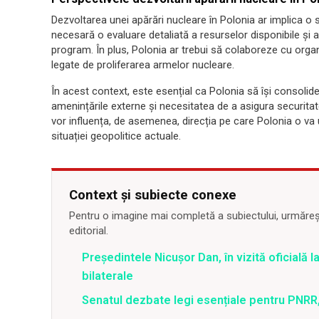
Dezvoltarea unei apărări nucleare în Polonia ar implica o se
necesară o evaluare detaliată a resurselor disponibile și a
program. În plus, Polonia ar trebui să colaboreze cu organi
legate de proliferarea armelor nucleare.
În acest context, este esențial ca Polonia să își consolid
amenințările externe și necesitatea de a asigura securitatea
vor influența, de asemenea, direcția pe care Polonia o v
situației geopolitice actuale.
Context și subiecte conexe
Pentru o imagine mai completă a subiectului, urmărește
editorial.
Președintele Nicușor Dan, în vizită oficială l
bilaterale
Senatul dezbate legi esențiale pentru PNRR,