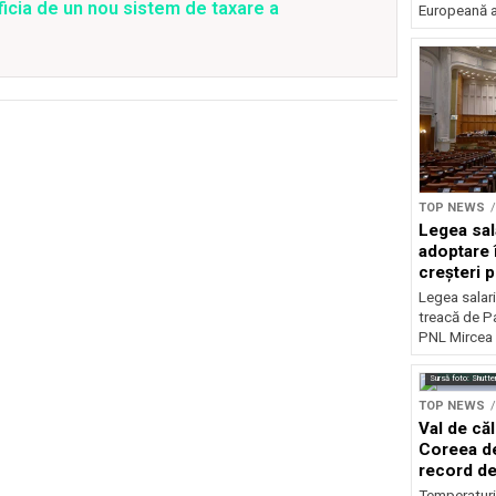
ficia de un nou sistem de taxare a
Europeană a 
TOP NEWS
Legea sal
adoptare 
creșteri p
Legea salari
treacă de P
PNL Mircea 
Sursă foto: Shutte
TOP NEWS
Val de că
Coreea de
record de
Temperaturi