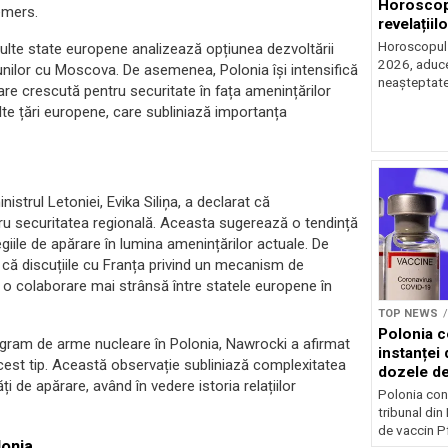
Horoscop 
emers.
revelațiilo
Horoscopul z
multe state europene analizează opțiunea dezvoltării
2026, aduce 
unilor cu Moscova. De asemenea, Polonia își intensifică
neașteptate 
pare crescută pentru securitate în fața amenințărilor
alte țări europene, care subliniază importanța
istrul Letoniei, Evika Siliņa, a declarat că
tru securitatea regională. Aceasta sugerează o tendință
giile de apărare în lumina amenințărilor actuale. De
că discuțiile cu Franța privind un mecanism de
 o colaborare mai strânsă între statele europene în
TOP NEWS
Polonia c
rogram de arme nucleare în Polonia, Nawrocki a afirmat
instanței 
 acest tip. Această observație subliniază complexitatea
dozele de
ți de apărare, având în vedere istoria relațiilor
Polonia con
tribunal din
de vaccin Pf
lonia