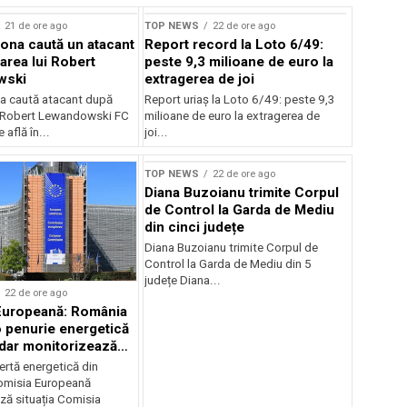
21 de ore ago
TOP NEWS
22 de ore ago
ona caută un atacant
Report record la Loto 6/49:
area lui Robert
peste 9,3 milioane de euro la
wski
extragerea de joi
a caută atacant după
Report uriaș la Loto 6/49: peste 9,3
i Robert Lewandowski FC
milioane de euro la extragerea de
 află în...
joi...
TOP NEWS
22 de ore ago
Diana Buzoianu trimite Corpul
de Control la Garda de Mediu
din cinci județe
Diana Buzoianu trimite Corpul de
Control la Garda de Mediu din 5
județe Diana...
22 de ore ago
Europeană: România
o penurie energetică
 dar monitorizează
ertă energetică din
omisia Europeană
ză situația Comisia