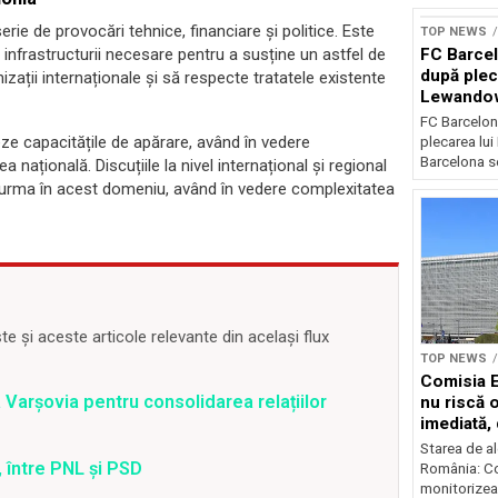
rie de provocări tehnice, financiare și politice. Este
TOP NEWS
FC Barcel
 infrastructurii necesare pentru a susține un astfel de
după plec
zații internaționale și să respecte tratatele existente
Lewando
FC Barcelon
eze capacitățile de apărare, având în vedere
plecarea lu
Barcelona se
 națională. Discuțiile la nivel internațional și regional
a urma în acest domeniu, având în vedere complexitatea
 și aceste articole relevante din același flux
TOP NEWS
Comisia 
a Varșovia pentru consolidarea relațiilor
nu riscă 
imediată,
situația
Starea de al
 între PNL și PSD
România: C
monitorizea