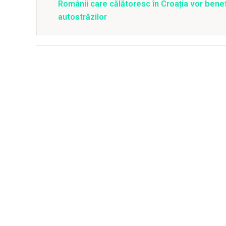
Românii care călătoresc în Croația vor bene
autostrăzilor