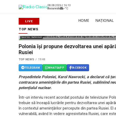
08.08.2026 | 16:13
Bucuresti
--°C
HOME
NAȚIONAL
TOP NEWS
Sursă foto: Shutterstock
Polonia își propune dezvoltarea unei apăr
Rusiei
TOP NEWS
19:48
TELEGRAM
WHATSAPP
FACEBOOK
Președintele Poloniei, Karol Nawrocki, a declarat că țar
contracara amenințările din partea Rusiei, subliniind nec
potențialul nuclear.
Într-un interviu recent acordat postului de televiziune P
trebuie să înceapă lucrările pentru dezvoltarea unei apărăr
în contextul amenințărilor percepute din partea Rusiei. El
vulnerabilă, având în vedere agresivitatea Rusiei, care e