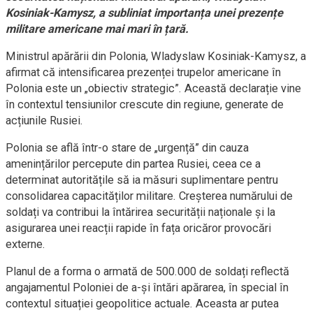
Kosiniak-Kamysz, a subliniat importanța unei prezențe
militare americane mai mari în țară.
Ministrul apărării din Polonia, Wladyslaw Kosiniak-Kamysz, a
afirmat că intensificarea prezenței trupelor americane în
Polonia este un „obiectiv strategic”. Această declarație vine
în contextul tensiunilor crescute din regiune, generate de
acțiunile Rusiei.
Polonia se află într-o stare de „urgență” din cauza
amenințărilor percepute din partea Rusiei, ceea ce a
determinat autoritățile să ia măsuri suplimentare pentru
consolidarea capacităților militare. Creșterea numărului de
soldați va contribui la întărirea securității naționale și la
asigurarea unei reacții rapide în fața oricăror provocări
externe.
Planul de a forma o armată de 500.000 de soldați reflectă
angajamentul Poloniei de a-și întări apărarea, în special în
contextul situației geopolitice actuale. Aceasta ar putea