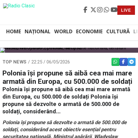
LIVE
HOME
NAȚIONAL
WORLD
ECONOMIE
CULTURĂ
L
TOP NEWS
22:25 / 06/05/2026
WHATSAPP
FACEBO
TEL
Polonia își propune să aibă cea mai mare
armată din Europa, cu 500.000 de soldați
Polonia își propune să aibă cea mai mare armată
din Europa, cu 500.000 de soldați Polonia își
propune să dezvolte o armată de 500.000 de
soldați, considerând...
Polonia își propune să dezvolte o armată de 500.000 de
soldați, considerând acest obiectiv esențial pentru
securitatea națională. Ministrul apărării, Wladyslaw