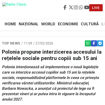
LIVE
HOME
NAȚIONAL
WORLD
ECONOMIE
CULTURĂ
L
TOP NEWS
11:09 / 27/02/2026
WHATSAPP
FACEBO
TEL
Polonia propune interzicerea accesului la
rețelele sociale pentru copiii sub 15 ani
Polonia intenționează să implementeze o nouă legislație
care va interzice accesul copiilor sub 15 ani la rețelele
sociale, responsabilizând platformele în ceea ce privește
verificarea vârstei utilizatorilor. Ministrul educației,
Barbara Nowacka, a anunțat că proiectul de lege va fi
prezentat vineri și ar putea intra în vigoare la începutul
anului 2027.