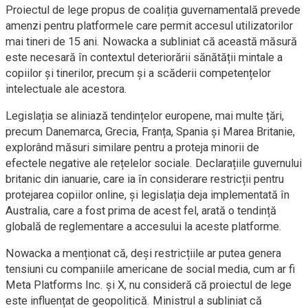
Proiectul de lege propus de coaliția guvernamentală prevede
amenzi pentru platformele care permit accesul utilizatorilor
mai tineri de 15 ani. Nowacka a subliniat că această măsură
este necesară în contextul deteriorării sănătății mintale a
copiilor și tinerilor, precum și a scăderii competențelor
intelectuale ale acestora.
Legislația se aliniază tendințelor europene, mai multe țări,
precum Danemarca, Grecia, Franța, Spania și Marea Britanie,
explorând măsuri similare pentru a proteja minorii de
efectele negative ale rețelelor sociale. Declarațiile guvernului
britanic din ianuarie, care ia în considerare restricții pentru
protejarea copiilor online, și legislația deja implementată în
Australia, care a fost prima de acest fel, arată o tendință
globală de reglementare a accesului la aceste platforme.
Nowacka a menționat că, deși restricțiile ar putea genera
tensiuni cu companiile americane de social media, cum ar fi
Meta Platforms Inc. și X, nu consideră că proiectul de lege
este influențat de geopolitică. Ministrul a subliniat că