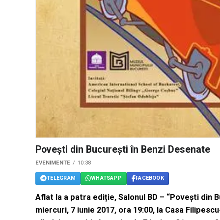
Poveşti din Bucureşti în Benzi Desenate
EVENIMENTE
10:38
TELEGRAM
WHATSAPP
FACEBOOK
Aflat la a patra ediție, Salonul BD – “Poveşti din
miercuri, 7 iunie 2017, ora 19:00, la Casa Filipesc