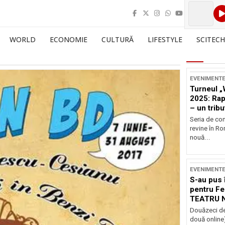
WORLD
ECONOMIE
CULTURĂ
LIFESTYLE
SCITECH
EVENIMENT
Turneul „
2025: Ra
– un tribu
și Occide
Seria de co
revine în R
nouă...
EVENIMENT
S-au pus 
pentru Fe
TEATRU 
Douăzeci de
două online