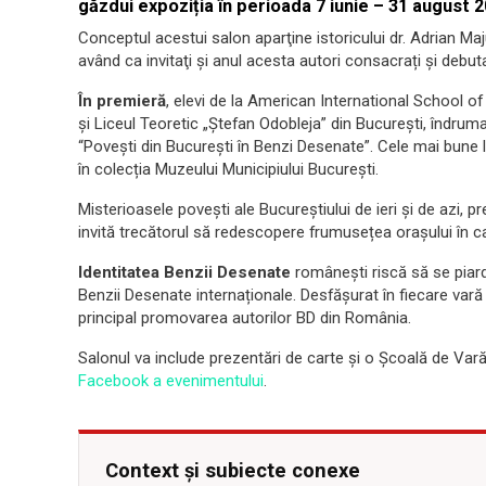
găzdui expoziția în perioada 7 iunie – 31 august 2
Conceptul acestui salon aparţine istoricului dr. Adrian Maj
având ca invitaţi și anul acesta autori consacrați și debut
În premieră
, elevi de la American International School o
și Liceul Teoretic „Ştefan Odobleja” din București, îndruma
“Povești din București în Benzi Desenate”. Cele mai bune luc
în colecția Muzeului Municipiului București.
Misterioasele povești ale Bucureștiului de ieri și de azi, 
invită trecătorul să redescopere frumusețea orașului în car
Identitatea Benzii Desenate
românești riscă să se piar
Benzii Desenate internaționale. Desfășurat în fiecare vară
principal promovarea autorilor BD din România.
Salonul va include prezentări de carte și o Şcoală de Var
Facebook a evenimentului
.
Context și subiecte conexe