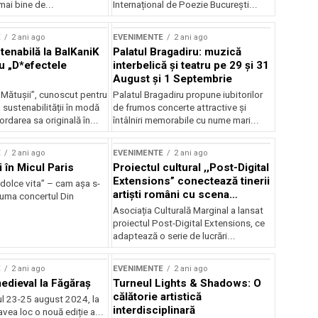
mai bine de...
Internațional de Poezie București...
E
2 ani ago
EVENIMENTE
2 ani ago
enabilă la BalKaniK
Palatul Bragadiru: muzică
cu „D*efectele
interbelică şi teatru pe 29 şi 31
August şi 1 Septembrie
 Mătușii”, cunoscut pentru
Palatul Bragadiru propune iubitorilor
sustenabilității în modă
de frumos concerte attractive şi
ordarea sa originală în...
întâlniri memorabile cu nume mari...
E
2 ani ago
EVENIMENTE
2 ani ago
i în Micul Paris
Proiectul cultural ,,Post-Digital
Extensions” conectează tinerii
dolce vita” – cam așa s-
artiști români cu scena
zuma concertul Din
internațională
Asociația Culturală Marginal a lansat
proiectul Post-Digital Extensions, ce
adaptează o serie de lucrări...
E
2 ani ago
EVENIMENTE
2 ani ago
medieval la Făgăraș
Turneul Lights & Shadows: O
călătorie artistică
l 23-25 august 2024, la
interdisciplinară
vea loc o nouă ediție a...