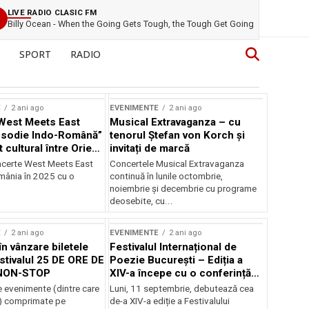
LIVE RADIO CLASIC FM
Billy Ocean - When the Going Gets Tough, the Tough Get Going
SPORT
RADIO
E
2 ani ago
EVENIMENTE
2 ani ago
West Meets East
Musical Extravaganza – cu
psodie Indo-Română”
tenorul Ștefan von Korch și
t cultural între Orient
invitați de marcă
nt
ncerte West Meets East
Concertele Musical Extravaganza
omânia în 2025 cu o
continuă în lunile octombrie,
noiembrie şi decembrie cu programe
deosebite, cu...
E
2 ani ago
EVENIMENTE
2 ani ago
în vânzare biletele
Festivalul Internațional de
stivalul 25 DE ORE DE
Poezie București – Ediția a
NON-STOP
XIV-a începe cu o conferință
despre limba română
 evenimente (dintre care
Luni, 11 septembrie, debutează cea
susținută de Marco Lucchesi
) comprimate pe
de-a XIV-a ediție a Festivalului