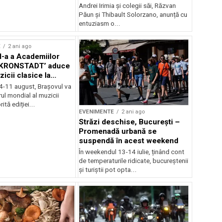
Andrei Irimia și colegii săi, Răzvan
Păun și Thibault Solorzano, anunță cu
entuziasm o...
E
2 ani ago
II-a a Academiilor
KRONSTADT’ aduce
zicii clasice la
 4-11 august, Brașovul va
ul mondial al muzicii
ită ediției...
EVENIMENTE
2 ani ago
Străzi deschise, București –
Promenadă urbană se
suspendă în acest weekend
În weekendul 13-14 iulie, ținând cont
de temperaturile ridicate, bucureștenii
și turiștii pot opta...