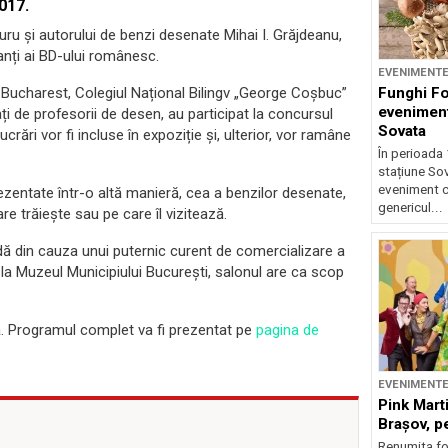
017.
uru şi autorului de benzi desenate Mihai I. Grăjdeanu,
anți ai BD-ului românesc.
EVENIMENT
Funghi F
f Bucharest, Colegiul Național Bilingv „George Coșbuc”
eveniment
ți de profesorii de desen, au participat la concursul
Sovata
rări vor fi incluse în expoziție și, ulterior, vor ramâne
În perioada 
stațiune So
eveniment c
prezentate într-o altă manieră, cea a benzilor desenate,
genericul...
e trăiește sau pe care îl vizitează.
dă din cauza unui puternic curent de comercializare a
 la Muzeul Municipiului București, salonul are ca scop
ă. Programul complet va fi prezentat pe
pagina de
EVENIMENT
Pink Marti
Braşov, pe
Renumita fo