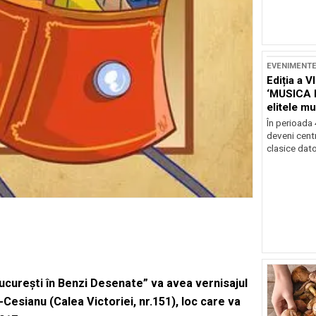
EVENIMENT
Ediția a V
‘MUSICA 
elitele mu
Brașov
În perioada
deveni centr
clasice dator
 Bucureşti în Benzi Desenate” va avea vernisajul
u-Cesianu (Calea Victoriei, nr.151), loc care va