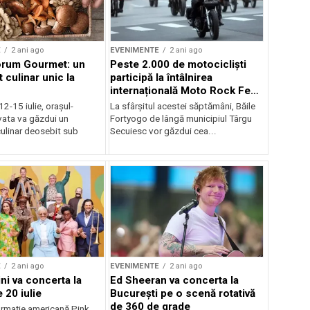
E
2 ani ago
EVENIMENTE
2 ani ago
orum Gourmet: un
Peste 2.000 de motocicliști
 culinar unic la
participă la întâlnirea
internațională Moto Rock Fest
la Băile Fortyogo
12-15 iulie, orașul-
La sfârșitul acestei săptămâni, Băile
vata va găzdui un
Fortyogo de lângă municipiul Târgu
ulinar deosebit sub
Secuiesc vor găzdui cea...
E
2 ani ago
EVENIMENTE
2 ani ago
ni va concerta la
Ed Sheeran va concerta la
 20 iulie
București pe o scenă rotativă
de 360 de grade
rmaţie americană Pink