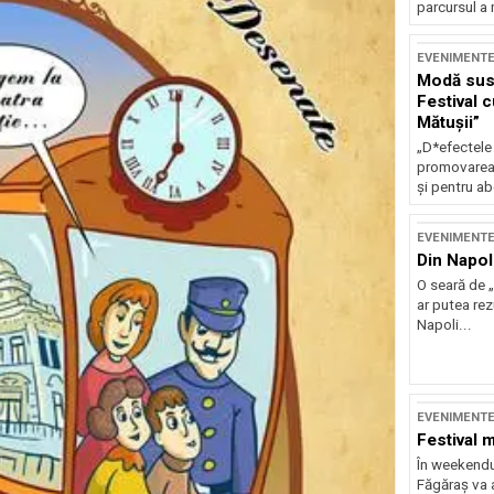
parcursul a 
EVENIMENT
Modă sust
Festival 
Mătușii”
„D*efectele
promovarea 
și pentru ab
EVENIMENT
Din Napol
O seară de „
ar putea re
Napoli...
EVENIMENT
Festival 
În weekendu
Făgăraș va a