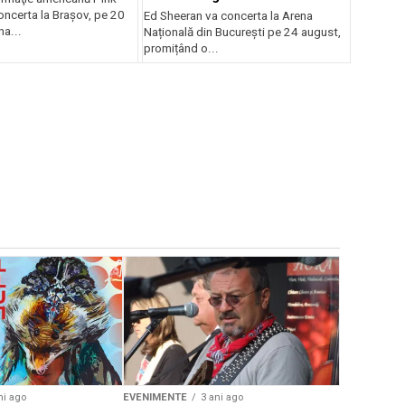
oncerta la Braşov, pe 20
Ed Sheeran va concerta la Arena
na...
Națională din București pe 24 august,
promițând o...
EVENIMENTE
Weekend c
Teatru la 
eveniment
ni ago
EVENIMENTE
3 ani ago