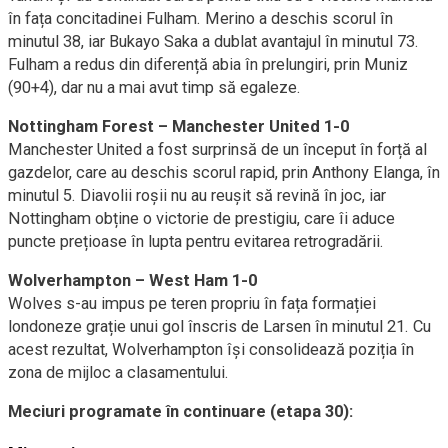
în fața concitadinei Fulham. Merino a deschis scorul în
minutul 38, iar Bukayo Saka a dublat avantajul în minutul 73.
Fulham a redus din diferență abia în prelungiri, prin Muniz
(90+4), dar nu a mai avut timp să egaleze.
Nottingham Forest – Manchester United 1-0
Manchester United a fost surprinsă de un început în forță al
gazdelor, care au deschis scorul rapid, prin Anthony Elanga, în
minutul 5. Diavolii roșii nu au reușit să revină în joc, iar
Nottingham obține o victorie de prestigiu, care îi aduce
puncte prețioase în lupta pentru evitarea retrogradării.
Wolverhampton – West Ham 1-0
Wolves s-au impus pe teren propriu în fața formației
londoneze grație unui gol înscris de Larsen în minutul 21. Cu
acest rezultat, Wolverhampton își consolidează poziția în
zona de mijloc a clasamentului.
Meciuri programate în continuare (etapa 30):