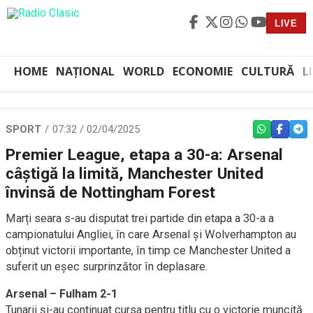
LIVE
HOME
NAȚIONAL
WORLD
ECONOMIE
CULTURĂ
L
SPORT
07:32 / 02/04/2025
WHATSAPP
FACEBO
TEL
Premier League, etapa a 30-a: Arsenal
câștigă la limită, Manchester United
învinsă de Nottingham Forest
Marți seara s-au disputat trei partide din etapa a 30-a a
campionatului Angliei, în care Arsenal și Wolverhampton au
obținut victorii importante, în timp ce Manchester United a
suferit un eșec surprinzător în deplasare.
Arsenal – Fulham 2-1
Tunarii și-au continuat cursa pentru titlu cu o victorie muncită