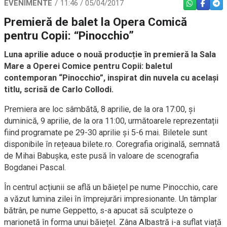
EVENIMENTE
11:46 / 05/04/2017
WHATSAPP
FACEBO
TEL
Premieră de balet la Opera Comică
pentru Copii: “Pinocchio”
Luna aprilie aduce o nouă producție în premieră la Sala
Mare a Operei Comice pentru Copii: baletul
contemporan “Pinocchio”, inspirat din nuvela cu același
titlu, scrisă de Carlo Collodi.
Premiera are loc sâmbătă, 8 aprilie, de la ora 17:00, și
duminică, 9 aprilie, de la ora 11:00, următoarele reprezentații
fiind programate pe 29-30 aprilie și 5-6 mai. Biletele sunt
disponibile în rețeaua bilete.ro. Coregrafia originală, semnată
de Mihai Babușka, este pusă în valoare de scenografia
Bogdanei Pascal.
În centrul acțiunii se află un băiețel pe nume Pinocchio, care
a văzut lumina zilei în împrejurări impresionante. Un tâmplar
bătrân, pe nume Geppetto, s-a apucat să sculpteze o
marionetă în forma unui băiețel. Zâna Albastră i-a suflat viață