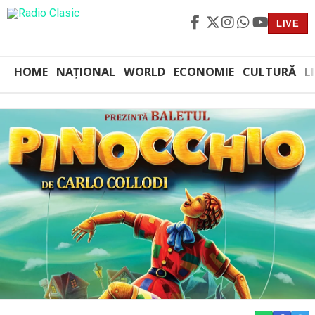
LIVE
HOME
NAȚIONAL
WORLD
ECONOMIE
CULTURĂ
L