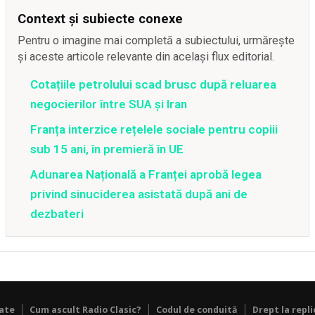
Context și subiecte conexe
Pentru o imagine mai completă a subiectului, urmărește
și aceste articole relevante din același flux editorial.
Cotațiile petrolului scad brusc după reluarea
negocierilor între SUA și Iran
Franța interzice rețelele sociale pentru copiii
sub 15 ani, în premieră în UE
Adunarea Națională a Franței aprobă legea
privind sinuciderea asistată după ani de
dezbateri
tate
Cum ascult Radio Clasic?
Codul de conduită
Drept la repli