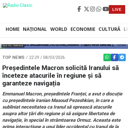
LIVE
HOME
NAȚIONAL
WORLD
ECONOMIE
CULTURĂ
L
Sursă foto: Shutterstock
TOP NEWS
22:29 / 08/03/2026
WHATSAPP
FACEBO
TEL
Președintele Macron solicită Iranului să
înceteze atacurile în regiune și să
garanteze navigația
Emmanuel Macron, președintele Franței, a avut o discuție
cu președintele iranian Masoud Pezeshkian, în care a
subliniat necesitatea ca Iranul să oprească atacurile
asupra altor țări din regiune și să asigure libertatea de
navigație, în special în strâmtoarea Ormuz. Aceasta este
prima interacțiune a unui lider occidental cu Iranul de la