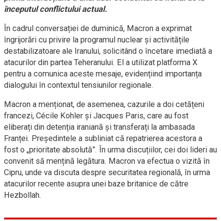
începutul conflictului actual.
În cadrul conversației de duminică, Macron a exprimat
îngrijorări cu privire la programul nuclear și activitățile
destabilizatoare ale Iranului, solicitând o încetare imediată a
atacurilor din partea Teheranului. El a utilizat platforma X
pentru a comunica aceste mesaje, evidențiind importanța
dialogului în contextul tensiunilor regionale.
Macron a menționat, de asemenea, cazurile a doi cetățeni
francezi, Cécile Kohler și Jacques Paris, care au fost
eliberați din detenția iraniană și transferați la ambasada
Franței. Președintele a subliniat că repatrierea acestora a
fost o „prioritate absolută”. În urma discuțiilor, cei doi lideri au
convenit să mențină legătura. Macron va efectua o vizită în
Cipru, unde va discuta despre securitatea regională, în urma
atacurilor recente asupra unei baze britanice de către
Hezbollah.