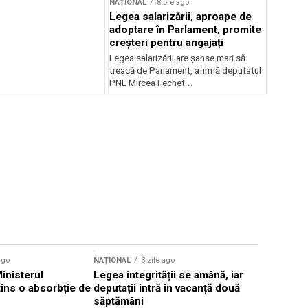
NAȚIONAL
8 ore ago
Legea salarizării, aproape de
adoptare în Parlament, promite
creșteri pentru angajați
Legea salarizării are șanse mari să
treacă de Parlament, afirmă deputatul
PNL Mircea Fechet...
ago
NAȚIONAL
3 zile ago
NAȚIONAL
Ministerul
Legea integrității se amână, iar
Florin Mit
atins o absorbție de
deputații intră în vacanță două
Constanţa,
săptămâni
Parchetul