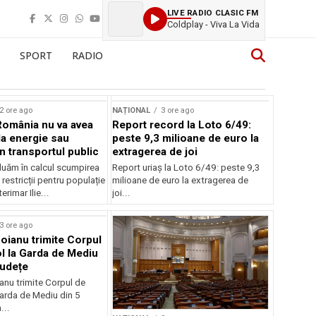
LIVE RADIO CLASIC FM
Coldplay - Viva La Vida
SPORT
RADIO
2 ore ago
NAȚIONAL
3 ore ago
România nu va avea
Report record la Loto 6/49:
la energie sau
peste 9,3 milioane de euro la
 în transportul public
extragerea de joi
luăm în calcul scumpirea
Report uriaș la Loto 6/49: peste 9,3
 restricții pentru populație
milioane de euro la extragerea de
erimar Ilie...
joi...
3 ore ago
oianu trimite Corpul
l la Garda de Mediu
județe
anu trimite Corpul de
Garda de Mediu din 5
...