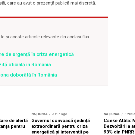
săi, care au avut o prezență publică mai discretă.
 și aceste articole relevante din același flux
re de urgență în criza energetică
zită oficială în România
drona doborâtă în România
NAȚIONAL
3 zile ago
NAȚIONAL
3 zile 
are de alertă
Guvernul convoacă ședință
Cseke Attila: 
tanța pentru
extraordinară pentru criza
Dezvoltării a 
energetică și intervenții pe
93% din PNRR