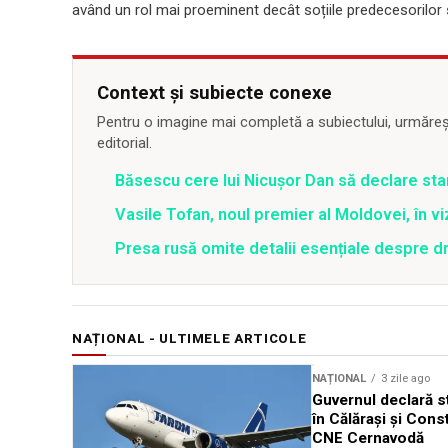
având un rol mai proeminent decât soțiile predecesorilor 
Context și subiecte conexe
Pentru o imagine mai completă a subiectului, urmărește
editorial.
Băsescu cere lui Nicușor Dan să declare sta
Vasile Tofan, noul premier al Moldovei, în vi
Presa rusă omite detalii esențiale despre 
NAȚIONAL - ULTIMELE ARTICOLE
NAȚIONAL
3 zile ago
Guvernul declară st
în Călărași și Cons
CNE Cernavodă