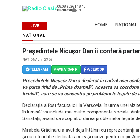
08.08.2026 | 18:45
Bucuresti
--°C
HOME
NAȚIONAL
NAȚIONAL
Președintele Nicușor Dan îi conferă parte
NAȚIONAL
23:59
TELEGRAM
WHATSAPP
FACEBOOK
Președintele Nicușor Dan a declarat în cadrul unei conf
va purta titlul de „Prima doamnă”. Aceasta va coordona 
lumină”, care se va concentra pe problemele legate de adicț
Declarația a fost făcută joi, la Varșovia, în urma unei vizi
în lumină” va include mai multe componente sociale, dintr
Sănătății, având ca scop abordarea problemelor legate de 
Mirabela Grădinaru a avut deja întâlniri cu reprezentanți a
și cu o fundație dedicată aceleași cauze pentru copii. Acea