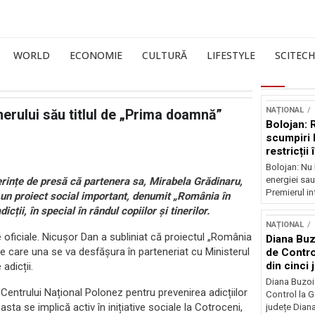
WORLD
ECONOMIE
CULTURĂ
LIFESTYLE
SCITECH
NAȚIONAL
nerului său titlul de „Prima doamnă”
Bolojan: 
scumpiri 
restricții
Bolojan: Nu 
energiei sau
erințe de presă că partenera sa, Mirabela Grădinaru,
Premierul int
un proiect social important, denumit „România în
ii, în special în rândul copiilor și tinerilor.
NAȚIONAL
te oficiale. Nicușor Dan a subliniat că proiectul „România
Diana Buz
e care una se va desfășura în parteneriat cu Ministerul
de Contro
din cinci 
adicții.
Diana Buzoi
i Centrului Național Polonez pentru prevenirea adicțiilor
Control la 
sta se implică activ în inițiative sociale la Cotroceni,
județe Diana