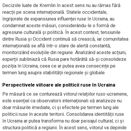
Deciziile luate de Kremlin în acest sens nu au rămas fără
reacții pe scena internațională. Statele occidentale,
îngrijorate de expansiunea influenței ruse în Ucraina, au
condamnat aceste măsuri, considerându-le o formă de
agresiune culturală și politică. În acest context, tensiunile
dintre Rusia și Occident continuă să crească, iar comunitatea
internațională se află într-o stare de alertă constantă,
monitorizând evoluțiile din regiune. Analizând aceste acțiuni,
experții subliniază că Rusia pare hotărâtă să-și consolideze
poziția în Ucraina, ceea ce ar putea avea consecințe pe
termen lung asupra stabilității regionale și globale.
Perspectivele viitoare ale politicii ruse în Ucraina
Pe măsură ce se conturează viitorul relațiilor ruso-ucrainene,
este esențial ca observatorii internaționali să analizeze nu
doar măsurile imediate, ci și efectele pe termen lung ale
politicii ruse în aceste teritorii. Consolidarea identității ruse
în Ucraina ar putea transforma nu doar peisajul cultural, ci și
structura politică a regiunii. În acest sens, viitorul va depinde