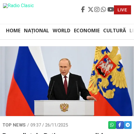
LIVE
HOME
NAȚIONAL
WORLD
ECONOMIE
CULTURĂ
L
TOP NEWS
09:37 / 26/11/2025
WHATSAPP
FACEBO
TEL