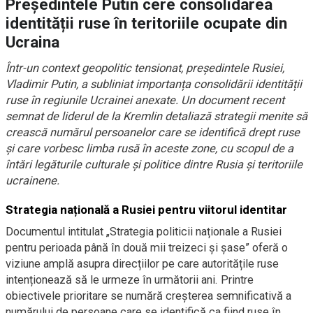
Președintele Putin cere consolidarea
identității ruse în teritoriile ocupate din
Ucraina
Într-un context geopolitic tensionat, președintele Rusiei,
Vladimir Putin, a subliniat importanța consolidării identității
ruse în regiunile Ucrainei anexate. Un document recent
semnat de liderul de la Kremlin detaliază strategii menite să
crească numărul persoanelor care se identifică drept ruse
și care vorbesc limba rusă în aceste zone, cu scopul de a
întări legăturile culturale și politice dintre Rusia și teritoriile
ucrainene.
Strategia națională a Rusiei pentru viitorul identitar
Documentul intitulat „Strategia politicii naționale a Rusiei
pentru perioada până în două mii treizeci și șase” oferă o
viziune amplă asupra direcțiilor pe care autoritățile ruse
intenționează să le urmeze în următorii ani. Printre
obiectivele prioritare se numără creșterea semnificativă a
numărului de persoane care se identifică ca fiind ruse în