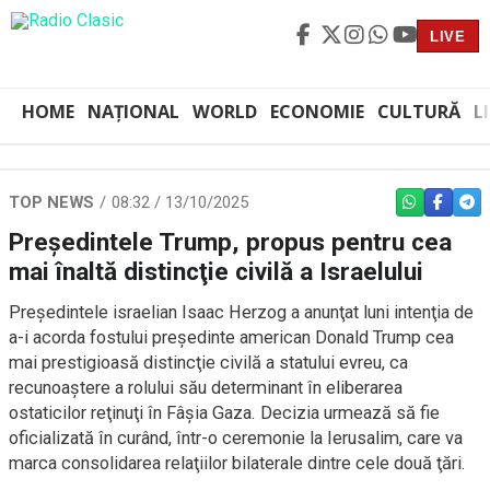
LIVE
HOME
NAȚIONAL
WORLD
ECONOMIE
CULTURĂ
L
TOP NEWS
08:32 / 13/10/2025
WHATSAPP
FACEBO
TEL
Preşedintele Trump, propus pentru cea
mai înaltă distincţie civilă a Israelului
Preşedintele israelian Isaac Herzog a anunţat luni intenţia de
a-i acorda fostului preşedinte american Donald Trump cea
mai prestigioasă distincţie civilă a statului evreu, ca
recunoaştere a rolului său determinant în eliberarea
ostaticilor reţinuţi în Fâşia Gaza. Decizia urmează să fie
oficializată în curând, într-o ceremonie la Ierusalim, care va
marca consolidarea relaţiilor bilaterale dintre cele două ţări.