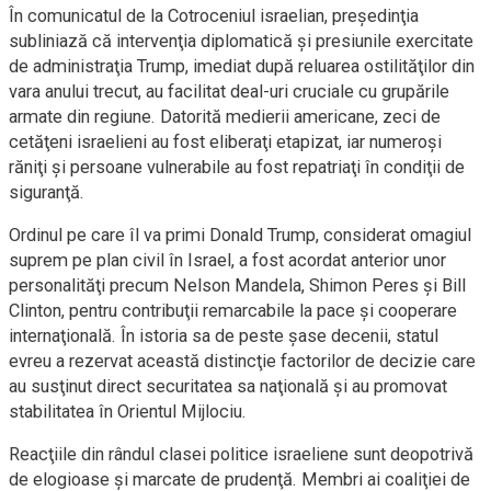
În comunicatul de la Cotroceniul israelian, preşedinţia
subliniază că intervenţia diplomatică şi presiunile exercitate
de administraţia Trump, imediat după reluarea ostilităţilor din
vara anului trecut, au facilitat deal-uri cruciale cu grupările
armate din regiune. Datorită medierii americane, zeci de
cetăţeni israelieni au fost eliberaţi etapizat, iar numeroşi
răniţi şi persoane vulnerabile au fost repatriaţi în condiţii de
siguranţă.
Ordinul pe care îl va primi Donald Trump, considerat omagiul
suprem pe plan civil în Israel, a fost acordat anterior unor
personalităţi precum Nelson Mandela, Shimon Peres şi Bill
Clinton, pentru contribuţii remarcabile la pace şi cooperare
internaţională. În istoria sa de peste şase decenii, statul
evreu a rezervat această distincţie factorilor de decizie care
au susţinut direct securitatea sa naţională şi au promovat
stabilitatea în Orientul Mijlociu.
Reacţiile din rândul clasei politice israeliene sunt deopotrivă
de elogioase şi marcate de prudenţă. Membri ai coaliţiei de