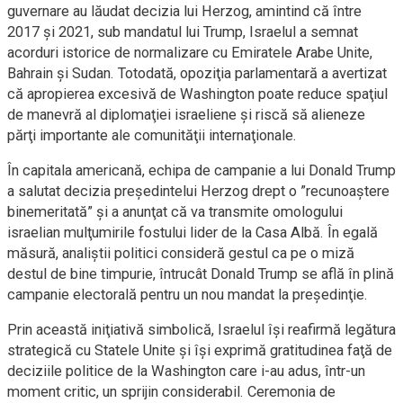
guvernare au lăudat decizia lui Herzog, amintind că între
2017 şi 2021, sub mandatul lui Trump, Israelul a semnat
acorduri istorice de normalizare cu Emiratele Arabe Unite,
Bahrain şi Sudan. Totodată, opoziţia parlamentară a avertizat
că apropierea excesivă de Washington poate reduce spaţiul
de manevră al diplomaţiei israeliene şi riscă să alieneze
părţi importante ale comunităţii internaţionale.
În capitala americană, echipa de campanie a lui Donald Trump
a salutat decizia preşedintelui Herzog drept o ”recunoaştere
binemeritată” şi a anunţat că va transmite omologului
israelian mulţumirile fostului lider de la Casa Albă. În egală
măsură, analiştii politici consideră gestul ca pe o miză
destul de bine timpurie, întrucât Donald Trump se află în plină
campanie electorală pentru un nou mandat la preşedinţie.
Prin această iniţiativă simbolică, Israelul îşi reafirmă legătura
strategică cu Statele Unite şi îşi exprimă gratitudinea faţă de
deciziile politice de la Washington care i-au adus, într-un
moment critic, un sprijin considerabil. Ceremonia de