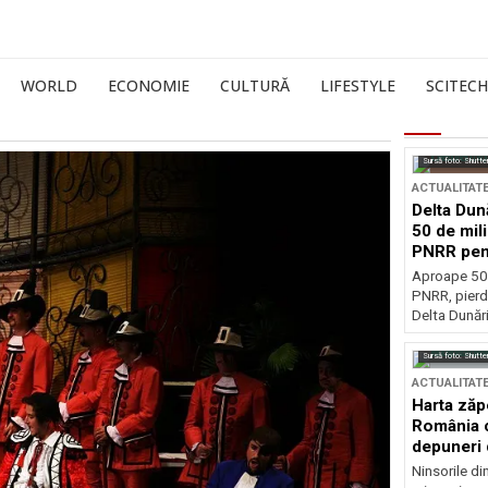
WORLD
ECONOMIE
CULTURĂ
LIFESTYLE
SCITECH
Sursă foto: Shutte
ACTUALITAT
Delta Dun
50 de mil
PNRR pen
esențiale
Aproape 50 
PNRR, pierdu
Delta Dunării
Sursă foto: Shutte
ACTUALITAT
Harta zăp
România c
depuneri 
Ninsorile di