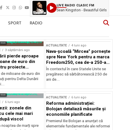
LIVE RADIO CLASIC FM
Sean Kingston - Beautiful Girls
SPORT
RADIO
rstock
ACTUALITATE
4 luni ago
E
3 săptămâni ago
Nava-școală “Mircea” pornește
ării pierde aproape
spre New York pentru a marca
ioane de euro din
Freedom250, cea de-a 250-a
tru proiecte
aniversare a Statelor Unite
În contextul în care Statele Unite se
de milioane de euro din
pregătesc să sărbătorească 250 de
ți pentru Delta Dunării
ani de...
...
rstock
ACTUALITATE
6 luni ago
E
6 luni ago
Reforma administrației:
ezii: zonele din
Bolojan detaliază măsurile și
u cele mai mari
economiile planificate
după viscol
Premierul Ilie Bolojan a anunțat că
n noaptea de marți spre
elementele fundamentale ale reformei