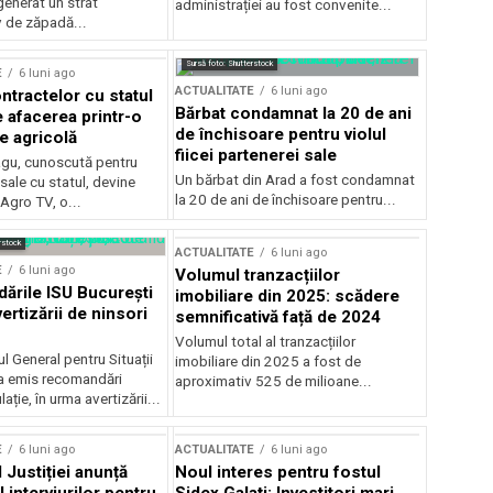
generat un strat
administrației au fost convenite...
v de zăpadă...
Sursă foto: Shutterstock
E
6 luni ago
ACTUALITATE
6 luni ago
ntractelor cu statul
Bărbat condamnat la 20 de ani
e afacerea printr-o
de închisoare pentru violul
e agricolă
fiicei partenerei sale
gu, cunoscută pentru
Un bărbat din Arad a fost condamnat
sale cu statul, devine
la 20 de ani de închisoare pentru...
 Agro TV, o...
rstock
ACTUALITATE
6 luni ago
E
6 luni ago
Volumul tranzacțiilor
rile ISU București
imobiliare din 2025: scădere
ertizării de ninsori
semnificativă față de 2024
Volumul total al tranzacțiilor
l General pentru Situații
imobiliare din 2025 a fost de
a emis recomandări
aproximativ 525 de milioane...
ție, în urma avertizării...
E
6 luni ago
ACTUALITATE
6 luni ago
 Justiției anunță
Noul interes pentru fostul