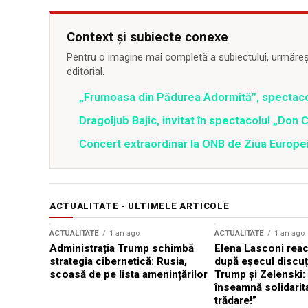
Context și subiecte conexe
Pentru o imagine mai completă a subiectului, urmărește
editorial.
„Frumoasa din Pădurea Adormită”, spectac
Dragoljub Bajic, invitat în spectacolul „Don C
Concert extraordinar la ONB de Ziua Europe
ACTUALITATE - ULTIMELE ARTICOLE
ACTUALITATE
1 an ago
ACTUALITATE
1 an ago
Administrația Trump schimbă
Elena Lasconi rea
strategia cibernetică: Rusia,
după eșecul discuți
scoasă de pe lista amenințărilor
Trump și Zelenski:
înseamnă solidarit
trădare!”