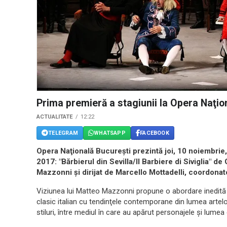
Prima premieră a stagiunii la Opera Naţion
ACTUALITATE
12:22
TELEGRAM
WHATSAPP
FACEBOOK
Opera Naţională Bucureşti prezintă joi, 10 noiembrie
2017: "Bărbierul din Sevilla/Il Barbiere di Siviglia" d
Mazzonni şi dirijat de Marcello Mottadelli, coordonat
Viziunea lui Matteo Mazzonni propune o abordare inedită d
clasic italian cu tendinţele contemporane din lumea artelor
stiluri, între mediul în care au apărut personajele şi lum