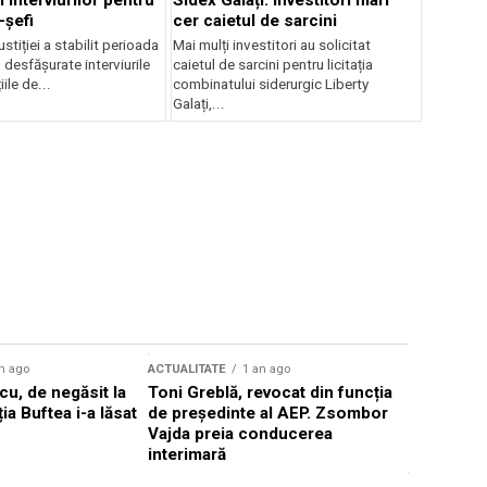
 interviurilor pentru
Sidex Galați: Investitori mari
-șefi
cer caietul de sarcini
stiției a stabilit perioada
Mai mulți investitori au solicitat
i desfășurate interviurile
caietul de sarcini pentru licitația
ile de...
combinatului siderurgic Liberty
Galați,...
n ago
ACTUALITATE
1 an ago
ACTUALITATE
u, de negăsit la
Toni Greblă, revocat din funcția
Ilie Boloj
ția Buftea i-a lăsat
de președinte al AEP. Zsombor
alegerilor
Vajda preia conducerea
constituți
interimară
concentră
viitoarelo