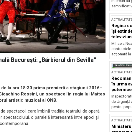
miercuri au 
semnificati
ACTUALITAT
Regina co
își extind
televiziun
Mihaela Nea
contractele 
acționară la
ală Bucureşti: „Bărbierul din Sevilla”
Sursă foto: Shutte
ACTUALITAT
Recomandă
în urma av
, de la ora 18:30 prima premieră a stagiunii 2016–
puternice
e Gioachino Rossini, un spectacol în regia lui Matteo
Inspectoratu
orul artistic muzical al ONB
.
de Urgență 
pentru popula
e spectacol, care îmbină tradiţia teatrului de operă
 spectacolului, o paralelă interesantă între epoci şi
ACTUALITAT
ea contemporană.
Ministerul