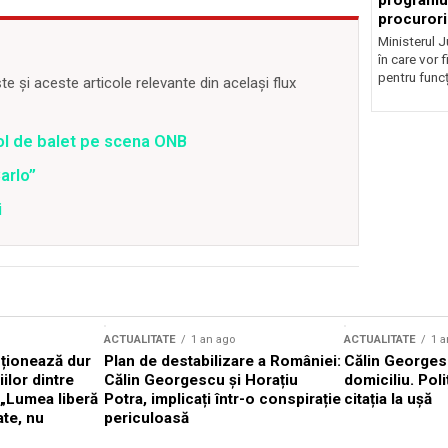
programul
procurori
Ministerul Ju
în care vor f
pentru funcți
 și aceste articole relevante din același flux
ol de balet pe scena ONB
arlo”
i
ACTUALITATE
1 an ago
ACTUALITATE
1 a
cționează dur
Plan de destabilizare a României:
Călin Georgesc
ilor dintre
Călin Georgescu și Horațiu
domiciliu. Poli
 „Lumea liberă
Potra, implicați într-o conspirație
citația la ușă
ate, nu
periculoasă