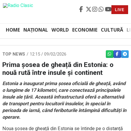
LIVE
HOME
NAȚIONAL
WORLD
ECONOMIE
CULTURĂ
L
TOP NEWS
12:15 / 09/02/2026
WHATSAPP
FACEBO
TEL
Prima șosea de gheață din Estonia: o
nouă rută între insule și continent
Estonia a inaugurat prima șosea oficială de gheață, având
o lungime de 17 kilometri, care conectează principalele
insule ale țării. Această infrastructură oferă o alternativă
de transport pentru locuitorii insulelor, în special în
perioada de iarnă, când feriboturile întâmpină dificultăți în
operare.
Noua șosea de gheață din Estonia se întinde pe o distanță