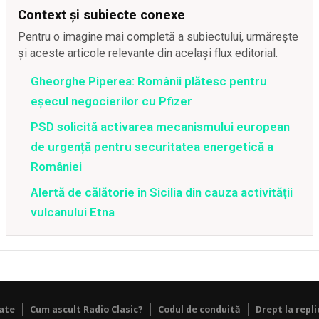
Context și subiecte conexe
Pentru o imagine mai completă a subiectului, urmărește
și aceste articole relevante din același flux editorial.
Gheorghe Piperea: Românii plătesc pentru
eșecul negocierilor cu Pfizer
PSD solicită activarea mecanismului european
de urgență pentru securitatea energetică a
României
Alertă de călătorie în Sicilia din cauza activității
vulcanului Etna
tate
Cum ascult Radio Clasic?
Codul de conduită
Drept la repli