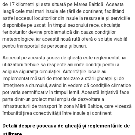
de 17 kilometri și este situată pe Marea Baltică. Aceasta
leagă cele mai mari insule ale țării de continent, facilitând
astfel accesul locuitorilor din insule la resursele și serviciile
disponibile pe uscat. În timpul sezonului rece, circulația
feriboturilor devine problematică din cauza condițiilor
meteorologice, iar această nouă rută oferă o soluție viabilă
pentru transportul de persoane și bunuri.
Accesul pe această șosea de gheață este reglementat, iar
utilizatorii trebuie să respecte anumite condiții pentru a
asigura siguranța circulației. Autoritățile locale au
implementat măsuri de monitorizare a stării gheaței și de
întreținere a drumului, având în vedere că condițiile climatice
pot varia semnificativ în timpul iernii. Această inițiativă face
parte dintr-un proiect mai amplu de dezvoltare a
infrastructurii de transport în zona Mării Baltice, care vizează
îmbunătățirea conectivității între insule și continent.
Detalii despre șoseaua de gheață și reglementările de
utilizare