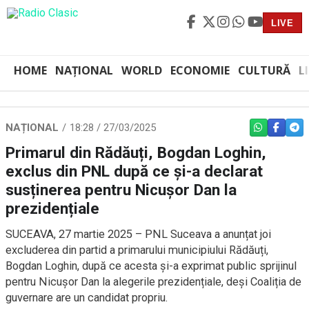
LIVE
HOME
NAȚIONAL
WORLD
ECONOMIE
CULTURĂ
L
NAȚIONAL
18:28 / 27/03/2025
WHATSAPP
FACEBO
TEL
Primarul din Rădăuți, Bogdan Loghin,
exclus din PNL după ce și-a declarat
susținerea pentru Nicușor Dan la
prezidențiale
SUCEAVA, 27 martie 2025 – PNL Suceava a anunțat joi
excluderea din partid a primarului municipiului Rădăuți,
Bogdan Loghin, după ce acesta și-a exprimat public sprijinul
pentru Nicuşor Dan la alegerile prezidențiale, deși Coaliția de
guvernare are un candidat propriu.