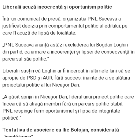
Liberalii acuză incoerență și oportunism politic
Într-un comunicat de presă, organizația PNL Suceava a
justificat decizia prin comportamentul politic al edilului, pe
care îl acuză de lipsă de loialitate:
„PNL Suceava anunţă astăzi excluderea lui Bogdan Loghin
din partid, ca urmare a incoerenţei şi lipsei de consecvenţă în
parcursul său politic.”
Liberalii susțin că Loghin ar fi încercat în ultimele luni să se
apropie de PSD și AUR, fără succes, înainte de a se alătura
proiectului politic al lui Nicușor Dan.
„A găsit sprijin în Nicuşor Dan, liderul unui proiect politic care
încearcă să atragă membri fără un parcurs politic stabil.
PNL respinge ferm oportunismul şi lipsa de integritate
politică.”
Tentativa de asociere cu Ilie Bolojan, considerată
„înșelătoare”