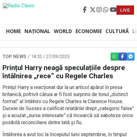
LIVE
HOME
NAȚIONAL
WORLD
ECONOMIE
CULTURĂ
L
TOP NEWS
18:20 / 27/09/2025
WHATSAPP
FACEBO
TEL
Prințul Harry neagă speculațiile despre
întâlnirea „rece” cu Regele Charles
Prințul Harry a reacționat dur la un articol apărut în presa
britanică, potrivit căruia ar fi fost surprins de tonul „distinct
formal” al întâlnirii cu Regele Charles la Clarence House.
Ducele de Sussex a calificat relatările drept „categoric false”
și a acuzat „surse interesate” că încearcă să saboteze orice
posibilă reconciliere dintre tată și fiu.
Întâlnirea a avut loc la începutul lunii septembrie, în timpul