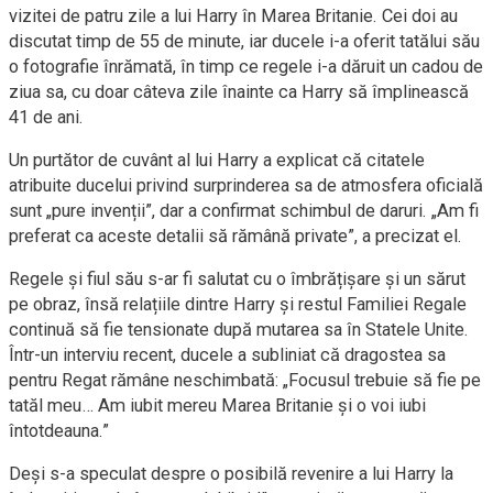
vizitei de patru zile a lui Harry în Marea Britanie. Cei doi au
discutat timp de 55 de minute, iar ducele i-a oferit tatălui său
o fotografie înrămată, în timp ce regele i-a dăruit un cadou de
ziua sa, cu doar câteva zile înainte ca Harry să împlinească
41 de ani.
Un purtător de cuvânt al lui Harry a explicat că citatele
atribuite ducelui privind surprinderea sa de atmosfera oficială
sunt „pure invenții”, dar a confirmat schimbul de daruri. „Am fi
preferat ca aceste detalii să rămână private”, a precizat el.
Regele și fiul său s-ar fi salutat cu o îmbrățișare și un sărut
pe obraz, însă relațiile dintre Harry și restul Familiei Regale
continuă să fie tensionate după mutarea sa în Statele Unite.
Într-un interviu recent, ducele a subliniat că dragostea sa
pentru Regat rămâne neschimbată: „Focusul trebuie să fie pe
tatăl meu… Am iubit mereu Marea Britanie și o voi iubi
întotdeauna.”
Deși s-a speculat despre o posibilă revenire a lui Harry la