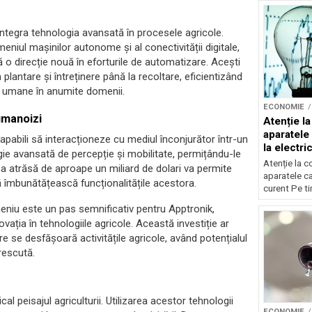
 integra tehnologia avansată în procesele agricole.
niul mașinilor autonome și al conectivității digitale,
 o direcție nouă în eforturile de automatizare. Acești
 la plantare și întreținere până la recoltare, eficientizând
ă umane în anumite domenii.
ECONOMIE
umanoizi
Atenție l
aparatele 
pabili să interacționeze cu mediul înconjurător într-un
la electric
ie avansată de percepție și mobilitate, permițându-le
Atenție la 
a atrăsă de aproape un miliard de dolari va permite
aparatele car
 îmbunătățească funcționalitățile acestora.
curent Pe tim
niu este un pas semnificativ pentru Apptronik,
ovația în tehnologiile agricole. Această investiție ar
e se desfășoară activitățile agricole, având potențialul
rescută.
l peisajul agriculturii. Utilizarea acestor tehnologii
ECONOMIE