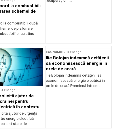
recuperați din...
cord la combustibili
rarea schemei de
rd la combustibili după
chemei de plafonare
mbustibililor au atins
ECONOMIE
4 zile ago
Ilie Bolojan îndeamnă cetățenii
să economisească energie în
orele de seară
Ilie Bolojan îndeamnă cetățenii să
economisească energie electrică în
orele de seară Premierul interimar...
4 zile ago
olicită ajutor de
crainei pentru
ectrică în contextul
ergetice
cită ajutor de urgență
tru energie electrică
clarat stare de...