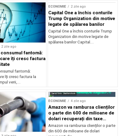
ECONOMIE
2 zile ago
Capital One a închis conturile
Trump Organization din motive
legate de spălarea banilor
Capital One a închis conturile Trump
Organization din motive legate de
spălarea banilor Capital...
2 zile ago
a consumul fantomă:
care îți cresc factura
itate
consumul fantomă:
e îți cresc factura la
pul verii,...
Sursă foto: Shutterstock
ECONOMIE
4 zile ago
Amazon va rambursa clienților
o parte din 600 de milioane de
dolari recuperați din taxe
vamale
Amazon va rambursa clienților o parte
din 600 de milioane de dolari
3 zile ago