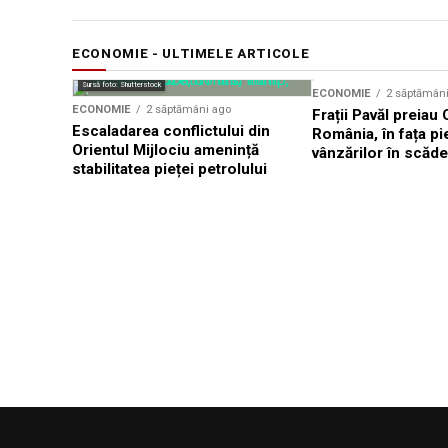
ECONOMIE - ULTIMELE ARTICOLE
Sursă foto: Shutterstock
ECONOMIE
2 săptămân
ECONOMIE
2 săptămâni ago
Frații Pavăl preiau
Escaladarea conflictului din
România, în fața pie
Orientul Mijlociu amenință
vânzărilor în scăd
stabilitatea pieței petrolului