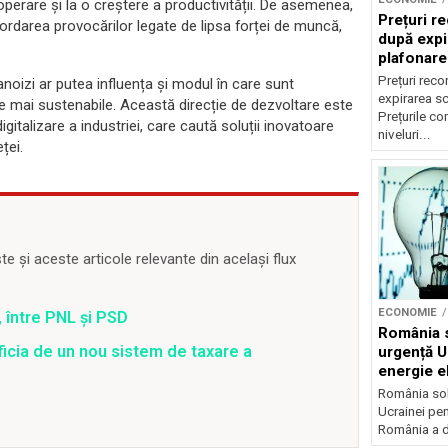
perare și la o creștere a productivității. De asemenea,
Prețuri re
bordarea provocărilor legate de lipsa forței de muncă,
după expi
plafonare
Prețuri reco
noizi ar putea influența și modul în care sunt
expirarea s
e mai sustenabile. Această direcție de dezvoltare este
Prețurile co
gitalizare a industriei, care caută soluții inovatoare
niveluri...
ței.
 și aceste articole relevante din același flux
ECONOMIE
 între PNL și PSD
România s
ficia de un nou sistem de taxare a
urgență U
energie el
crizei en
România soli
Ucrainei pen
România a de