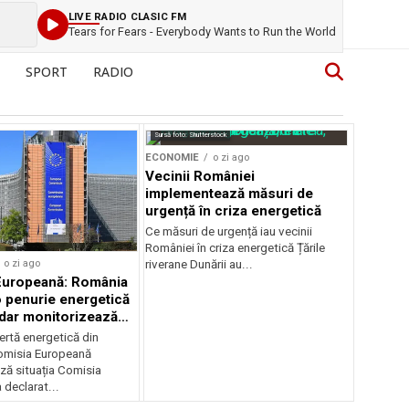
LIVE RADIO CLASIC FM
Tears for Fears - Everybody Wants to Run the World
SPORT
RADIO
Sursă foto: Shutterstock
ECONOMIE
o zi ago
Vecinii României
implementează măsuri de
urgență în criza energetică
Ce măsuri de urgență iau vecinii
României în criza energetică Țările
o zi ago
riverane Dunării au...
Europeană: România
o penurie energetică
 dar monitorizează
ertă energetică din
omisia Europeană
ză situația Comisia
declarat...