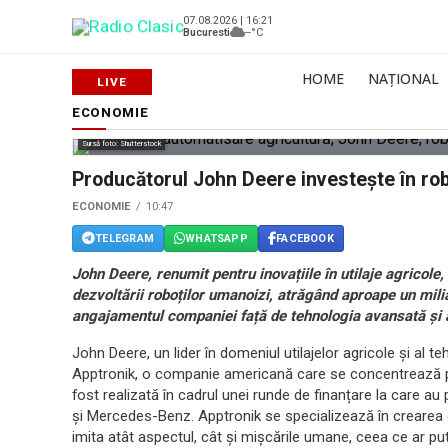
07.08.2026 | 16:21
Bucuresti
--°C
HOME
NAȚIONAL
ECONOMIE
Sursă foto: Shutterstock
Producătorul John Deere investește în robo
ECONOMIE
10:47
TELEGRAM
WHATSAPP
FACEBOOK
John Deere, renumit pentru inovațiile în utilaje agricole,
dezvoltării roboților umanoizi, atrăgând aproape un mili
angajamentul companiei față de tehnologia avansată și 
John Deere, un lider în domeniul utilajelor agricole și al t
Apptronik, o companie americană care se concentrează pe
fost realizată în cadrul unei runde de finanțare la care a
și Mercedes-Benz. Apptronik se specializează în crearea de 
imita atât aspectul, cât și mișcările umane, ceea ce ar p