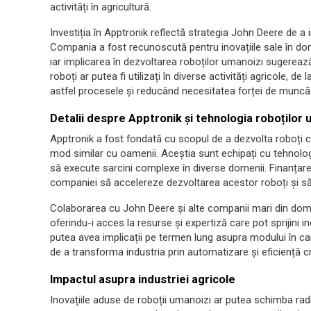
activități în agricultură.
Investiția în Apptronik reflectă strategia John Deere de a
Compania a fost recunoscută pentru inovațiile sale în dome
iar implicarea în dezvoltarea roboților umanoizi sugerează
roboți ar putea fi utilizați în diverse activități agricole, de
astfel procesele și reducând necesitatea forței de munc
Detalii despre Apptronik și tehnologia roboților 
Apptronik a fost fondată cu scopul de a dezvolta roboți ca
mod similar cu oamenii. Aceștia sunt echipați cu tehnolog
să execute sarcini complexe în diverse domenii. Finanțare
companiei să accelereze dezvoltarea acestor roboți și să
Colaborarea cu John Deere și alte companii mari din dome
oferindu-i acces la resurse și expertiză care pot sprijini in
putea avea implicații pe termen lung asupra modului în car
de a transforma industria prin automatizare și eficiență c
Impactul asupra industriei agricole
Inovațiile aduse de roboții umanoizi ar putea schimba radica