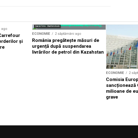
Sursă foto: Shutterstock
i ago
ECONOMIE
2 săptămâni ago
 Carrefour
România pregătește măsuri de
rderilor și
urgență după suspendarea
ere
livrărilor de petrol din Kazahstan
ECONOMIE
2 săp
Comisia Euro
sancționează 
milioane de eu
grave