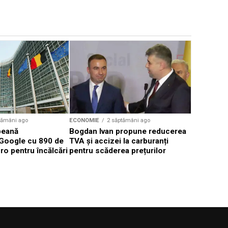
ECONOMIE
Progres s
Autostrad
Makyol mo
muncitori
tămâni ago
ECONOMIE
2 săptămâni ago
peană
Bogdan Ivan propune reducerea
Google cu 890 de
TVA și accizei la carburanți
ro pentru încălcări
pentru scăderea prețurilor