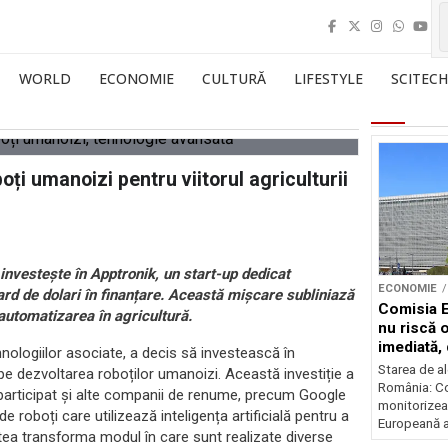
WORLD
ECONOMIE
CULTURĂ
LIFESTYLE
SCITECH
ți umanoizi pentru viitorul agriculturii
 investește în Apptronik, un start-up dedicat
ECONOMIE
ard de dolari în finanțare. Această mișcare subliniază
Comisia 
automatizarea în agricultură.
nu riscă 
imediată,
ehnologiilor asociate, a decis să investească în
situația
Starea de al
 dezvoltarea roboților umanoizi. Această investiție a
România: C
u participat și alte companii de renume, precum Google
monitorizea
roboți care utilizează inteligența artificială pentru a
Europeană a 
utea transforma modul în care sunt realizate diverse