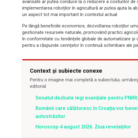
avansate ar putea conduce la o reducere a costurilor de o
implementarea roboților în agricultură ar putea ajuta la a
un aspect tot mai important în contextul actual.
Pe lângă beneficiile economice, dezvoltarea roboților uma
gestionate resursele naturale, promovând practici agricol
în conformitate cu tendințele globale de automatizare și di
pentru a răspunde cerințelor în continuă schimbare ale pie
Context și subiecte conexe
Pentru o imagine mai completă a subiectului, urmărește
editorial.
Senatul dezbate legi esențiale pentru PNRR,
Românii care călătoresc în Croația vor bene
autostrăzilor
Horoscop 4 august 2026. Ziua revelațiilor