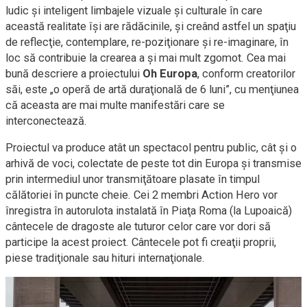
ludic şi inteligent limbajele vizuale şi culturale în care
această realitate îşi are rădăcinile, şi creând astfel un spaţiu
de reflecţie, contemplare,
re-poziţionare
şi
re-imaginare,
în
loc să contribuie la crearea a şi mai mult zgomot. Cea mai
bună descriere a proiectului
Oh Europa
, conform creatorilor
săi, este „o operă de artă duraţională de 6 luni”, cu menţiunea
că aceasta are mai multe manifestări care se
interconectează.
Proiectul va produce atât un spectacol pentru public, cât şi o
arhivă de voci, colectate de peste tot din Europa şi transmise
prin intermediul unor transmiţătoare plasate în timpul
călătoriei în puncte cheie. Cei 2 membri Action Hero vor
înregistra în autorulota instalată în Piaţa Roma (la Lupoaică)
cântecele de dragoste ale tuturor celor care vor dori să
participe la acest proiect. Cântecele pot fi creaţii proprii,
piese tradiţionale sau hituri internaţionale.