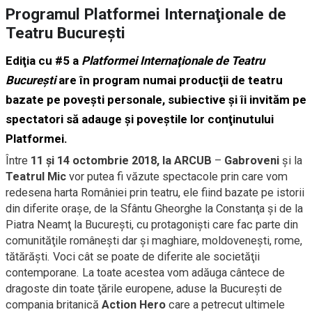
Programul Platformei Internaţionale de
Teatru Bucureşti
Ediţia cu #5 a
Platformei Internaţionale de Teatru
Bucureşti
are în program numai producţii de teatru
bazate pe poveşti personale, subiective şi îi invităm pe
spectatori să adauge şi poveştile lor conţinutului
Platformei.
Între
11 şi 14 octombrie 2018, la ARCUB
–
Gabroveni
şi la
Teatrul Mic
vor putea fi văzute spectacole prin care vom
redesena harta României prin teatru, ele fiind bazate pe istorii
din diferite oraşe, de la Sfântu Gheorghe la Constanţa şi de la
Piatra Neamţ la Bucureşti, cu protagonişti care fac parte din
comunităţile româneşti dar şi maghiare, moldoveneşti, rome,
tătărăşti. Voci cât se poate de diferite ale societăţii
contemporane. La toate acestea vom adăuga cântece de
dragoste din toate ţările europene, aduse la Bucureşti de
compania britanică
Action Hero
care a petrecut ultimele