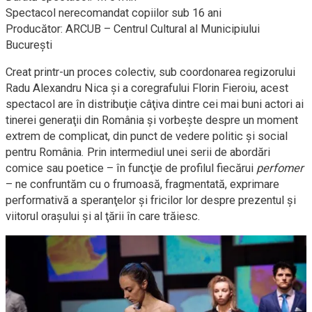
Spectacol nerecomandat copiilor sub 16 ani
Producător: ARCUB – Centrul Cultural al Municipiului
Bucureşti
Creat
printr-un
proces colectiv, sub coordonarea regizorului
Radu Alexandru Nica şi a coregrafului Florin Fieroiu, acest
spectacol are în distribuţie câţiva dintre cei mai buni actori ai
tinerei generaţii din România şi vorbeşte despre un moment
extrem de complicat, din punct de vedere politic şi social
pentru România. Prin intermediul unei serii de abordări
comice sau poetice – în funcţie de profilul fiecărui
perfomer
– ne confruntăm cu o frumoasă, fragmentată, exprimare
performativă a speranţelor şi fricilor lor despre prezentul şi
viitorul oraşului şi al ţării în care trăiesc.