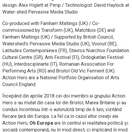
design: Alex Higlett at Pirrip / Technologist: David Haylock at
Water-shed
Pervasive Media Studio
Co-produced
with Farnham Maltings (UK) /
Co-
commissioned
by Transform (UK), Matchbox (DE) and
Farnham Maltings (UK) / Supported by British Council,
Watershed’s Pervasive Media Studio (UK), Vooruit (BE),
Latitudes Contemporaines (FR), Stavros Niarchos Foundation
Cultural Centre (GR), Anti Festival (FI), Ördögkatlan Festival
(HU), Interdisciplinarte (IT), Romanian Association For
Performing Arts (RO) and Bristol Old Vic Ferment (UK).
Action Hero are a National Portfolio Organisation of Arts
Council England.
Începând din aprilie 2018 cei doi membrii ai grupului Action
Hero
s-au
mutat din casa lor din Bristol, Marea Britanie şi au
condus încontinuu
într-o
autorulotă timp de 6 luni, vizitând
fiecare ţară din Europa. La fel ca în cazul altor creaţii ale
Action Hero,
Oh Europa
are în centrul ei realitatea politică şi
socială contemporană, nu în mod direct, ci implicând în mod