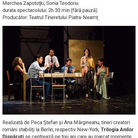
Merchea Zapotoţki, Sonia Teodoriu.
durata spectacolului: 2h 30 min (fără pauză)
Producător: Teatrul Tineretului
Piatra-Neamţ
Realizată de Peca Ştefan şi Ana Mărgineanu, tineri creatori
români stabiliţi la Berlin, respectiv
New-York,
Trilogia Anilor
Dispăruţi
se centrează pe trei ani care au marcat momente