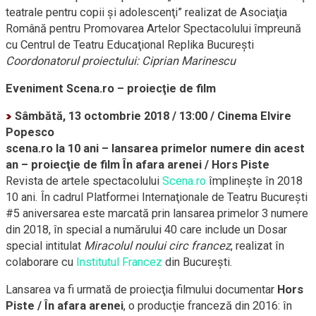
teatrale pentru copii şi adolescenţi” realizat de Asociaţia
Română pentru Promovarea Artelor Spectacolului împreună
cu Centrul de Teatru Educaţional Replika Bucureşti
Coordonatorul proiectului: Ciprian Marinescu
Eveniment Scena.ro – proiecţie de film
Sâmbătă, 13 octombrie 2018 / 13:00 / Cinema Elvire
Popesco
scena.ro
la 10 ani – lansarea primelor numere din acest
an – proiecţie de film În afara arenei / Hors Piste
Revista de artele spectacolului
Scena.ro
împlineşte în 2018
10 ani. În cadrul Platformei Internaţionale de Teatru Bucureşti
#5 aniversarea este marcată prin lansarea primelor 3 numere
din 2018, în special a numărului 40 care include un Dosar
special intitulat
Miracolul noului circ francez
, realizat în
colaborare cu
Institutul Francez
din Bucureşti.
Lansarea va fi urmată de proiecţia filmului documentar
Hors
Piste / În afara arenei
, o producţie franceză din 2016: în