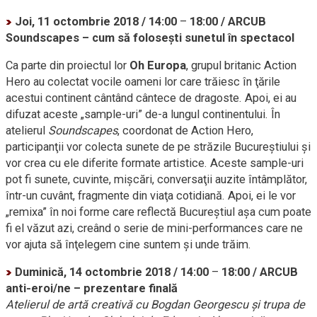
Joi, 11 octombrie 2018 / 14:00
–
18:00 / ARCUB
Soundscapes – cum să foloseşti sunetul în spectacol
Ca parte din proiectul lor
Oh Europa
, grupul britanic Action
Hero au colectat vocile oameni lor care trăiesc în ţările
acestui continent cântând cântece de dragoste. Apoi, ei au
difuzat aceste
„sample-uri”
de-a
lungul continentului. În
atelierul
Soundscapes
, coordonat de Action Hero,
participanţii vor colecta sunete de pe străzile Bucureştiului şi
vor crea cu ele diferite formate artistice. Aceste
sample-uri
pot fi sunete, cuvinte, mişcări, conversaţii auzite întâmplător,
într-un
cuvânt, fragmente din viaţa cotidiană. Apoi, ei le vor
„remixa” în noi forme care reflectă Bucureştiul aşa cum poate
fi el văzut azi, creând o serie de
mini-performances
care ne
vor ajuta să înţelegem cine suntem şi unde trăim.
Duminică, 14 octombrie 2018 / 14:00
–
18:00 / ARCUB
anti-eroi/ne – prezentare finală
Atelierul de artă creativă cu Bogdan Georgescu şi trupa de