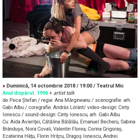
Duminică, 14 octombrie 2018 / 19:00 / Teatrul Mic
Anul dispărut. 1996
+
artist talk
de Peca Ştefan / regie: Ana Mărgineanu / scenografie: arh.
Gabi Albu / coregrafie: András Lóránt/
video-design:
Cinty
Ionescu /
sound-design:
Cinty Ionescu, arh. Gabi Albu
Cu: Aida Avieriţei, Cătălina Bălălău, Emanuel Becheru, Sabina
Brânduşe, Nora Covali, Valentin Florea, Corina Grigoraş,
Ecaterina Hâţu, Florin Hriţcu, Dragoş Ionescu, Andrei