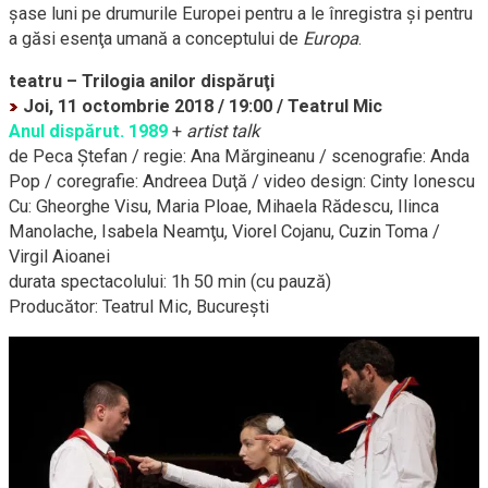
şase luni pe drumurile Europei pentru a le înregistra şi pentru
a găsi esenţa umană a conceptului de
Europa
.
teatru – Trilogia anilor dispăruţi
Joi, 11 octombrie 2018 / 19:00 / Teatrul Mic
Anul dispărut. 1989
+
artist talk
de Peca Ştefan / regie: Ana Mărgineanu / scenografie: Anda
Pop / coregrafie: Andreea Duţă / video design: Cinty Ionescu
Cu: Gheorghe Visu, Maria Ploae, Mihaela Rădescu, Ilinca
Manolache, Isabela Neamţu, Viorel Cojanu, Cuzin Toma /
Virgil Aioanei
durata spectacolului: 1h 50 min (cu pauză)
Producător: Teatrul Mic, Bucureşti