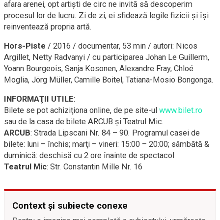
afara arenei, opt artişti de circ ne invită să descoperim
procesul lor de lucru. Zi de zi, ei sfidează legile fizicii şi îşi
reinventează propria artă.
Hors-Piste
/ 2016 / documentar, 53 min / autori: Nicos
Argillet, Netty Radvanyi / cu participarea Johan Le Guillerm,
Yoann Bourgeois, Sanja Kosonen, Alexandre Fray, Chloé
Moglia, Jörg Müller, Camille Boitel,
Tatiana-Mosio
Bongonga.
INFORMAŢII UTILE
:
Bilete se pot achiziţiona online, de pe
site-ul
www.bilet.ro
sau de la casa de bilete ARCUB şi Teatrul Mic.
ARCUB
: Strada Lipscani Nr. 84 – 90. Programul casei de
bilete: luni – închis; marţi – vineri: 15:00 – 20:00; sâmbătă &
duminică: deschisă cu 2 ore înainte de spectacol
Teatrul Mic
: Str. Constantin Mille Nr. 16
Context și subiecte conexe