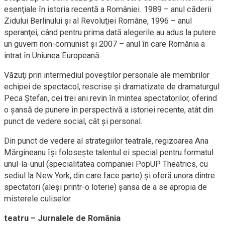
esenţiale în istoria recentă a României. 1989 – anul căderii
Zidului Berlinului şi al Revoluţiei Române, 1996 – anul
speranţei, când pentru prima dată alegerile au adus la putere
un guvern
non-comunist
şi 2007 – anul în care România a
intrat în Uniunea Europeană.
Văzuţi prin intermediul poveştilor personale ale membrilor
echipei de spectacol, rescrise şi dramatizate de dramaturgul
Peca Ştefan, cei trei ani revin în mintea spectatorilor, oferind
o şansă de punere în perspectivă a istoriei recente, atât din
punct de vedere social, cât şi personal.
Din punct de vedere al strategiilor teatrale, regizoarea Ana
Mărgineanu îşi foloseşte talentul ei special pentru formatul
unul-la-unul
(specialitatea companiei PopUP Theatrics, cu
sediul la New York, din care face parte) şi oferă unora dintre
spectatori (aleşi
printr-o
loterie) şansa de a se apropia de
misterele culiselor.
teatru – Jurnalele de România