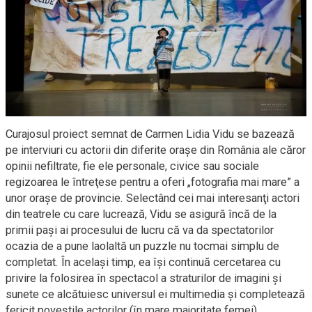
Curajosul proiect semnat de Carmen Lidia Vidu se bazează
pe interviuri cu actorii din diferite oraşe din România ale căror
opinii nefiltrate, fie ele personale, civice sau sociale
regizoarea le întreţese pentru a oferi „fotografia mai mare” a
unor oraşe de provincie. Selectând cei mai interesanţi actori
din teatrele cu care lucrează, Vidu se asigură încă de la
primii paşi ai procesului de lucru că va da spectatorilor
ocazia de a pune laolaltă un puzzle nu tocmai simplu de
completat. În acelaşi timp, ea îşi continuă cercetarea cu
privire la folosirea în spectacol a straturilor de imagini şi
sunete ce alcătuiesc universul ei multimedia şi completează
fericit poveştile actorilor (în mare majoritate femei).