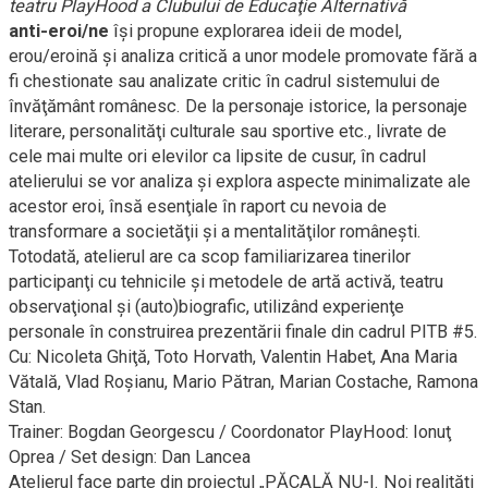
teatru PlayHood a Clubului de Educaţie Alternativă
anti-eroi/ne
îşi propune explorarea ideii de model,
erou/eroină şi analiza critică a unor modele promovate fără a
fi chestionate sau analizate critic în cadrul sistemului de
învăţământ românesc. De la personaje istorice, la personaje
literare, personalităţi culturale sau sportive etc., livrate de
cele mai multe ori elevilor ca lipsite de cusur, în cadrul
atelierului se vor analiza şi explora aspecte minimalizate ale
acestor eroi, însă esenţiale în raport cu nevoia de
transformare a societăţii şi a mentalităţilor româneşti.
Totodată, atelierul are ca scop familiarizarea tinerilor
participanţi cu tehnicile şi metodele de artă activă, teatru
observaţional şi (auto)biografic, utilizând experienţe
personale în construirea prezentării finale din cadrul PITB #5.
Cu: Nicoleta Ghiţă, Toto Horvath, Valentin Habet, Ana Maria
Vătală, Vlad Roşianu, Mario Pătran, Marian Costache, Ramona
Stan.
Trainer: Bogdan Georgescu / Coordonator PlayHood: Ionuţ
Oprea / Set design: Dan Lancea
Atelierul face parte din proiectul „PĂCALĂ
NU-I.
Noi realităţi