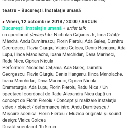
teatru – Bucureşti. Instalaţie umană
Vineri, 12 octombrie 2018 / 20:00 / ARCUB
Bucureşti. Instalaţie umană
+
artist talk
un spectacol
devised
de: Nicholas Caţianis Jr., Irina
Crăiţă-
Mândră
, Andu Dumitrescu, Florin Fieroiu, Ada Galeş, Dumitru
Georgescu, Flavia Giurgiu, Vlaicu Golcea, Denis Hanganu, Ada
Lupu, Ilinca Manolache, Ioana Marchidan, Dana Marineci,
Radu Nica, Ciprian Nicula
Performeri: Nicholas Caţianis, Ada Galeş, Dumitru
Georgescu, Flavia Giurgiu, Denis Hanganu, Ilinca Manolache,
Ioana Marchidan, Dana Marineci, Ciprian Nicula
Dramaturgia: Ada Lupu, Florin Fieroiu, Radu Nica / Un
spectacol coordonat de
Radu-Alexandru
Nica după un
concept de Florin Fieroiu / Concept şi realizare instalaţie
video / obiect / deformance intro: Andu Dumitrescu /
Mişcare scenică: Florin Fieroiu / Muzică originală şi sound
design: Vlaicu Golcea
Durată spectacol: 1h 5 min