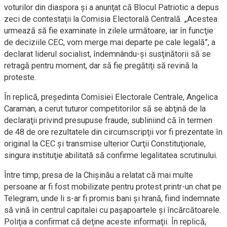
voturilor din diaspora şi a anunţat că Blocul Patriotic a depus
zeci de contestaţii la Comisia Electorală Centrală. „Acestea
urmează să fie examinate în zilele următoare, iar în funcţie
de deciziile CEC, vom merge mai departe pe cale legală”, a
declarat liderul socialist, îndemnându-şi susţinătorii să se
retragă pentru moment, dar să fie pregătiţi să revină la
proteste.
În replică, preşedinta Comisiei Electorale Centrale, Angelica
Caraman, a cerut tuturor competitorilor să se abţină de la
declaraţii privind presupuse fraude, subliniind că în termen
de 48 de ore rezultatele din circumscripţii vor fi prezentate în
original la CEC şi transmise ulterior Curţii Constituţionale,
singura instituţie abilitată să confirme legalitatea scrutinului.
Între timp, presa de la Chişinău a relatat că mai multe
persoane ar fi fost mobilizate pentru protest printr-un chat pe
Telegram, unde li s-ar fi promis bani şi hrană, fiind îndemnate
să vină în centrul capitalei cu paşapoartele şi încărcătoarele.
Poliţia a confirmat că deţine aceste informaţii. În replică,