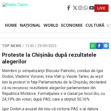
LIVE
HOME
NAȚIONAL
WORLD
ECONOMIE
CULTURĂ
L
TOP NEWS
13:45 / 29/09/2025
WHATSAPP
FACEBO
TEL
Proteste la Chişinău după rezultatele
alegerilor
Membrii şi simpatizanţii Blocului Patriotic, condus de Igor
Dodon, Vladimir Voronin, Irina Vlah şi Vasile Tarlev, au ieşit
luni la protest în faţa Parlamentului de la Chişinău, declarând
că nu recunosc rezultatele alegerilor parlamentare din
Republica Moldova. Formaţiunea s-a clasat pe locul doi, cu
24,19% din voturi, după PAS, care a obţinut 50,16%.
Igor Dodon a acuzat din nou că victoria PAS s-ar datora