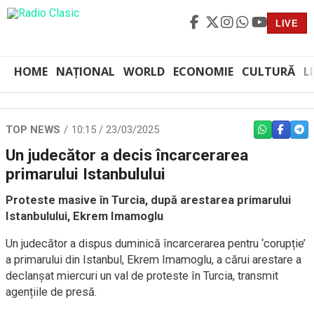
LIVE
HOME
NAȚIONAL
WORLD
ECONOMIE
CULTURĂ
L
TOP NEWS
10:15 / 23/03/2025
WHATSAPP
FACEBO
TEL
Un judecător a decis încarcerarea
primarului Istanbulului
Proteste masive în Turcia, după arestarea primarului
Istanbulului, Ekrem Imamoglu
Un judecător a dispus duminică încarcerarea pentru ‘corupție’
a primarului din Istanbul, Ekrem Imamoglu, a cărui arestare a
declanșat miercuri un val de proteste în Turcia, transmit
agențiile de presă.