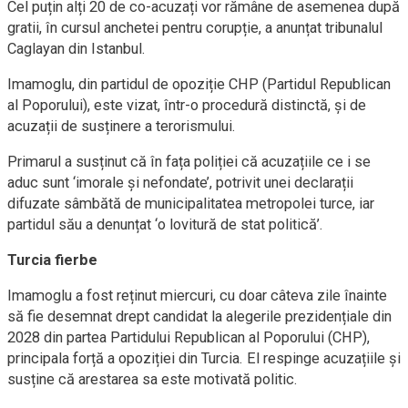
Cel puțin alți 20 de co-acuzați vor rămâne de asemenea după
gratii, în cursul anchetei pentru corupție, a anunțat tribunalul
Caglayan din Istanbul.
Imamoglu, din partidul de opoziție CHP (Partidul Republican
al Poporului), este vizat, într-o procedură distinctă, și de
acuzații de susținere a terorismului.
Primarul a susținut că în fața poliției că acuzațiile ce i se
aduc sunt ‘imorale și nefondate’, potrivit unei declarații
difuzate sâmbătă de municipalitatea metropolei turce, iar
partidul său a denunțat ‘o lovitură de stat politică’.
Turcia fierbe
Imamoglu a fost reținut miercuri, cu doar câteva zile înainte
să fie desemnat drept candidat la alegerile prezidențiale din
2028 din partea Partidului Republican al Poporului (CHP),
principala forță a opoziției din Turcia. El respinge acuzațiile și
susține că arestarea sa este motivată politic.