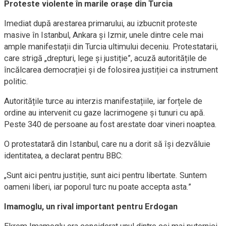
Proteste violente în marile orașe din Turcia
Imediat după arestarea primarului, au izbucnit proteste
masive în Istanbul, Ankara și Izmir, unele dintre cele mai
ample manifestații din Turcia ultimului deceniu. Protestatarii,
care strigă „drepturi, lege și justiție”, acuză autoritățile de
încălcarea democrației și de folosirea justiției ca instrument
politic.
Autoritățile turce au interzis manifestațiile, iar forțele de
ordine au intervenit cu gaze lacrimogene și tunuri cu apă.
Peste 340 de persoane au fost arestate doar vineri noaptea.
O protestatară din Istanbul, care nu a dorit să își dezvăluie
identitatea, a declarat pentru BBC:
„Sunt aici pentru justiție, sunt aici pentru libertate. Suntem
oameni liberi, iar poporul turc nu poate accepta asta.”
Imamoglu, un rival important pentru Erdogan