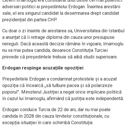
Ekrem Imamoglu era considerat unul dintre cei mai puternici
adversari politici ai președintelui Erdogan. Înaintea arestării
sale, el era singurul candidat la desemnarea drept candidat
prezidențial din partea CHP.
Cu doar o zi înainte de arestarea sa, Universitatea din Istanbul
a anunțat că îi retrage diploma din cauza unor presupuse
nereguli. Dacă această decizie rămâne în vigoare, Imamoglu
nu va mai putea candida, deoarece Constituția Turciei
prevede că președintele trebuie să aibă studii superioare.
Erdogan respinge acuzațiile opoziției
Președintele Erdogan a condamnat protestele și a acuzat
opoziția că încearcă „să tulbure pacea și să polarizeze
poporul”. Ministerul Justiției a negat orice implicare politică
în cazul lui Imamoglu, afirmând că justiția este independentă.
Erdogan conduce Turcia de 22 de ani, dar nu mai poate
candida în 2028 din cauza limitelor constituționale, cu
excepția situației în care schimbă Constituția.