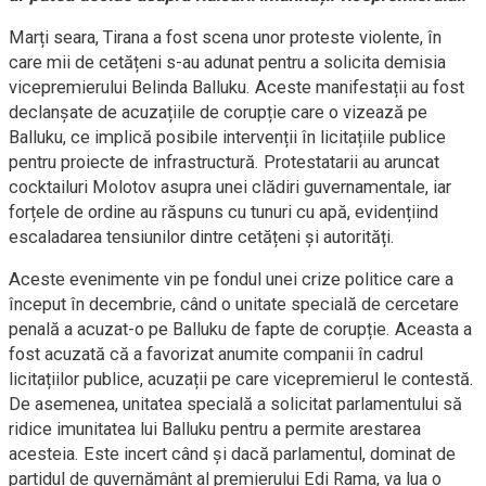
Marți seara, Tirana a fost scena unor proteste violente, în
care mii de cetățeni s-au adunat pentru a solicita demisia
vicepremierului Belinda Balluku. Aceste manifestații au fost
declanșate de acuzațiile de corupție care o vizează pe
Balluku, ce implică posibile intervenții în licitațiile publice
pentru proiecte de infrastructură. Protestatarii au aruncat
cocktailuri Molotov asupra unei clădiri guvernamentale, iar
forțele de ordine au răspuns cu tunuri cu apă, evidențiind
escaladarea tensiunilor dintre cetățeni și autorități.
Aceste evenimente vin pe fondul unei crize politice care a
început în decembrie, când o unitate specială de cercetare
penală a acuzat-o pe Balluku de fapte de corupție. Aceasta a
fost acuzată că a favorizat anumite companii în cadrul
licitațiilor publice, acuzații pe care vicepremierul le contestă.
De asemenea, unitatea specială a solicitat parlamentului să
ridice imunitatea lui Balluku pentru a permite arestarea
acesteia. Este incert când și dacă parlamentul, dominat de
partidul de guvernământ al premierului Edi Rama, va lua o