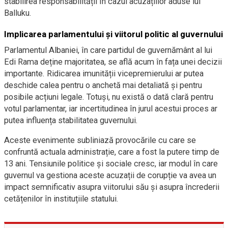
stabilirea responsabilității în cazul acuzațiilor aduse lui
Balluku.
Implicarea parlamentului și viitorul politic al guvernului
Parlamentul Albaniei, în care partidul de guvernământ al lui
Edi Rama deține majoritatea, se află acum în fața unei decizii
importante. Ridicarea imunității vicepremierului ar putea
deschide calea pentru o anchetă mai detaliată și pentru
posibile acțiuni legale. Totuși, nu există o dată clară pentru
votul parlamentar, iar incertitudinea în jurul acestui proces ar
putea influența stabilitatea guvernului.
Aceste evenimente subliniază provocările cu care se
confruntă actuala administrație, care a fost la putere timp de
13 ani. Tensiunile politice și sociale cresc, iar modul în care
guvernul va gestiona aceste acuzații de corupție va avea un
impact semnificativ asupra viitorului său și asupra încrederii
cetățenilor în instituțiile statului.