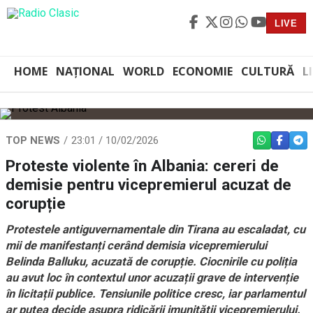
LIVE
HOME
NAȚIONAL
WORLD
ECONOMIE
CULTURĂ
L
TOP NEWS
23:01 / 10/02/2026
WHATSAPP
FACEBO
TEL
Proteste violente în Albania: cereri de
demisie pentru vicepremierul acuzat de
corupție
Protestele antiguvernamentale din Tirana au escaladat, cu
mii de manifestanți cerând demisia vicepremierului
Belinda Balluku, acuzată de corupție. Ciocnirile cu poliția
au avut loc în contextul unor acuzații grave de intervenție
în licitații publice. Tensiunile politice cresc, iar parlamentul
ar putea decide asupra ridicării imunității vicepremierului.