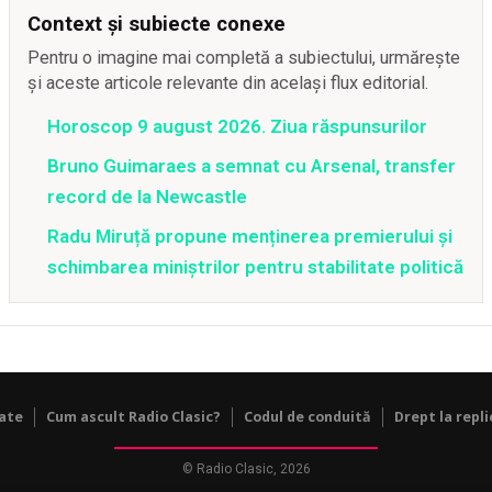
Context și subiecte conexe
Pentru o imagine mai completă a subiectului, urmărește
și aceste articole relevante din același flux editorial.
Horoscop 9 august 2026. Ziua răspunsurilor
Bruno Guimaraes a semnat cu Arsenal, transfer
record de la Newcastle
Radu Miruță propune menținerea premierului și
schimbarea miniștrilor pentru stabilitate politică
tate
Cum ascult Radio Clasic?
Codul de conduită
Drept la repli
© Radio Clasic, 2026