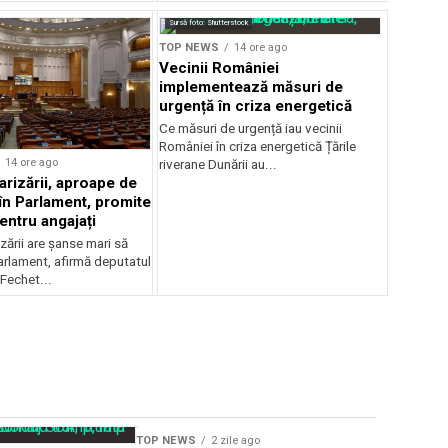
Sursă foto: Shutterstock
TOP NEWS
14 ore ago
Vecinii României
implementează măsuri de
urgență în criza energetică
Ce măsuri de urgență iau vecinii
României în criza energetică Țările
14 ore ago
riverane Dunării au...
arizării, aproape de
în Parlament, promite
entru angajați
zării are șanse mari să
arlament, afirmă deputatul
Fechet...
Sursă foto: Shutterstock
TOP NEWS
2 zile ago
TOP NEWS