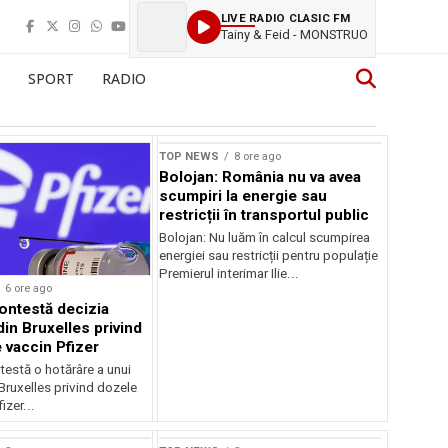
LIVE RADIO CLASIC FM
Tainy & Feid - MONSTRUO
SPORT
RADIO
TOP NEWS
8 ore ago
Bolojan: România nu va avea
scumpiri la energie sau
restricții în transportul public
Bolojan: Nu luăm în calcul scumpirea
energiei sau restricții pentru populație
Premierul interimar Ilie...
6 ore ago
ontestă decizia
din Bruxelles privind
 vaccin Pfizer
testă o hotărâre a unui
 Bruxelles privind dozele
izer...