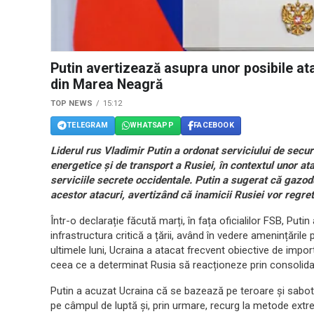
Putin avertizează asupra unor posibile a
din Marea Neagră
TOP NEWS
15:12
TELEGRAM
WHATSAPP
FACEBOOK
Liderul rus Vladimir Putin a ordonat serviciului de secur
energetice și de transport a Rusiei, în contextul unor a
serviciile secrete occidentale. Putin a sugerat că gazod
acestor atacuri, avertizând că inamicii Rusiei vor regreta
Într-o declarație făcută marți, în fața oficialilor FSB, Puti
infrastructura critică a țării, având în vedere amenințările
ultimele luni, Ucraina a atacat frecvent obiective de importa
ceea ce a determinat Rusia să reacționeze prin consolida
Putin a acuzat Ucraina că se bazează pe teroare și sabotaj
pe câmpul de luptă și, prin urmare, recurg la metode ext