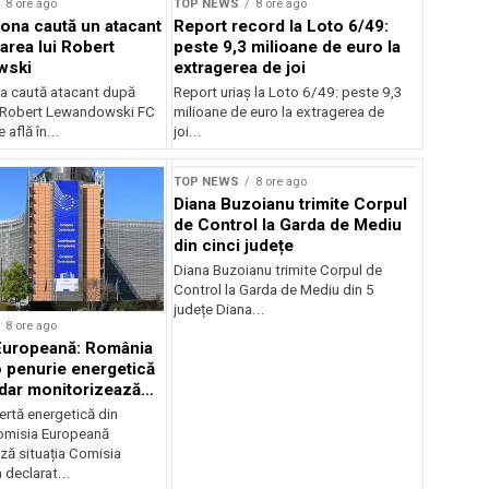
8 ore ago
TOP NEWS
8 ore ago
ona caută un atacant
Report record la Loto 6/49:
area lui Robert
peste 9,3 milioane de euro la
wski
extragerea de joi
a caută atacant după
Report uriaș la Loto 6/49: peste 9,3
i Robert Lewandowski FC
milioane de euro la extragerea de
 află în...
joi...
TOP NEWS
8 ore ago
Diana Buzoianu trimite Corpul
de Control la Garda de Mediu
din cinci județe
Diana Buzoianu trimite Corpul de
Control la Garda de Mediu din 5
județe Diana...
8 ore ago
Europeană: România
o penurie energetică
 dar monitorizează
ertă energetică din
omisia Europeană
ză situația Comisia
declarat...