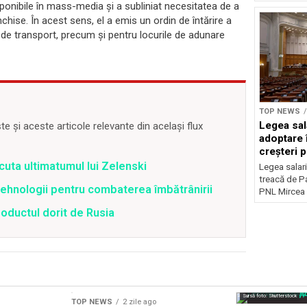
ponibile în mass-media și a subliniat necesitatea de a
chise. În acest sens, el a emis un ordin de întărire a
i de transport, precum și pentru locurile de adunare
TOP NEWS
Legea sal
 și aceste articole relevante din același flux
adoptare 
creșteri p
cuta ultimatumul lui Zelenski
Legea salari
treacă de P
 tehnologii pentru combaterea îmbătrânirii
PNL Mircea 
zoductul dorit de Rusia
Sursă foto: Shutterstock
TOP NEWS
2 zile ago