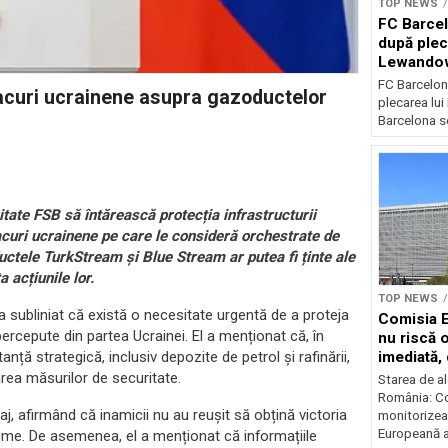
TOP NEWS
FC Barcel
după plec
Lewando
FC Barcelon
tacuri ucrainene asupra gazoductelor
plecarea lu
Barcelona se
itate FSB să întărească protecția infrastructurii
tacuri ucrainene pe care le consideră orchestrate de
uctele TurkStream și Blue Stream ar putea fi ținte ale
 acțiunile lor.
TOP NEWS
n a subliniat că există o necesitate urgentă de a proteja
Comisia 
 percepute din partea Ucrainei. El a menționat că, în
nu riscă 
imediată,
nță strategică, inclusiv depozite de petrol și rafinării,
situația
rea măsurilor de securitate.
Starea de al
România: C
, afirmând că inamicii nu au reușit să obțină victoria
monitorizea
Europeană a 
reme. De asemenea, el a menționat că informațiile