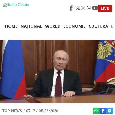
LIVE
HOME
NAȚIONAL
WORLD
ECONOMIE
CULTURĂ
L
TOP NEWS
07:17 / 05/06/2026
WHATSAPP
FACEBO
TEL