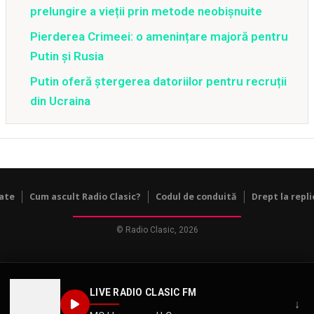
prelungire a vieții prin metode neobișnuite
Pierderea Crimeei: o amenințare majoră pentru
Putin și Rusia
Putin oferă ștergerea datoriilor pentru recruții
din Ucraina
tate
Cum ascult Radio Clasic?
Codul de conduită
Drept la repli
© Radio Clasic, 2026
LIVE RADIO CLASIC FM
↓