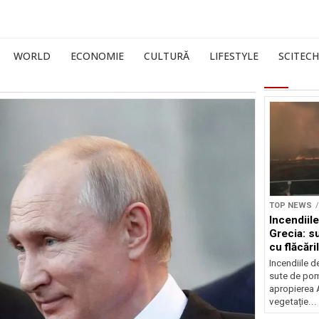
WORLD
ECONOMIE
CULTURĂ
LIFESTYLE
SCITECH
TOP NEWS
Incendiil
Grecia: s
cu flăcări
Incendiile d
sute de pomp
apropierea A
vegetație...