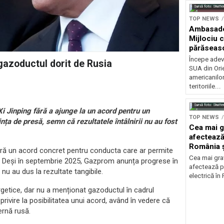
Sursă foto: Shutte
TOP NEWS
Ambasadel
Mijlociu 
părăseasc
Începe adev
 gazoductul dorit de Rusia
SUA din Orie
americanilo
teritoriile...
Sursă foto: Shutte
i Jinping fără a ajunge la un acord pentru un
TOP NEWS
nța de presă, semn că rezultatele întâlnirii nu au fost
Cea mai g
afectează
România ș
 fără un acord concret pentru conducta care ar permite
Cea mai grav
na. Deși în septembrie 2025, Gazprom anunța progrese în
afectează p
 nu au dus la rezultate tangibile.
electrică în
rgetice, dar nu a menționat gazoductul în cadrul
 privire la posibilitatea unui acord, având în vedere că
ernă rusă.