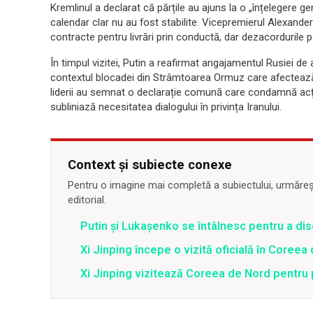
Kremlinul a declarat că părțile au ajuns la o „înțelegere gen
calendar clar nu au fost stabilite. Vicepremierul Alexand
contracte pentru livrări prin conductă, dar dezacordurile per
În timpul vizitei, Putin a reafirmat angajamentul Rusiei de 
contextul blocadei din Strâmtoarea Ormuz care afectează
liderii au semnat o declarație comună care condamnă acțiun
subliniază necesitatea dialogului în privința Iranului.
Context și subiecte conexe
Pentru o imagine mai completă a subiectului, urmărește
editorial.
Putin și Lukașenko se întâlnesc pentru a dis
Xi Jinping începe o vizită oficială în Coree
Xi Jinping vizitează Coreea de Nord pentru 