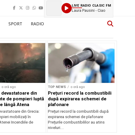
LIVE RADIO CLASIC FM
Laura Pausini - Ciao
SPORT
RADIO
o oră ago
TOP NEWS
o oră ago
e devastatoare din
Prețuri record la combustibili
ute de pompieri luptă
după expirarea schemei de
le lângă Atena
plafonare
evastatoare din Grecia:
Prețuri record la combustibili după
ieri mobilizați în
expirarea schemei de plafonare
tenei Incendiile de
Prețurile combustibililor au atins
niveluri...