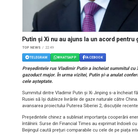
Putin și Xi nu au ajuns la un acord pentru
TOP NEWS
22:49
TELEGRAM
WHATSAPP
FACEBOOK
Președintele rus Vladimir Putin a încheiat summitul cu X
gazoduct major. În urma vizitei, Putin și-a anulat conferi
cele așteptate.
Summitul dintre Vladimir Putin și Xi Jinping s-a încheiat
Rusiei să își dubleze livrările de gaze naturale către Chi
avansarea proiectului Puterea Siberiei 2, discuțiile recente
Președintele chinez a subliniat importanța cooperării ene
întâlnirii. Surse din Financial Times au exprimat îndoieli cu
Beijingul caută prețuri comparabile cu cele de pe piața int