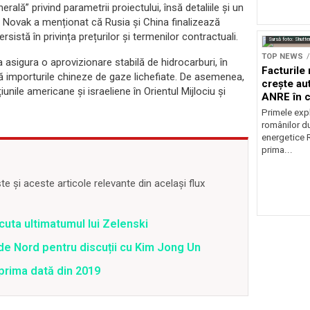
erală” privind parametrii proiectului, însă detaliile și un
er Novak a menționat că Rusia și China finalizează
sistă în privința prețurilor și termenilor contractuali.
Sursă foto: Shutte
TOP NEWS
a asigura o aprovizionare stabilă de hidrocarburi, în
Facturile
 importurile chineze de gaze lichefiate. De asemenea,
crește au
ile americane și israeliene în Orientul Mijlociu și
ANRE în c
energetic
Primele expl
românilor du
energetice 
prima...
 și aceste articole relevante din același flux
cuta ultimatumul lui Zelenski
a de Nord pentru discuții cu Kim Jong Un
prima dată din 2019