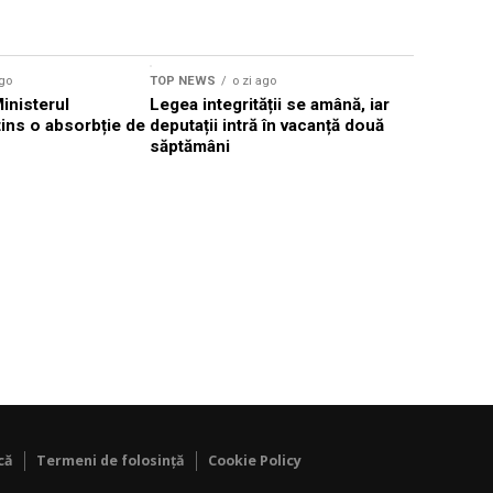
ago
TOP NEWS
o zi ago
TOP NEWS
Ministerul
Legea integrității se amână, iar
Florin Mit
atins o absorbție de
deputații intră în vacanță două
Constanţa,
săptămâni
Parchetul
că
Termeni de folosință
Cookie Policy