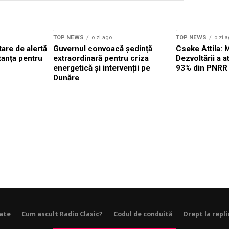
TOP NEWS
o zi ago
TOP NEWS
o zi 
are de alertă
Guvernul convoacă ședință
Cseke Attila: 
tanța pentru
extraordinară pentru criza
Dezvoltării a 
energetică și intervenții pe
93% din PNRR
Dunăre
tate
Cum ascult Radio Clasic?
Codul de conduită
Drept la repli