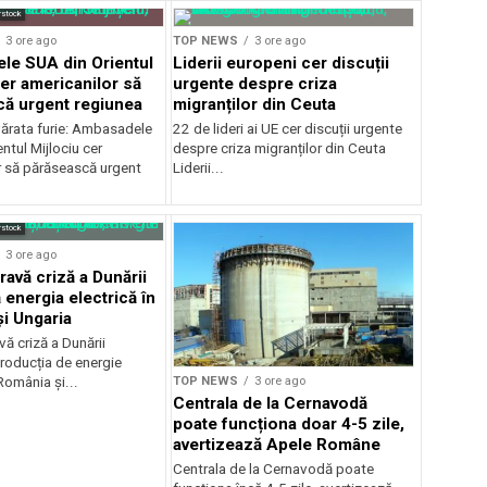
rstock
3 ore ago
TOP NEWS
3 ore ago
e SUA din Orientul
Liderii europeni cer discuții
cer americanilor să
urgente despre criza
ă urgent regiunea
migranților din Ceuta
ărata furie: Ambasadele
22 de lideri ai UE cer discuții urgente
ntul Mijlociu cer
despre criza migranților din Ceuta
r să părăsească urgent
Liderii...
rstock
3 ore ago
ravă criză a Dunării
 energia electrică în
i Ungaria
ă criză a Dunării
roducția de energie
TOP NEWS
3 ore ago
 România și...
Centrala de la Cernavodă
poate funcționa doar 4-5 zile,
avertizează Apele Române
Centrala de la Cernavodă poate