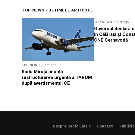
TOP NEWS - ULTIMELE ARTICOLE
TOP NEWS
o zi ago
Guvernul declară st
în Călărași și Cons
CNE Cernavodă
TOP NEWS
o zi ago
Radu Miruță anunță
restructurarea urgentă a TAROM
după avertismentul CE
Despre Radio Clasic
Contact
Publici