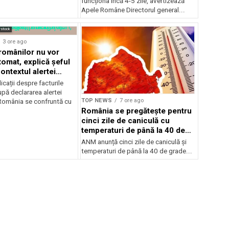
funcționa încă 4-5 zile, avertizează
Apele Române Directorul general...
rstock
3 ore ago
 românilor nu vor
tomat, explică șeful
ontextul alertei
e
icații despre facturile
pă declararea alertei
TOP NEWS
7 ore ago
România se confruntă cu
România se pregătește pentru
cinci zile de caniculă cu
temperaturi de până la 40 de
grade
ANM anunță cinci zile de caniculă și
temperaturi de până la 40 de grade...