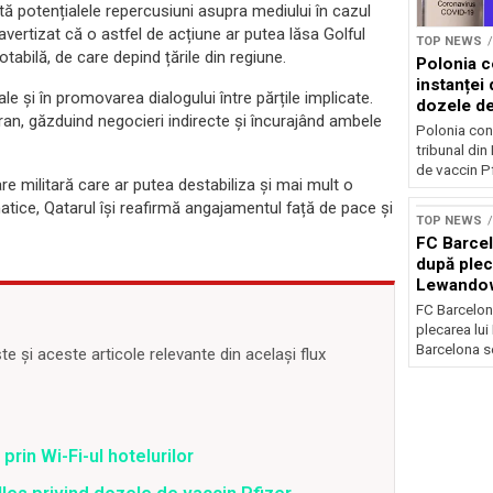
tă potențialele repercusiuni asupra mediului în cazul
 avertizat că o astfel de acțiune ar putea lăsa Golful
TOP NEWS
tabilă, de care depind țările din regiune.
Polonia c
instanței 
le și în promovarea dialogului între părțile implicate.
dozele de
i Iran, găzduind negocieri indirecte și încurajând ambele
Polonia con
tribunal din
de vaccin Pf
are militară care ar putea destabiliza și mai mult o
atice, Qatarul își reafirmă angajamentul față de pace și
TOP NEWS
FC Barcel
după plec
Lewando
FC Barcelon
plecarea lu
Barcelona se
 și aceste articole relevante din același flux
prin Wi-Fi-ul hotelurilor