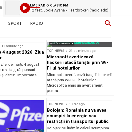
LIVE RADIO CLASIC FM
T2 feat. Jodie Aysha - Heartbroken (radio edit)
SPORT
RADIO
Sursă foto: Shutterstock
11 minute ago
TOP NEWS
21 de minute ago
4 august 2026. Ziua
Microsoft avertizează:
r
hackerii atacă turiștii prin Wi-
ilei de marți, 4 august
Fi-ul hotelurilor
revelații, răspunsuri
Microsoft avertizează turiștii: hackerii
și decizii importante...
atacă prin Wi-Fi-ul hotelurilor
Microsoft a emis un avertisment
pentru...
TOP NEWS
10 ore ago
Bolojan: România nu va avea
scumpiri la energie sau
restricții în transportul public
Bolojan: Nu luăm în calcul scumpirea