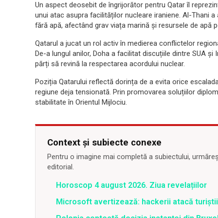
Un aspect deosebit de îngrijorător pentru Qatar îl reprezin
unui atac asupra facilităților nucleare iraniene. Al-Thani a
fără apă, afectând grav viața marină și resursele de apă po
Qatarul a jucat un rol activ în medierea conflictelor regiona
De-a lungul anilor, Doha a facilitat discuțiile dintre SUA ș
părți să revină la respectarea acordului nuclear.
Poziția Qatarului reflectă dorința de a evita orice escalad
regiune deja tensionată. Prin promovarea soluțiilor diplom
stabilitate în Orientul Mijlociu.
Context și subiecte conexe
Pentru o imagine mai completă a subiectului, urmărește
editorial.
Horoscop 4 august 2026. Ziua revelațiilor
Microsoft avertizează: hackerii atacă turiștii 