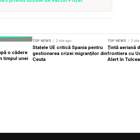
lles privind dozele de vaccin Pfizer
TOP NEWS
2 zile ago
TOP NEWS
2 zil
Statele UE critică Spania pentru
Țintă aeriană 
upă o cădere
gestionarea crizei migranților din
frontiera cu U
în timpul unei
Ceuta
Alert în Tulcea