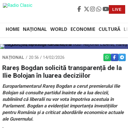
LIVE
HOME
NAȚIONAL
WORLD
ECONOMIE
CULTURĂ
L
NAȚIONAL
20:56 / 14/02/2026
WHATSAPP
FACEBO
TEL
Rareș Bogdan solicită transparență de la
Ilie Bolojan în luarea deciziilor
Europarlamentarul Rareș Bogdan a cerut premierului Ilie
Bolojan să consulte partidul înainte de a lua decizii,
subliniind că liberalii nu vor vota împotriva acestuia în
Parlament. Bogdan a evidențiat importanța investițiilor
pentru România și a criticat abordările economice actuale
ale Guvernului.