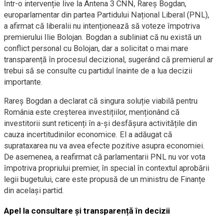
Într-o intervenție live la Antena 3 CNN, Rareș Bogdan,
europarlamentar din partea Partidului Național Liberal (PNL),
a afirmat că liberalii nu intenționează să voteze împotriva
premierului Ilie Bolojan. Bogdan a subliniat că nu există un
conflict personal cu Bolojan, dar a solicitat o mai mare
transparență în procesul decizional, sugerând că premierul ar
trebui să se consulte cu partidul înainte de a lua decizii
importante.
Rareș Bogdan a declarat că singura soluție viabilă pentru
România este creșterea investițiilor, menționând că
investitorii sunt reticenți în a-și desfășura activitățile din
cauza incertitudinilor economice. El a adăugat că
suprataxarea nu va avea efecte pozitive asupra economiei.
De asemenea, a reafirmat că parlamentarii PNL nu vor vota
împotriva propriului premier, în special în contextul aprobării
legii bugetului, care este propusă de un ministru de Finanțe
din același partid.
Apel la consultare și transparență în decizii