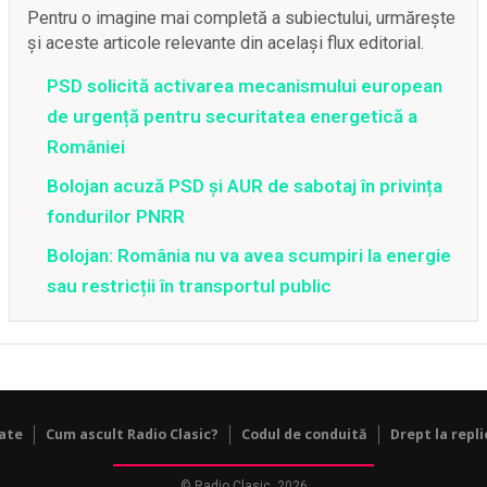
Pentru o imagine mai completă a subiectului, urmărește
și aceste articole relevante din același flux editorial.
PSD solicită activarea mecanismului european
de urgență pentru securitatea energetică a
României
Bolojan acuză PSD și AUR de sabotaj în privința
fondurilor PNRR
Bolojan: România nu va avea scumpiri la energie
sau restricții în transportul public
tate
Cum ascult Radio Clasic?
Codul de conduită
Drept la repli
© Radio Clasic, 2026