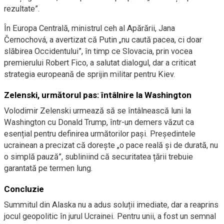
rezultate”.
În Europa Centrală, ministrul ceh al Apărării, Jana
Černochová, a avertizat că Putin „nu caută pacea, ci doar
slăbirea Occidentului”, în timp ce Slovacia, prin vocea
premierului Robert Fico, a salutat dialogul, dar a criticat
strategia europeană de sprijin militar pentru Kiev.
Zelenski, următorul pas: întâlnire la Washington
Volodimir Zelenski urmează să se întâlnească luni la
Washington cu Donald Trump, într-un demers văzut ca
esențial pentru definirea următorilor pași. Președintele
ucrainean a precizat că dorește „o pace reală și de durată, nu
o simplă pauză”, subliniind că securitatea țării trebuie
garantată pe termen lung.
Concluzie
Summitul din Alaska nu a adus soluții imediate, dar a reaprins
jocul geopolitic în jurul Ucrainei. Pentru unii, a fost un semnal