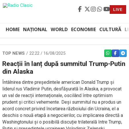
LIVE
HOME
NAȚIONAL
WORLD
ECONOMIE
CULTURĂ
L
TOP NEWS
22:22 / 16/08/2025
WHATSAPP
FACEBO
TEL
Reacții în lanț după summitul Trump-Putin
din Alaska
Întâlnirea dintre președintele american Donald Trump și
liderul rus Vladimir Putin, desfășurată în Alaska, a provocat
un val de reacții internaționale, oscilând între optimism
prudent și critici vehemente. Deși summitul nu a produs un
acord concret privind încetarea războiului din Ucraina, el a
deschis o nouă etapă a negocierilor, cu implicarea directă a
Washingtonului și o posibilă discuție trilaterală între Trump,
Putin și președintele ucrainean Volodimir Zelenski.