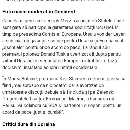
Entuziasm moderat în Occident
Cancelarul german Friedrich Merz a anunțat că Statele Unite
sunt gata să participe la garantarea securității Ucrainei, în
timp ce președinta Comisiei Europene, Ursula von der Leyen,
a subliniat că garanțiile solide pentru Ucraina și Europa sunt
„esențiale” pentru orice acord de pace. La rândul său,
premierul polonez Donald Tusk a avertizat că „lupta pentru
viitorul Ucrainei și securitatea Europei a intrat într-o fază
decisivă”, insistând asupra unității occidentale.
În Marea Britanie, premierul Keir Starmer a descris pacea ca
fiind „mai aproape ca niciodată”, dar a avertizat că
următoarele discuții trebuie să-l includă și pe Zelenski.
Președintele Franței, Emmanuel Macron, a transmis că
Parisul va colabora cu SUA și partenerii europeni pentru un
acord de pace „just și durabil”.
Critici dure din Ucraina