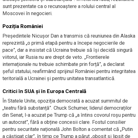
sunt prezentate ca o recunoaștere a rolului central al
Moscovei în negocieri.
Poziția României
Președintele Nicușor Dan a transmis că reuniunea din Alaska
reprezintă „o primă etapă pentru a începe negocierile de
pace”, dar a insistat că Ucraina trebuie să își decidă singură
viitorul, iar Rusia nu are drept de veto. „Frontierele
internaționale nu trebuie schimbate prin forță”, a declarat
șeful statului, reafirmând sprijinul României pentru integritatea
teritorială a Ucrainei și pentru unitatea transatlantică.
Critici în SUA și în Europa Centrală
În Statele Unite, opoziția democrată a acuzat summitul de
„teatru fără substanță”. Chuck Schumer, liderul democraților
din Senat, l-a acuzat pe Trump că „a întins covorul roșu pentru
un autocrat”, fără a obține concesii clare. Fostul consilier
pentru securitate națională John Bolton a comentat că „Putin
a câștigat clar”, în timp ce Trump a părut „obosit și lipsit de