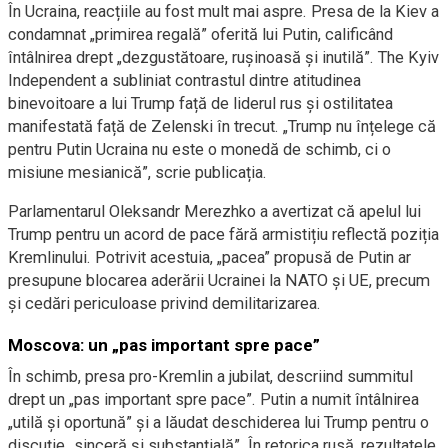
În Ucraina, reacțiile au fost mult mai aspre. Presa de la Kiev a
condamnat „primirea regală” oferită lui Putin, calificând
întâlnirea drept „dezgustătoare, rușinoasă și inutilă”. The Kyiv
Independent a subliniat contrastul dintre atitudinea
binevoitoare a lui Trump față de liderul rus și ostilitatea
manifestată față de Zelenski în trecut. „Trump nu înțelege că
pentru Putin Ucraina nu este o monedă de schimb, ci o
misiune mesianică”, scrie publicația.
Parlamentarul Oleksandr Merezhko a avertizat că apelul lui
Trump pentru un acord de pace fără armistițiu reflectă poziția
Kremlinului. Potrivit acestuia, „pacea” propusă de Putin ar
presupune blocarea aderării Ucrainei la NATO și UE, precum
și cedări periculoase privind demilitarizarea.
Moscova: un „pas important spre pace”
În schimb, presa pro-Kremlin a jubilat, descriind summitul
drept un „pas important spre pace”. Putin a numit întâlnirea
„utilă și oportună” și a lăudat deschiderea lui Trump pentru o
discuție „sinceră și substanțială”. În retorica rusă, rezultatele