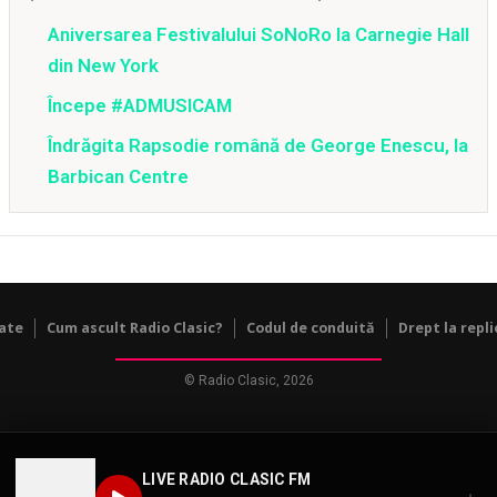
Aniversarea Festivalului SoNoRo la Carnegie Hall
din New York
Începe #ADMUSICAM
Îndrăgita Rapsodie română de George Enescu, la
Barbican Centre
tate
Cum ascult Radio Clasic?
Codul de conduită
Drept la repli
© Radio Clasic, 2026
LIVE RADIO CLASIC FM