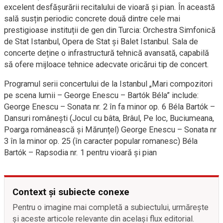
excelent desfășurării recitalului de vioară și pian. În această
sală susțin periodic concrete două dintre cele mai
prestigioase instituții de gen din Turcia: Orchestra Simfonică
de Stat Istanbul, Opera de Stat și Balet Istanbul. Sala de
concerte deține o infrastructură tehnică avansată, capabilă
să ofere mijloace tehnice adecvate oricărui tip de concert.
Programul serii concertului de la Istanbul „Mari compozitori
pe scena lumii – George Enescu – Bartók Béla” include:
George Enescu – Sonata nr. 2 în fa minor op. 6 Béla Bartók –
Dansuri românești (Jocul cu bâta, Brâul, Pe loc, Buciumeana,
Poarga românească și Mărunțel) George Enescu – Sonata nr
3 în la minor op. 25 (în caracter popular romanesc) Béla
Bartók – Rapsodia nr. 1 pentru vioară și pian
Context și subiecte conexe
Pentru o imagine mai completă a subiectului, urmărește
și aceste articole relevante din același flux editorial.