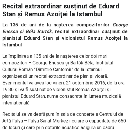
Recital extraordinar susținut de Eduard
Stan și Remus Azoiţei la Istambul
La 135 de ani de la naşterea compozitorilor
George
Enescu și Béla Bartók,
recital extraordinar susținut de
pianistul Eduard Stan și violonistul Remus Azoiţei la
Istambul
La împlinirea a 135 ani de la nașterea celor doi mari
compozitori – George Enescu și Bartók Béla, Institutul
Cultural Român ”Dimitrie Cantemir” de la Istanbul
organizează un recital extraordinar de pian şi vioară.
Evenimentul va avea loc vineri, 21 octombrie 2016, de la ora
19:30 și va fi susținut de violonistul Remus Azoiței și
pianistul Eduard Stan, nume consacrate în lumea muzicală
internaţională.
Recitalul se va desfășura în sala de concerte a Centrului de
Artă Fulya – Fulya Sanat Merkezi, cu are o capacitate de 650
de locuri și care prin dotările acustice asigură un cadru