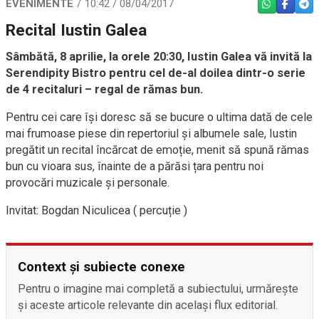
EVENIMENTE
10:42 / 08/04/2017
WHATSAPP
FACEBO
TEL
Recital Iustin Galea
Sâmbătă, 8 aprilie, la orele 20:30, Iustin Galea vă invită la
Serendipity Bistro pentru cel de-al doilea dintr-o serie
de 4 recitaluri – regal de rămas bun.
Pentru cei care își doresc să se bucure o ultima dată de cele
mai frumoase piese din repertoriul și albumele sale, Iustin
pregătit un recital încărcat de emoție, menit să spună rămas
bun cu vioara sus, înainte de a părăsi țara pentru noi
provocări muzicale și personale.
Invitat: Bogdan Niculicea ( percuție )
Context și subiecte conexe
Pentru o imagine mai completă a subiectului, urmărește
și aceste articole relevante din același flux editorial.