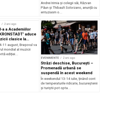
Andrei Irimia și colegii săi, Răzvan
Păun și Thibault Solorzano, anunță cu
entuziasm o...
E
2 ani ago
II-a a Academiilor
KRONSTADT’ aduce
zicii clasice la
 4-11 august, Brașovul va
ul mondial al muzicii
ită ediției...
EVENIMENTE
2 ani ago
Străzi deschise, București –
Promenadă urbană se
suspendă în acest weekend
În weekendul 13-14 iulie, ținând cont
de temperaturile ridicate, bucureștenii
și turiștii pot opta...