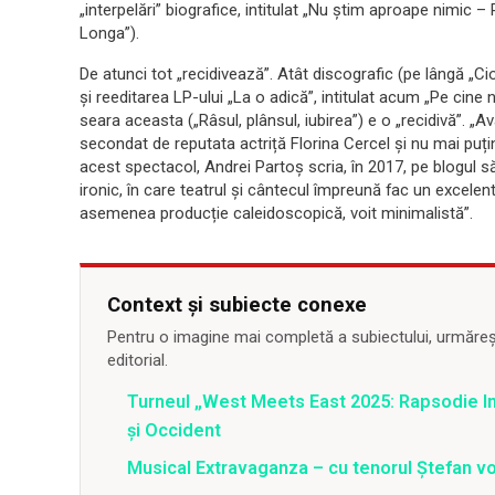
„interpelări” biografice, intitulat „Nu știm aproape nimic –
Longa”).
De atunci tot „recidivează”. Atât discografic (pe lângă „C
și reeditarea LP-ului „La o adică”, intitulat acum „Pe cine
seara aceasta („Râsul, plânsul, iubirea”) e o „recidivă”. „
secondat de reputata actriță Florina Cercel și nu mai puț
acest spectacol, Andrei Partoș scria, în 2017, pe blogul să
ironic, în care teatrul și cântecul împreună fac un excelen
asemenea producție caleidoscopică, voit minimalistă”.
Context și subiecte conexe
Pentru o imagine mai completă a subiectului, urmărește
editorial.
Turneul „West Meets East 2025: Rapsodie Ind
și Occident
Musical Extravaganza – cu tenorul Ștefan von