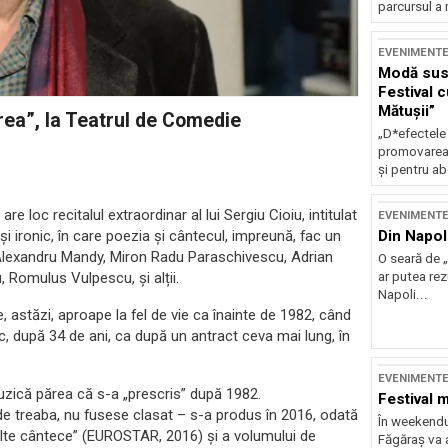
parcursul a 
EVENIMENT
Modă sust
Festival 
Mătușii”
irea”, la Teatrul de Comedie
„D*efectele
promovarea 
și pentru ab
e loc recitalul extraordinar al lui Sergiu Cioiu, intitulat
EVENIMENT
Din Napol
u și ironic, în care poezia și cântecul, impreună, fac un
Alexandru Mandy, Miron Radu Paraschivescu, Adrian
O seară de „
ar putea re
 Romulus Vulpescu, și alții.
Napoli...
, astăzi, aproape la fel de vie ca înainte de 1982, când
sc, după 34 de ani, ca după un antract ceva mai lung, în
EVENIMENT
 muzică părea că s-a „prescris” după 1982.
Festival 
de treaba, nu fusese clasat – s-a produs în 2016, odată
În weekendu
alte cântece” (EUROSTAR, 2016) și a volumului de
Făgăraș va a