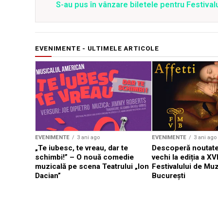
S-au pus în vânzare biletele pentru Festi
EVENIMENTE - ULTIMELE ARTICOLE
EVENIMENTE
3 ani ago
EVENIMENTE
3 ani ago
„Te iubesc, te vreau, dar te
Descoperă noutate
schimbi!” – O nouă comedie
vechi la ediția a XVI
muzicală pe scena Teatrului „Ion
Festivalului de Mu
Dacian”
București