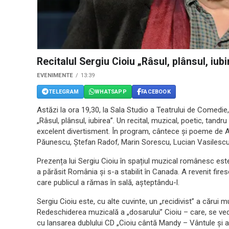
Recitalul Sergiu Cioiu „Râsul, plânsul, iub
EVENIMENTE
13:39
TELEGRAM
WHATSAPP
FACEBOOK
Astăzi la ora 19,30, la Sala Studio a Teatrului de Comedie, ar
„Râsul, plânsul, iubirea”. Un recital, muzical, poetic, tandr
excelent divertisment. În program, cântece și poeme de 
Păunescu, Ştefan Radof, Marin Sorescu, Lucian Vasilescu,
Prezența lui Sergiu Cioiu în spațiul muzical românesc este
a părăsit România și s-a stabilit în Canada. A revenit fire
care publicul a rămas în sală, așteptându-l.
Sergiu Cioiu este, cu alte cuvinte, un „recidivist” a cărui
Redeschiderea muzicală a „dosarului” Cioiu – care, se ve
cu lansarea dublului CD „Cioiu cântă Mandy – Vântule și 