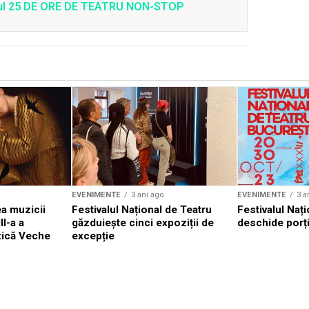
valul 25 DE ORE DE TEATRU NON-STOP
EVENIMENTE
3 ani ago
EVENIMENTE
3 a
a muzicii
Festivalul Național de Teatru
Festivalul Nați
II-a a
găzduiește cinci expoziții de
deschide porți
zică Veche
excepție