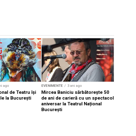
EVENIMENTE
Weekend c
Teatru la 
eveniment
ni ago
EVENIMENTE
3 ani ago
onal de Teatru își
Mircea Baniciu sărbătorește 50
le la București
de ani de carieră cu un spectacol
aniversar la Teatrul Național
București