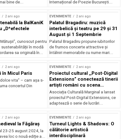
mai bine de...
Internațional de Poezie București...
E
2 ani ago
EVENIMENTE
2 ani ago
enabilă la BalKaniK
Palatul Bragadiru: muzică
cu „D*efectele
interbelică şi teatru pe 29 şi 31
August şi 1 Septembrie
 Mătușii”, cunoscut pentru
Palatul Bragadiru propune iubitorilor
sustenabilității în modă
de frumos concerte attractive şi
ordarea sa originală în...
întâlniri memorabile cu nume mari...
E
2 ani ago
EVENIMENTE
2 ani ago
i în Micul Paris
Proiectul cultural ,,Post-Digital
Extensions” conectează tinerii
dolce vita” – cam așa s-
artiști români cu scena
zuma concertul Din
internațională
Asociația Culturală Marginal a lansat
proiectul Post-Digital Extensions, ce
adaptează o serie de lucrări...
E
2 ani ago
EVENIMENTE
2 ani ago
medieval la Făgăraș
Turneul Lights & Shadows: O
călătorie artistică
l 23-25 august 2024, la
interdisciplinară
vea loc o nouă ediție a...