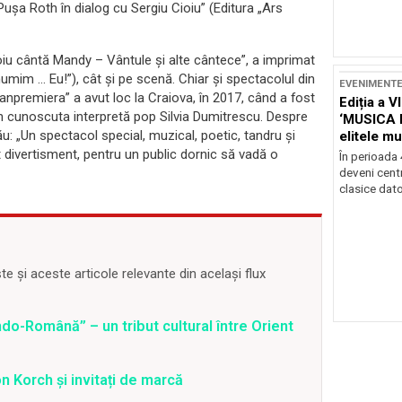
 Puşa Roth în dialog cu Sergiu Cioiu” (Editura „Ars
ioiu cântă Mandy – Vântule și alte cântece”, a imprimat
 numim … Eu!”), cât și pe scenă. Chiar și spectacolul din
EVENIMENT
Avanpremiera” a avut loc la Craiova, în 2017, când a fost
Ediția a V
in cunoscuta interpretă pop Silvia Dumitrescu. Despre
‘MUSICA 
u: „Un spectacol special, muzical, poetic, tandru și
elitele mu
Brașov
t divertisment, pentru un public dornic să vadă o
În perioada
deveni centr
clasice dator
 și aceste articole relevante din același flux
o-Română” – un tribut cultural între Orient
 Korch și invitați de marcă