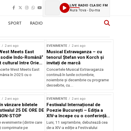
LIVE RADIO CLASIC FM
Aura ?ova - Du-ma
SPORT
RADIO
E
2 ani ago
EVENIMENTE
2 ani ago
West Meets East
Musical Extravaganza – cu
psodie Indo-Română”
tenorul Ștefan von Korch și
t cultural între Orient
invitați de marcă
nt
ncerte West Meets East
Concertele Musical Extravaganza
omânia în 2025 cu o
continuă în lunile octombrie,
noiembrie şi decembrie cu programe
deosebite, cu...
E
2 ani ago
EVENIMENTE
2 ani ago
în vânzare biletele
Festivalul Internațional de
stivalul 25 DE ORE DE
Poezie București – Ediția a
NON-STOP
XIV-a începe cu o conferință
despre limba română
 evenimente (dintre care
Luni, 11 septembrie, debutează cea
susținută de Marco Lucchesi
) comprimate pe
de-a XIV-a ediție a Festivalului