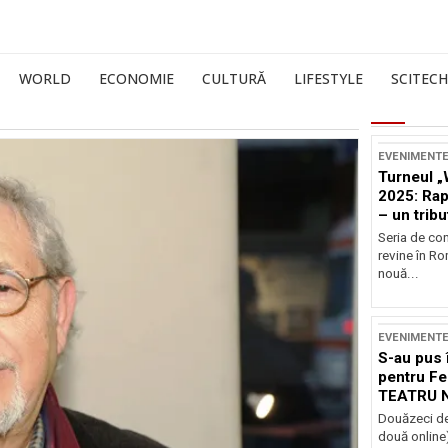
WORLD
ECONOMIE
CULTURĂ
LIFESTYLE
SCITECH
EVENIMENT
Turneul „
2025: Ra
– un tribu
și Occide
Seria de co
revine în R
nouă...
EVENIMENT
S-au pus 
pentru Fe
TEATRU 
Douăzeci de
două online