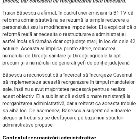
proces, dar consideră că reorganizarea este necesară.
Traian Băsescu a afirmat, în cadrul unei emisiuni la B1 TV, că
reforma administrativă nu se rezumă la simpla reducere a
personalului sau la modificarea impozitelor. El a explicat că o
reformă reală ar necesita o restructurare a administrației,
astfel încât să rămână doar opt județe mari, în loc de cele 42
actuale. Aceasta ar implica, printre altele, reducerea
numărului de Direcții sanitare și Direcții agricole la opt,
precum și a numărului de generali șefi de poliție județeană.
Băsescu a recunoscut că a încercat să încurajeze Guvernul
să implementeze această reorganizare în timpul mandatelor
sale, însă nu a avut majoritatea necesară pentru a realiza
acest obiectiv. El a subliniat că există o mare rezistență la
reorganizarea administrativă, dar a reiterat că aceasta trebuie
să aibă loc. De asemenea, Băsescu a sugerat că viitoarele
alegeri ar trebui să se desfășoare pe baza noii structuri
administrative propuse.
Contextul reorganizării administrative