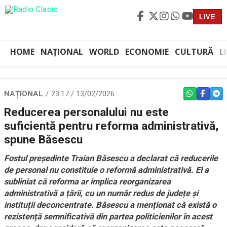
LIVE
HOME
NAȚIONAL
WORLD
ECONOMIE
CULTURĂ
L
NAȚIONAL
23:17 / 13/02/2026
WHATSAPP
FACEBO
TEL
Reducerea personalului nu este
suficientă pentru reforma administrativă,
spune Băsescu
Fostul președinte Traian Băsescu a declarat că reducerile
de personal nu constituie o reformă administrativă. El a
subliniat că reforma ar implica reorganizarea
administrativă a țării, cu un număr redus de județe și
instituții deconcentrate. Băsescu a menționat că există o
rezistență semnificativă din partea politicienilor în acest