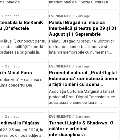
mai bine de...
Internațional de Poezie București...
E
2 ani ago
EVENIMENTE
2 ani ago
enabilă la BalKaniK
Palatul Bragadiru: muzică
cu „D*efectele
interbelică şi teatru pe 29 şi 31
August şi 1 Septembrie
 Mătușii”, cunoscut pentru
Palatul Bragadiru propune iubitorilor
sustenabilității în modă
de frumos concerte attractive şi
ordarea sa originală în...
întâlniri memorabile cu nume mari...
E
2 ani ago
EVENIMENTE
2 ani ago
i în Micul Paris
Proiectul cultural ,,Post-Digital
Extensions” conectează tinerii
dolce vita” – cam așa s-
artiști români cu scena
zuma concertul Din
internațională
Asociația Culturală Marginal a lansat
proiectul Post-Digital Extensions, ce
adaptează o serie de lucrări...
E
2 ani ago
EVENIMENTE
2 ani ago
medieval la Făgăraș
Turneul Lights & Shadows: O
călătorie artistică
l 23-25 august 2024, la
interdisciplinară
vea loc o nouă ediție a...