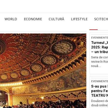
WORLD
ECONOMIE
CULTURĂ
LIFESTYLE
SCITECH
EVENIMENT
Turneul „
2025: Ra
– un tribu
și Occide
Seria de co
revine în R
nouă...
EVENIMENT
S-au pus 
pentru Fe
TEATRU 
Douăzeci de
două online