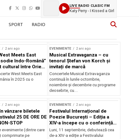
LIVE RADIO CLASIC FM
Katy Perry - I Kissed a Girl
SPORT
RADIO
E
2 ani ago
EVENIMENTE
2 ani ago
West Meets East
Musical Extravaganza – cu
psodie Indo-Română”
tenorul Ștefan von Korch și
t cultural între Orient
invitați de marcă
nt
ncerte West Meets East
Concertele Musical Extravaganza
omânia în 2025 cu o
continuă în lunile octombrie,
noiembrie şi decembrie cu programe
deosebite, cu...
E
2 ani ago
EVENIMENTE
2 ani ago
în vânzare biletele
Festivalul Internațional de
stivalul 25 DE ORE DE
Poezie București – Ediția a
NON-STOP
XIV-a începe cu o conferință
despre limba română
 evenimente (dintre care
Luni, 11 septembrie, debutează cea
susținută de Marco Lucchesi
) comprimate pe
de-a XIV-a ediție a Festivalului