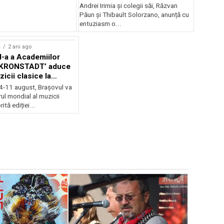
Andrei Irimia și colegii săi, Răzvan
Păun și Thibault Solorzano, anunță cu
entuziasm o...
E
2 ani ago
II-a a Academiilor
KRONSTADT’ aduce
zicii clasice la
 4-11 august, Brașovul va
ul mondial al muzicii
ită ediției...
EVENIMENTE
Weekend c
Teatru la 
eveniment