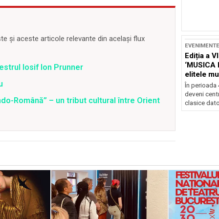
 și aceste articole relevante din același flux
EVENIMENT
Ediția a V
‘MUSICA 
strul Iosif Ion Prunner
elitele mu
Brașov
u
În perioada
deveni centr
o-Română” – un tribut cultural între Orient
clasice dator