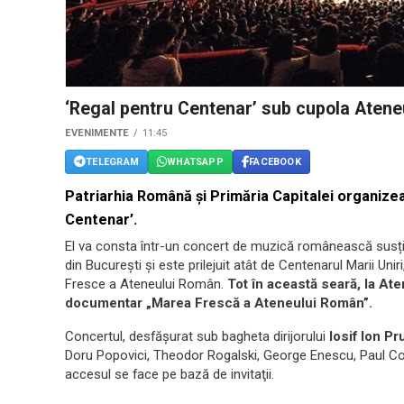
‘Regal pentru Centenar’ sub cupola Aten
EVENIMENTE
11:45
TELEGRAM
WHATSAPP
FACEBOOK
Patriarhia Română și Primăria Capitalei organizea
Centenar’.
El va consta într-un concert de muzică românească susți
din București şi este prilejuit atât de Centenarul Marii Unir
Fresce a Ateneului Român.
Tot în această seară, la Ate
documentar „Marea Frescă a Ateneului Român”.
Concertul, desfăşurat sub bagheta dirijorului
Iosif Ion P
Doru Popovici, Theodor Rogalski, George Enescu, Paul Const
accesul se face pe bază de invitaţii.