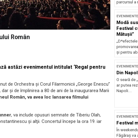
parcursul a 
EVENIMENT
Modă sust
Festival 
Mătușii”
eului Român
„D*efectele
promovarea 
și pentru ab
ză astăzi evenimentul intitulat ‘Regal pentru
EVENIMENT
Din Napol
O seară de „
nut de Orchestra şi Corul Filarmonicii „George Enescu”
ar putea re
i, dar şi de împlinirea a 80 de ani de la inaugurarea Marii
Napoli...
neul Român, va avea loc lansarea filmului
runner
, va include opusuri semnate de Tiberiu Olah,
EVENIMENT
antinescu şi alţii. Concertul începe la ora 19. iar
Festival 
În weekendu
Făgăraș va a