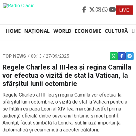
LIVE
HOME
NAȚIONAL
WORLD
ECONOMIE
CULTURĂ
L
TOP NEWS
08:13 / 27/09/2025
WHATSAPP
FACEBO
TEL
Regele Charles al III-lea şi regina Camilla
vor efectua o vizită de stat la Vatican, la
sfârşitul lunii octombrie
Regele Charles al III-lea şi regina Camilla vor efectua, la
sfârşitul lunii octombrie, o vizită de stat la Vatican pentru a
se întâlni cu papa Leon al XIV-lea, marcând astfel prima
audienţă oficială dintre suveranul britanic şi noul pontif.
Anunţul, făcut sâmbătă la Londra, subliniază importanţa
diplomatică şi ecumenică a acestei călătorii.