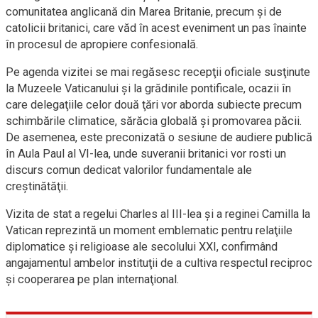
comunitatea anglicană din Marea Britanie, precum şi de
catolicii britanici, care văd în acest eveniment un pas înainte
în procesul de apropiere confesională.
Pe agenda vizitei se mai regăsesc recepţii oficiale susţinute
la Muzeele Vaticanului şi la grădinile pontificale, ocazii în
care delegaţiile celor două ţări vor aborda subiecte precum
schimbările climatice, sărăcia globală şi promovarea păcii.
De asemenea, este preconizată o sesiune de audiere publică
în Aula Paul al VI-lea, unde suveranii britanici vor rosti un
discurs comun dedicat valorilor fundamentale ale
creştinătăţii.
Vizita de stat a regelui Charles al III-lea şi a reginei Camilla la
Vatican reprezintă un moment emblematic pentru relaţiile
diplomatice şi religioase ale secolului XXI, confirmând
angajamentul ambelor instituţii de a cultiva respectul reciproc
şi cooperarea pe plan internaţional.