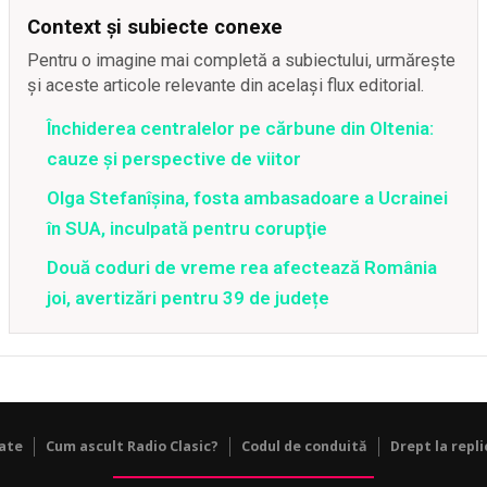
Context și subiecte conexe
Pentru o imagine mai completă a subiectului, urmărește
și aceste articole relevante din același flux editorial.
Închiderea centralelor pe cărbune din Oltenia:
cauze și perspective de viitor
Olga Stefanîşina, fosta ambasadoare a Ucrainei
în SUA, inculpată pentru corupţie
Două coduri de vreme rea afectează România
joi, avertizări pentru 39 de județe
tate
Cum ascult Radio Clasic?
Codul de conduită
Drept la repli