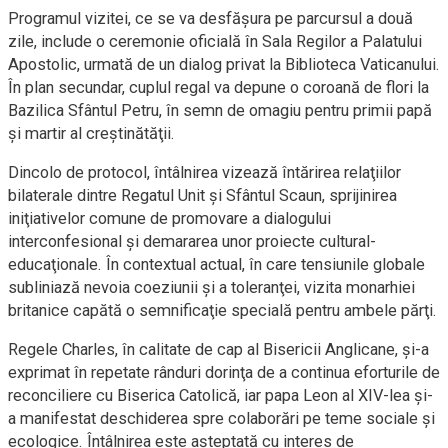
Programul vizitei, ce se va desfăşura pe parcursul a două
zile, include o ceremonie oficială în Sala Regilor a Palatului
Apostolic, urmată de un dialog privat la Biblioteca Vaticanului.
În plan secundar, cuplul regal va depune o coroană de flori la
Bazilica Sfântul Petru, în semn de omagiu pentru primii papă
şi martir al creştinătăţii.
Dincolo de protocol, întâlnirea vizează întărirea relaţiilor
bilaterale dintre Regatul Unit şi Sfântul Scaun, sprijinirea
iniţiativelor comune de promovare a dialogului
interconfesional şi demararea unor proiecte cultural-
educaţionale. În contextual actual, în care tensiunile globale
subliniază nevoia coeziunii şi a toleranţei, vizita monarhiei
britanice capătă o semnificaţie specială pentru ambele părţi.
Regele Charles, în calitate de cap al Bisericii Anglicane, şi-a
exprimat în repetate rânduri dorinţa de a continua eforturile de
reconciliere cu Biserica Catolică, iar papa Leon al XIV-lea şi-
a manifestat deschiderea spre colaborări pe teme sociale şi
ecologice. Întâlnirea este aşteptată cu interes de