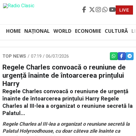
LIVE
HOME
NAȚIONAL
WORLD
ECONOMIE
CULTURĂ
L
TOP NEWS
07:19 / 06/07/2026
WHATSAPP
FACEBO
TEL
Regele Charles convoacă o reuniune de
urgență înainte de întoarcerea prințului
Harry
Regele Charles convoacă o reuniune de urgență
înainte de întoarcerea prințului Harry Regele
Charles al III-lea a organizat o reuniune secretă la
Palatul...
Regele Charles al III-lea a organizat o reuniune secretă la
Palatul Holyroodhouse, cu doar câteva zile înainte ca