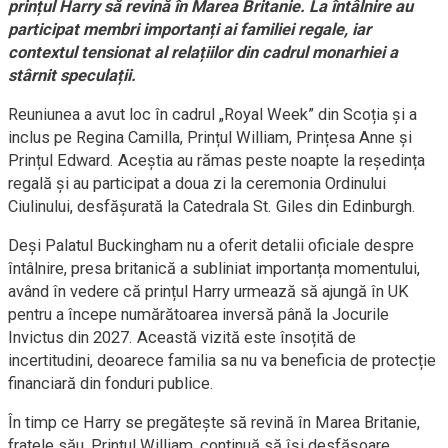
prințul Harry să revină în Marea Britanie. La întâlnire au
participat membri importanți ai familiei regale, iar
contextul tensionat al relațiilor din cadrul monarhiei a
stârnit speculații.
Reuniunea a avut loc în cadrul „Royal Week” din Scoția și a
inclus pe Regina Camilla, Prințul William, Prințesa Anne și
Prințul Edward. Aceștia au rămas peste noapte la reședința
regală și au participat a doua zi la ceremonia Ordinului
Ciulinului, desfășurată la Catedrala St. Giles din Edinburgh.
Deși Palatul Buckingham nu a oferit detalii oficiale despre
întâlnire, presa britanică a subliniat importanța momentului,
având în vedere că prințul Harry urmează să ajungă în UK
pentru a începe numărătoarea inversă până la Jocurile
Invictus din 2027. Această vizită este însoțită de
incertitudini, deoarece familia sa nu va beneficia de protecție
financiară din fonduri publice.
În timp ce Harry se pregătește să revină în Marea Britanie,
fratele său, Prințul William, continuă să își desfășoare