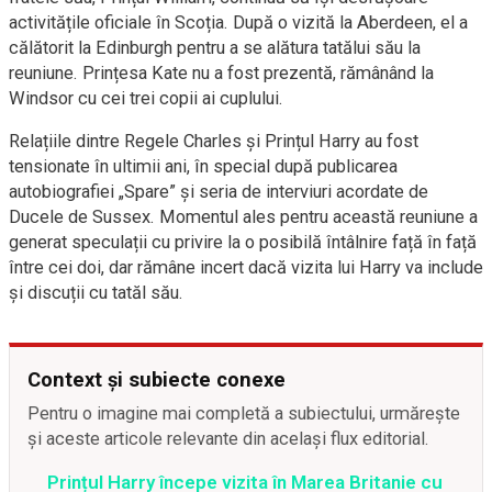
activitățile oficiale în Scoția. După o vizită la Aberdeen, el a
călătorit la Edinburgh pentru a se alătura tatălui său la
reuniune. Prințesa Kate nu a fost prezentă, rămânând la
Windsor cu cei trei copii ai cuplului.
Relațiile dintre Regele Charles și Prințul Harry au fost
tensionate în ultimii ani, în special după publicarea
autobiografiei „Spare” și seria de interviuri acordate de
Ducele de Sussex. Momentul ales pentru această reuniune a
generat speculații cu privire la o posibilă întâlnire față în față
între cei doi, dar rămâne incert dacă vizita lui Harry va include
și discuții cu tatăl său.
Context și subiecte conexe
Pentru o imagine mai completă a subiectului, urmărește
și aceste articole relevante din același flux editorial.
Prințul Harry începe vizita în Marea Britanie cu