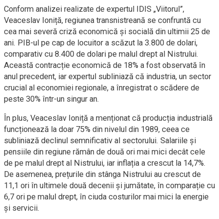
Conform analizei realizate de expertul IDIS „Viitorul”,
Veaceslav Ioniță, regiunea transnistreană se confruntă cu
cea mai severă criză economică și socială din ultimii 25 de
ani. PIB-ul pe cap de locuitor a scăzut la 3.800 de dolari,
comparativ cu 8.400 de dolari pe malul drept al Nistrului.
Această contracție economică de 18% a fost observată în
anul precedent, iar expertul subliniază că industria, un sector
crucial al economiei regionale, a înregistrat o scădere de
peste 30% într-un singur an.
În plus, Veaceslav Ioniță a menționat că producția industrială
funcționează la doar 75% din nivelul din 1989, ceea ce
subliniază declinul semnificativ al sectorului. Salariile și
pensiile din regiune rămân de două ori mai mici decât cele
de pe malul drept al Nistrului, iar inflația a crescut la 14,7%.
De asemenea, prețurile din stânga Nistrului au crescut de
11,1 ori în ultimele două decenii și jumătate, în comparație cu
6,7 ori pe malul drept, în ciuda costurilor mai mici la energie
și servicii.