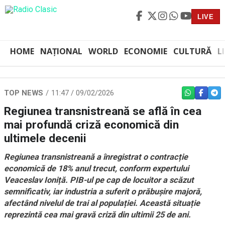
LIVE
HOME
NAȚIONAL
WORLD
ECONOMIE
CULTURĂ
L
TOP NEWS
11:47 / 09/02/2026
WHATSAPP
FACEBO
TEL
Regiunea transnistreană se află în cea
mai profundă criză economică din
ultimele decenii
Regiunea transnistreană a înregistrat o contracție
economică de 18% anul trecut, conform expertului
Veaceslav Ioniță. PIB-ul pe cap de locuitor a scăzut
semnificativ, iar industria a suferit o prăbușire majoră,
afectând nivelul de trai al populației. Această situație
reprezintă cea mai gravă criză din ultimii 25 de ani.