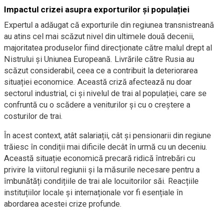
Impactul crizei asupra exporturilor și populației
Expertul a adăugat că exporturile din regiunea transnistreană
au atins cel mai scăzut nivel din ultimele două decenii,
majoritatea produselor fiind direcționate către malul drept al
Nistrului și Uniunea Europeană. Livrările către Rusia au
scăzut considerabil, ceea ce a contribuit la deteriorarea
situației economice. Această criză afectează nu doar
sectorul industrial, ci și nivelul de trai al populației, care se
confruntă cu o scădere a veniturilor și cu o creștere a
costurilor de trai.
În acest context, atât salariații, cât și pensionarii din regiune
trăiesc în condiții mai dificile decât în urmă cu un deceniu.
Această situație economică precară ridică întrebări cu
privire la viitorul regiunii și la măsurile necesare pentru a
îmbunătăți condițiile de trai ale locuitorilor săi. Reacțiile
instituțiilor locale și internaționale vor fi esențiale în
abordarea acestei crize profunde.