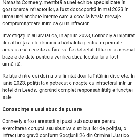
Natasha Conneely, membră a unei echipe specializate în
gestionarea infractorilor, a fost descoperită în mai 2023 în
urma unei anchete interne care a scos la iveală mesaje
compromițătoare între ea și un infractor.
Investigațiile au arătat că, în aprilie 2023, Conneely a înlăturat
ilegal brățara electronică a bărbatului pentru a-i permite
acestuia să o viziteze fără să fie detectat. Ulterior, a accesat
bazele de date pentru a verifica dacă locația lui a fost
urmărită.
Relația dintre cei doi nu s-a limitat doar la întâlniri discrete. În
iunie 2023, polițista a petrecut o noapte cu infractorul într-un
hotel din Leeds, ignorând complet responsabilitățile funcției
sale.
Consecințele unui abuz de putere
Conneely a fost arestată și pusă sub acuzare pentru
exercitarea coruptă sau abuzivă a atribuțiilor de polițist, o
infracțiune gravă conform Secțiunii 26 din Criminal Justice