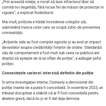
„Prin această relație, a riscat să lase infractorul liber să
comită noi ilegalități, fără niciun fel de măsuri de protecție în
vigoare”, a explicat Rodenhurst.
Mai mult, polițista a trădat încrederea colegilor săi,
subminând munca celor care se ocupă zilnic de prevenirea
criminalității.
„Acțiunile sale au fost complet egoiste și au avut un impact
devastator asupra credibilității forțelor de ordine. Standardul
său de comportament a fost mult sub ceea ce publicul are
dreptul să aștepte de la un ofițer de poliție”, a adăugat șeful
poliției.
Consecințele carierei: interzisă definitiv din poliție
În urma investigației interne, Conneely a demisionat din
poliție înainte de a putea fi concediată. În noiembrie 2023, un
tribunal disciplinar a stabilit că ar fi fost concediată pentru
abatere gravă, dacă nu și-ar fi dat deja demisia.