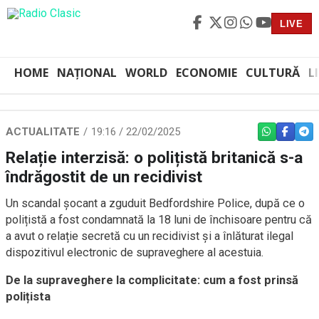
LIVE
HOME
NAȚIONAL
WORLD
ECONOMIE
CULTURĂ
L
ACTUALITATE
19:16 / 22/02/2025
WHATSAPP
FACEBO
TEL
Relație interzisă: o polițistă britanică s-a
îndrăgostit de un recidivist
Un scandal șocant a zguduit Bedfordshire Police, după ce o
polițistă a fost condamnată la 18 luni de închisoare pentru că
a avut o relație secretă cu un recidivist și a înlăturat ilegal
dispozitivul electronic de supraveghere al acestuia.
De la supraveghere la complicitate: cum a fost prinsă
polițista