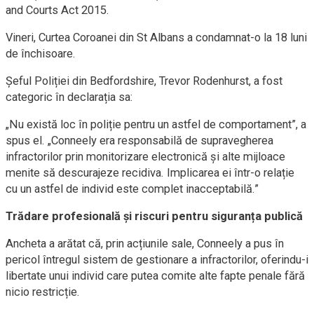
and Courts Act 2015.
Vineri, Curtea Coroanei din St Albans a condamnat-o la 18 luni
de închisoare.
Șeful Poliției din Bedfordshire, Trevor Rodenhurst, a fost
categoric în declarația sa:
„Nu există loc în poliție pentru un astfel de comportament”, a
spus el. „Conneely era responsabilă de supravegherea
infractorilor prin monitorizare electronică și alte mijloace
menite să descurajeze recidiva. Implicarea ei într-o relație
cu un astfel de individ este complet inacceptabilă.”
Trădare profesională și riscuri pentru siguranța publică
Ancheta a arătat că, prin acțiunile sale, Conneely a pus în
pericol întregul sistem de gestionare a infractorilor, oferindu-i
libertate unui individ care putea comite alte fapte penale fără
nicio restricție.