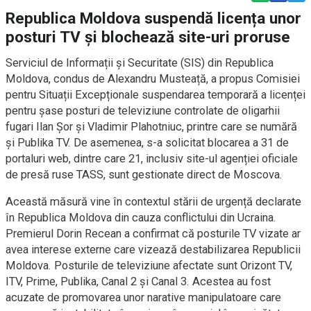
Republica Moldova suspendă licența unor
posturi TV și blochează site-uri proruse
Serviciul de Informații și Securitate (SIS) din Republica
Moldova, condus de Alexandru Musteață, a propus Comisiei
pentru Situații Excepționale suspendarea temporară a licenței
pentru șase posturi de televiziune controlate de oligarhii
fugari Ilan Șor și Vladimir Plahotniuc, printre care se numără
și Publika TV. De asemenea, s-a solicitat blocarea a 31 de
portaluri web, dintre care 21, inclusiv site-ul agenției oficiale
de presă ruse TASS, sunt gestionate direct de Moscova.
Această măsură vine în contextul stării de urgență declarate
în Republica Moldova din cauza conflictului din Ucraina.
Premierul Dorin Recean a confirmat că posturile TV vizate ar
avea interese externe care vizează destabilizarea Republicii
Moldova. Posturile de televiziune afectate sunt Orizont TV,
ITV, Prime, Publika, Canal 2 și Canal 3. Acestea au fost
acuzate de promovarea unor narative manipulatoare care