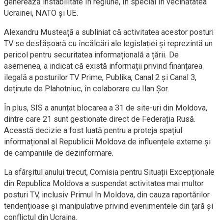
generează instabilitate în regiune, în special în vecinătatea
Ucrainei, NATO și UE.
Alexandru Musteață a subliniat că activitatea acestor posturi
TV se desfășoară cu încălcări ale legislației și reprezintă un
pericol pentru securitatea informațională a țării. De
asemenea, a indicat că există informații privind finanțarea
ilegală a posturilor TV Prime, Publika, Canal 2 și Canal 3,
deținute de Plahotniuc, în colaborare cu Ilan Șor.
În plus, SIS a anunțat blocarea a 31 de site-uri din Moldova,
dintre care 21 sunt gestionate direct de Federația Rusă.
Această decizie a fost luată pentru a proteja spațiul
informațional al Republicii Moldova de influențele externe și
de campaniile de dezinformare.
La sfârșitul anului trecut, Comisia pentru Situații Excepționale
din Republica Moldova a suspendat activitatea mai multor
posturi TV, inclusiv Primul în Moldova, din cauza raportărilor
tendențioase și manipulative privind evenimentele din țară și
conflictul din Ucraina.