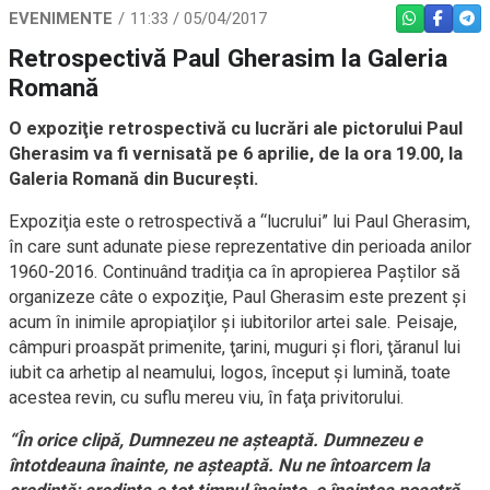
EVENIMENTE
11:33 / 05/04/2017
WHATSAPP
FACEBO
TEL
Retrospectivă Paul Gherasim la Galeria
Romană
O expoziţie retrospectivă cu lucrări ale pictorului Paul
Gherasim va fi vernisată pe 6 aprilie, de la ora 19.00, la
Galeria Romană din Bucureşti.
Expoziţia este o retrospectivă a “lucrului” lui Paul Gherasim,
în care sunt adunate piese reprezentative din perioada anilor
1960-2016. Continuând tradiţia ca în apropierea Paştilor să
organizeze câte o expoziţie, Paul Gherasim este prezent şi
acum în inimile apropiaţilor şi iubitorilor artei sale. Peisaje,
câmpuri proaspăt primenite, ţarini, muguri şi flori, ţăranul lui
iubit ca arhetip al neamului, logos, început şi lumină, toate
acestea revin, cu suflu mereu viu, în faţa privitorului.
“În orice clipă, Dumnezeu ne aşteaptă. Dumnezeu e
întotdeauna înainte, ne aşteaptă. Nu ne întoarcem la