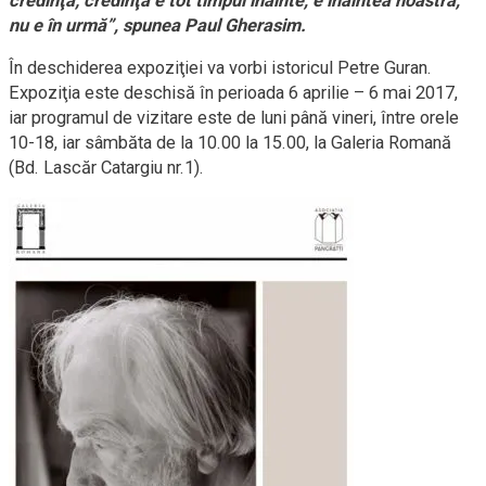
credinţă; credinţa e tot timpul înainte, e înaintea noastră,
nu e în urmă”, spunea Paul Gherasim.
În deschiderea expoziţiei va vorbi istoricul Petre Guran.
Expoziţia este deschisă în perioada 6 aprilie – 6 mai 2017,
iar programul de vizitare este de luni până vineri, între orele
10-18, iar sâmbăta de la 10.00 la 15.00, la Galeria Romană
(Bd. Lascăr Catargiu nr.1).